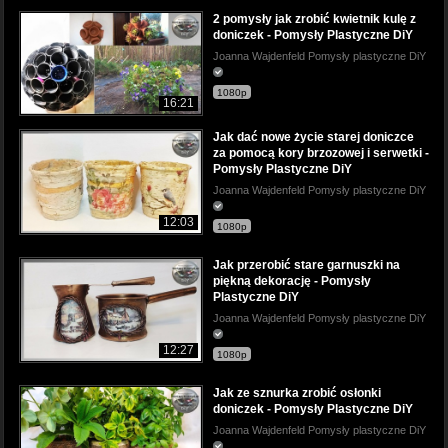
2 pomysły jak zrobić kwietnik kulę z
doniczek - Pomysły Plastyczne DiY
Joanna Wajdenfeld Pomysły plastyczne DiY
1080p
16:21
Jak dać nowe życie starej doniczce
za pomocą kory brzozowej i serwetki -
Pomysły Plastyczne DiY
Joanna Wajdenfeld Pomysły plastyczne DiY
12:03
1080p
Jak przerobić stare garnuszki na
piękną dekorację - Pomysły
Plastyczne DiY
Joanna Wajdenfeld Pomysły plastyczne DiY
12:27
1080p
Jak ze sznurka zrobić osłonki
doniczek - Pomysły Plastyczne DiY
Joanna Wajdenfeld Pomysły plastyczne DiY