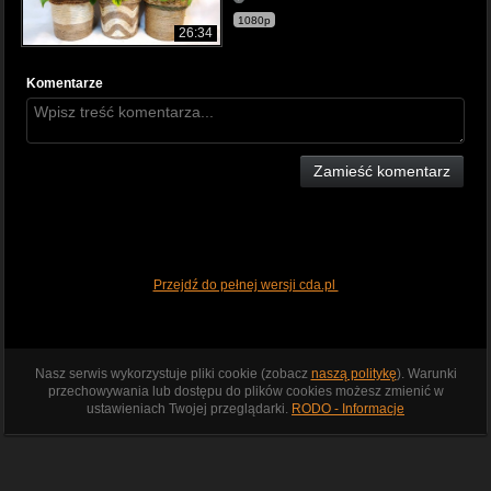
1080p
26:34
Komentarze
Zamieść komentarz
Przejdź do pełnej wersji cda.pl
Nasz serwis wykorzystuje pliki cookie (zobacz
naszą politykę
). Warunki
przechowywania lub dostępu do plików cookies możesz zmienić w
ustawieniach Twojej przeglądarki.
RODO - Informacje