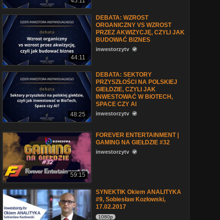
45:11
DEBATA: WZROST
ORGANICZNY VS WZROST
PRZEZ AKWIZYCJĘ, CZYLI JAK
BUDOWAĆ BIZNES
inwestorzytv
44:11
DEBATA: SEKTORY
PRZYSZŁOŚCI NA POLSKIEJ
GIEŁDZIE, CZYLI JAK
INWESTOWAĆ W BIOTECH,
SPACE CZY AI
inwestorzytv
48:25
FOREVER ENTERTAINMENT |
GAMING NA GIEŁDZIE #32
inwestorzytv
59:15
SYNEKTIK Okiem ANALITYKA
#9, Sobiesław Kozłowski,
17.02.2017
1080p