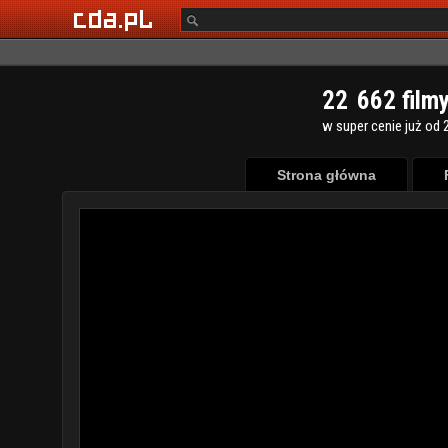
2
2
6
6
2
film
w super cenie już od 2
Strona główna