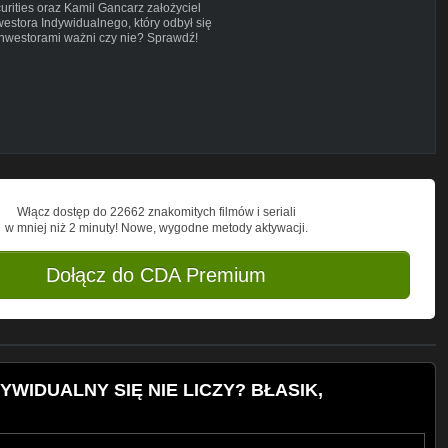
rities oraz Kamil Gancarz założyciel
estora Indywidualnego, który odbył się
z inwestorami ważni czy nie? Sprawdź!
inwestorzytv
 społecznościowe:
-tv
Włącz dostęp do 22662 znakomitych filmów i seriali
w mniej niż 2 minuty! Nowe, wygodne metody aktywacji.
Dołącz do CDA Premium
YWIDUALNY SIĘ NIE LICZY? BŁASIK,