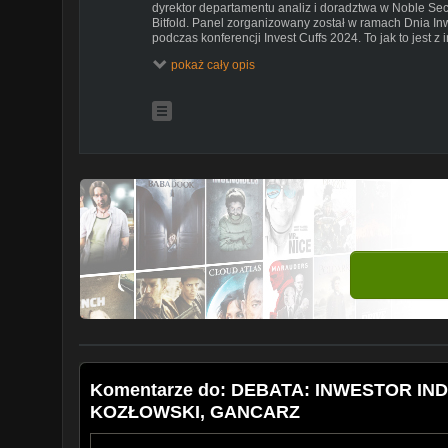
dyrektor departamentu analiz i doradztwa w Noble Secu
Bitfold. Panel zorganizowany został w ramach Dnia Inw
podczas konferencji Invest Cuffs 2024. To jak to jest 
pokaż cały opis
Nie przegap żadnego materiału inwestorzy.tv:
subskrybuj kanał youtube:
https://www.youtube.com/c/
Bądź ze wszystkim na bieżąco, obserwuj nasze media
facebook:
https://www.facebook.com/inwestorzytv
twitter:
https://www.twitter.com/inwestorzy_tv
linkedin:
https://www.linkedin.com/company/inwestorzy
#inwestorzytv #debata #inwestor
Komentarze do: DEBATA: INWESTOR IND
KOZŁOWSKI, GANCARZ