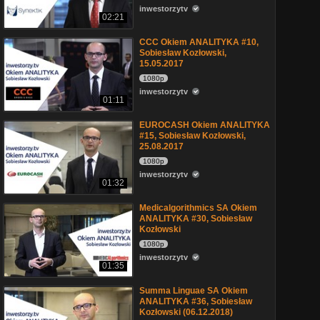
inwestorzytv
02:21
CCC Okiem ANALITYKA #10,
Sobiesław Kozłowski,
15.05.2017
1080p
inwestorzytv
01:11
EUROCASH Okiem ANALITYKA
#15, Sobiesław Kozłowski,
25.08.2017
1080p
inwestorzytv
01:32
Medicalgorithmics SA Okiem
ANALITYKA #30, Sobiesław
Kozłowski
1080p
inwestorzytv
01:35
Summa Linguae SA Okiem
ANALITYKA #36, Sobiesław
Kozłowski (06.12.2018)