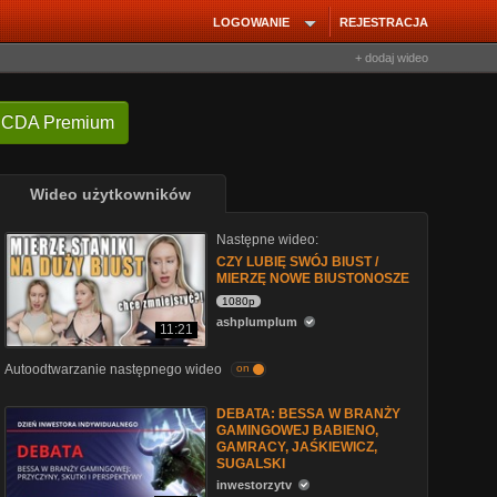
LOGOWANIE
REJESTRACJA
+ dodaj wideo
 CDA Premium
Wideo użytkowników
Następne wideo:
CZY LUBIĘ SWÓJ BIUST /
MIERZĘ NOWE BIUSTONOSZE
1080p
ashplumplum
11:21
Autoodtwarzanie następnego wideo
on
DEBATA: BESSA W BRANŻY
GAMINGOWEJ BABIENO,
GAMRACY, JAŚKIEWICZ,
SUGALSKI
inwestorzytv