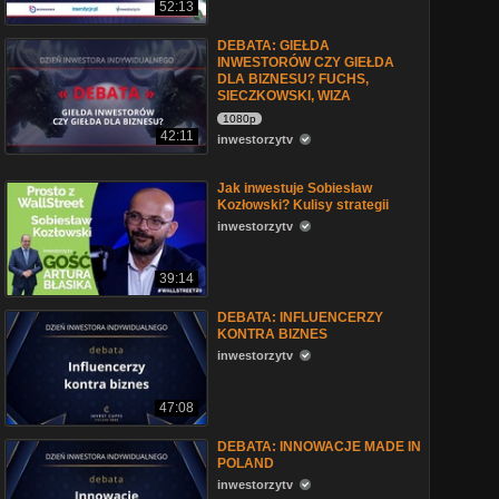
52:13
DEBATA: GIEŁDA
INWESTORÓW CZY GIEŁDA
DLA BIZNESU? FUCHS,
SIECZKOWSKI, WIZA
1080p
42:11
inwestorzytv
Jak inwestuje Sobiesław
Kozłowski? Kulisy strategii
inwestorzytv
39:14
DEBATA: INFLUENCERZY
KONTRA BIZNES
inwestorzytv
47:08
DEBATA: INNOWACJE MADE IN
POLAND
inwestorzytv