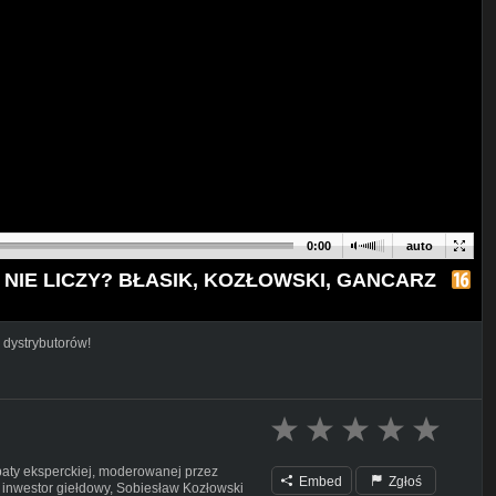
0:00
auto
 NIE LICZY? BŁASIK, KOZŁOWSKI, GANCARZ
 dystrybutorów!
ebaty eksperckiej, moderowanej przez
Embed
Zgłoś
k inwestor giełdowy, Sobiesław Kozłowski