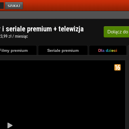
y i seriale premium + telewizja
Dołącz
do
3,99 zł / miesiąc
Filmy premium
Seriale premium
Dla dzieci