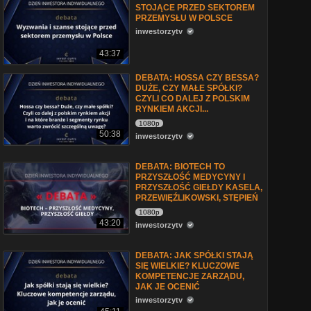
STOJĄCE PRZED SEKTOREM
PRZEMYSŁU W POLSCE
inwestorzytv
43:37
DEBATA: HOSSA CZY BESSA?
DUŻE, CZY MAŁE SPÓŁKI?
CZYLI CO DALEJ Z POLSKIM
RYNKIEM AKCJI...
1080p
50:38
inwestorzytv
DEBATA: BIOTECH TO
PRZYSZŁOŚĆ MEDYCYNY I
PRZYSZŁOŚĆ GIEŁDY KASELA,
PRZEWIĘŹLIKOWSKI, STĘPIEŃ
1080p
43:20
inwestorzytv
DEBATA: JAK SPÓŁKI STAJĄ
SIĘ WIELKIE? KLUCZOWE
KOMPETENCJE ZARZĄDU,
JAK JE OCENIĆ
inwestorzytv