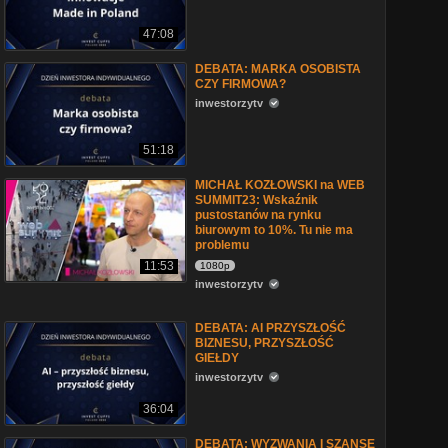
47:08
DEBATA: MARKA OSOBISTA
CZY FIRMOWA?
inwestorzytv
51:18
MICHAŁ KOZŁOWSKI na WEB
SUMMIT23: Wskaźnik
pustostanów na rynku
biurowym to 10%. Tu nie ma
problemu
11:53
1080p
inwestorzytv
DEBATA: AI PRZYSZŁOŚĆ
BIZNESU, PRZYSZŁOŚĆ
GIEŁDY
inwestorzytv
36:04
DEBATA: WYZWANIA I SZANSE