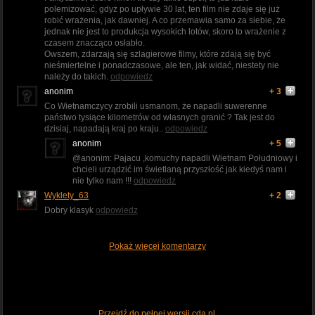
polemizować, gdyż po upływie 30 lat, ten film nie zdaje się już
robić wrażenia, jak dawniej. A co przemawia samo za siebie, że
jednak nie jest to produkcja wysokich lotów, skoro to wrażenie z
czasem znacząco osłabło.
Owszem, zdarzają się szlagierowe filmy, które zdają się być
nieśmiertelne i ponadczasowe, ale ten, jak widać, niestety nie
należy do takich.
odpowiedz
anonim
+ 3
Co Wietnamczycy zrobili usmanom, że napadli suwerenne
państwo tysiące kilometrów od własnych granić ? Tak jest do
dzisiaj, napadają kraj po kraju..
odpowiedz
anonim
+ 5
@anonim: Pajacu ,komuchy napadli Wietnam Południowy i
chcieli urządzić im świetlaną przyszłość jak kiedyś nam i
nie tylko nam !!!
odpowiedz
Wyklety_63
+ 2
Dobry klasyk
odpowiedz
Pokaż więcej komentarzy
Przejdź do pełnej wersji cda.pl