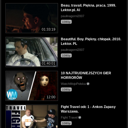
Beau. travail. Piękna. praca. 1999.
Lektor.pl. AI
paulinagorni2007
1080p
01:33:19
Beautiful. Boy. Piękny. chłopak. 2010.
Lektor. PL
paulinagorni2007
1080p
01:40:01
10 NAJTRUDNIEJSZYCH GIER
HORRORÓW
WatchMojoPolska
1080p
12:00
Fight Travel odc 1 - Ankos Zapasy
Warszawa.
Fight Travel
1080p