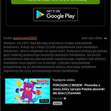
Dodał:
paulinagorni2007
zwiń opis video
Wietnam, rok 1972. Nad dżunglą zestrzelony zostaje amerykański
bombowiec. Ratuje się z niego 53 letni podpułkownik Iceal Hambleton
(Hackman). Jest on ekspertem do spraw broni. Partyzanci próbują go pojmać,
gdyż Vietkong podsłuchuje transmisji radiowych Hambletona. Na pomoc
zestrzelonemu śpieszy pilot samolotu zwiadowczego, kapitan Clark (Glover).
Hambleton musi spędzić noc w dżungli. Lotnictwo amerykańskie
przygotowuje się do zbombardowania okolicy, stwarzając dodatkowe
zagrożenie dla życia wyczerpanego Iceala Hambletona.
Następne wideo:
PORZĄDKI Z MISIEM - Piosenka o
misiu, który sprząta Polskie piosenki
dla dzieci | Kamlotki
Kamlotki
03:01
1080p