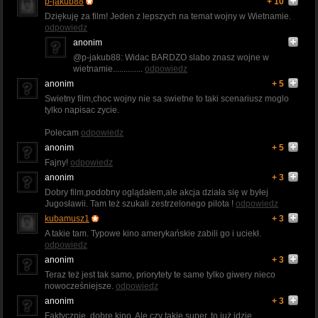
p-jakub88
+ 10
Dziękuję za film! Jeden z lepszych na temat wojny w Wietnamie.
odpowiedz
anonim
@p-jakub88: Widac BARDZO slabo znasz wojne w
wietnamie..............
odpowiedz
anonim
+ 5
Swietny film,choc wojny nie sa swietne to taki scenariusz moglo
tylko napisac zycie.
Polecam
odpowiedz
anonim
+ 5
Fajny!
odpowiedz
anonim
+ 3
Dobry film,podobny oglądałem,ale akcja działa się w byłej
Jugosławii. Tam też szukali zestrzelonego pilota !
odpowiedz
kubamusz1
+ 3
A takie tam. Typowe kino amerykańskie zabili go i uciekł.
odpowiedz
anonim
+ 3
Teraz też jest tak samo, priorytety te same tylko giwery nieco
nowocześniejsze.
odpowiedz
anonim
+ 3
Faktycznie, dobre kino. Ale czy takie super, to już idzie