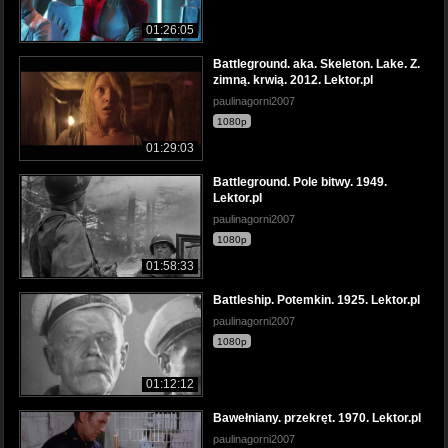
01:26:05
Battleground. aka. Skeleton. Lake. Z.
zimną. krwią. 2012. Lektor.pl
paulinagorni2007
1080p
01:29:03
Battleground. Pole bitwy. 1949.
Lektor.pl
paulinagorni2007
1080p
01:58:33
Battleship. Potemkin. 1925. Lektor.pl
paulinagorni2007
1080p
01:12:12
Bawełniany. przekręt. 1970. Lektor.pl
paulinagorni2007