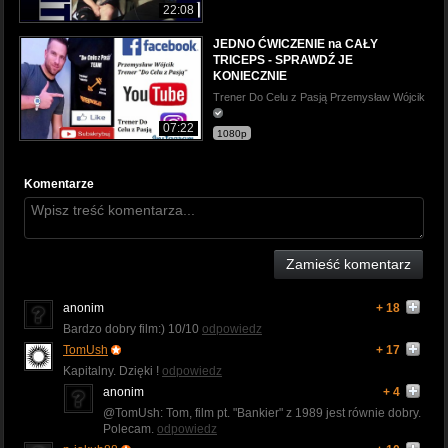
22:08
JEDNO ĆWICZENIE na CAŁY
TRICEPS - SPRAWDŹ JE
KONIECZNIE
Trener Do Celu z Pasją Przemysław Wójcik
07:22
1080p
Komentarze
Zamieść komentarz
anonim
+ 18
Bardzo dobry film:) 10/10
odpowiedz
TomUsh
+ 17
Kapitalny. Dzięki !
odpowiedz
anonim
+ 4
@TomUsh: Tom, film pt. "Bankier" z 1989 jest równie dobry.
Polecam.
odpowiedz