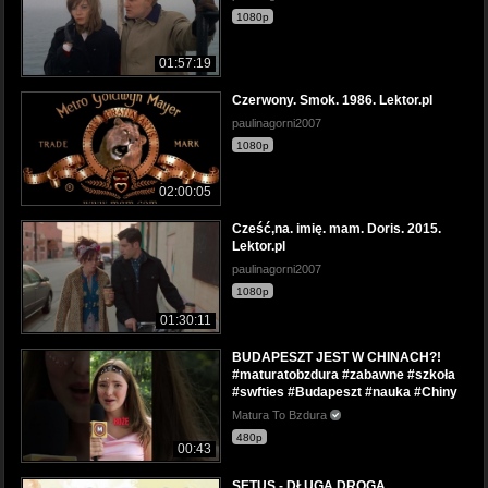
1080p
01:57:19
Czerwony. Smok. 1986. Lektor.pl
paulinagorni2007
1080p
02:00:05
Cześć,na. imię. mam. Doris. 2015.
Lektor.pl
paulinagorni2007
1080p
01:30:11
BUDAPESZT JEST W CHINACH?!
#maturatobzdura #zabawne #szkoła
#swfties #Budapeszt #nauka #Chiny
Matura To Bzdura
480p
00:43
SETUS - DŁUGA DROGA