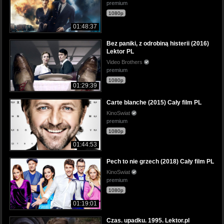
premium
1080p
01:48:37
Bez paniki, z odrobiną histerii (2016)
Lektor PL
Video Brothers
premium
1080p
01:29:39
Carte blanche (2015) Cały film PL
KinoSwiat
premium
1080p
01:44:53
Pech to nie grzech (2018) Cały film PL
KinoSwiat
premium
1080p
01:19:01
Czas. upadku. 1995. Lektor.pl