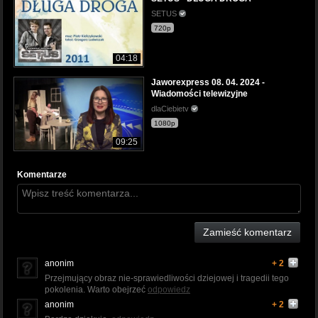
SETUS
720p
04:18
Jaworexpress 08. 04. 2024 -
Wiadomości telewizyjne
dlaCiebietv
1080p
09:25
Komentarze
Zamieść komentarz
anonim
+ 2
Przejmujący obraz nie-sprawiedliwości dziejowej i tragedii tego
pokolenia. Warto obejrzeć
odpowiedz
anonim
+ 2