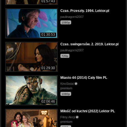
01:57:43
Czas. Przeszły. 1994. Lektor.pl
paulinagorni2007
1080p
01:30:53
Czas. swingersów. 2. 2019. Lektor.pl
paulinagorni2007
720p
01:29:30
Miasto 44 (2014) Cały film PL
KinoSwiat
premium
1080p
02:06:46
Miłość od kuchni (2022) Lektor PL
Filmy Akcji
premium