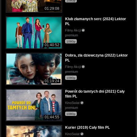
1080p
01:29:08
Klub złamanych serc (2024) Lektor
PL
Filmy Akcji
premium
1080p
01:40:52
Dobra, zła dziewczyna (2022) Lektor
PL
Filmy Akcji
premium
1080p
01:19:24
Powrót do tamtych dni (2021) Cały
film PL
KinoSwiat
premium
1080p
01:44:55
Kurier (2019) Cały film PL
KinoSwiat