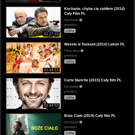
Kochanie, chyba cię zabiłem (2014)
Cały Film PL
KinoSwiat
premium
1080p
01:27:19
Wesele w Toskanii (2014) Lektor PL
Filmy Akcji
premium
1080p
01:44:13
Carte blanche (2015) Cały film PL
KinoSwiat
premium
1080p
01:44:53
Boże Ciało (2019) Cały film PL
KinoSwiat
premium
1080p