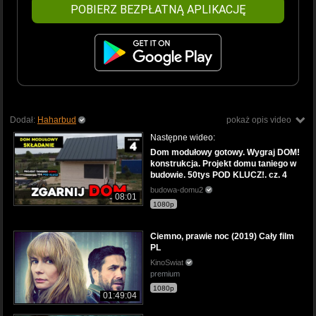
POBIERZ BEZPŁATNĄ APLIKACJĘ
Dodał:
Haharbud
pokaż opis video
Następne wideo:
Dom modułowy gotowy. Wygraj DOM!
konstrukcja. Projekt domu taniego w
budowie. 50tys POD KLUCZ!. cz. 4
budowa-domu2
08:01
1080p
Ciemno, prawie noc (2019) Cały film
PL
KinoSwiat
premium
1080p
01:49:04