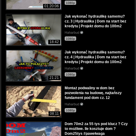
1080p
01:20:06
Jak wykonać hydraulikę samemu?
cz. 3 | Hydraulika | Dom na start bez
kredytu | Projekt domu do 100m2
Haharbud
1080p
18:42
Jak wykonać hydraulikę samemu?
cz. 4 | Hydraulika | Dom na start bez
kredytu | Projekt domu do 100m2
Haharbud
1080p
21:21
Montaż podwaliny w dom bez
pozwolenia na budowę, najtańszy
fundament pod dom cz. 12
Haharbud
1080p
08:11
Dom 70m2 za 55 tys pod klucz ? Czy
to możliwe. Ile kosztuje dom ?
Dom25tys #pawełwaga