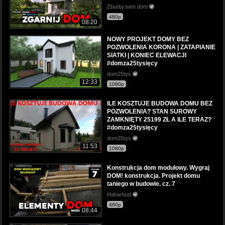
Zbuduj sam dom
480p
08:20
NOWY PROJEKT DOMY BEZ
POZWOLENIA KORONA | ZATAPIANIE
SIATKI | KONIEC ELEWACJI
#domza25tysięcy
dom25tys
12:33
1080p
ILE KOSZTUJE BUDOWA DOMU BEZ
POZWOLENIA? STAN SUROWY
ZAMKNIĘTY 25199 ZŁ A ILE TERAZ?
#domza25tysięcy
dom25tys
11:53
1080p
Konstrukcja dom modułowy. Wygraj
DOM! konstrukcja. Projekt domu
taniego w budowie. cz. 7
Haharbud
480p
08:44