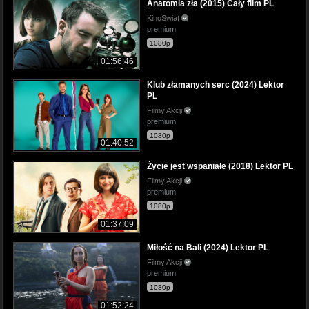
Anatomia zła (2015) Cały film PL
KinoSwiat
premium
1080p
01:56:46
Klub złamanych serc (2024) Lektor
PL
Filmy Akcji
premium
1080p
01:40:52
Życie jest wspaniałe (2018) Lektor PL
Filmy Akcji
premium
1080p
01:37:09
Miłość na Bali (2024) Lektor PL
Filmy Akcji
premium
1080p
01:52:24