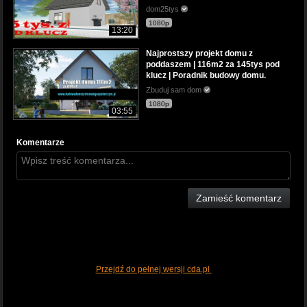
dom25tys
1080p
13:20
Najprostszy projekt domu z
poddaszem | 116m2 za 145tys pod
klucz | Poradnik budowy domu.
Zbuduj sam dom
1080p
03:55
Komentarze
Zamieść komentarz
Przejdź do pełnej wersji cda.pl