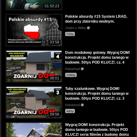
01:50:23
Polskie absurdy #15 System LRAD,
dom przy zbiorniku wodnym.
Jeden z Wielu
720p
03:58
Dom modułowy gotowy. Wygraj DOM!
konstrukcja. Projekt domu taniego w
budowie. 50tys POD KLUCZ!. cz. 4
Haharbud
1080p
08:01
Tuby szalunkowe. Wygraj DOM!
konstrukcja. Projekt domu taniego w
budowie. 50tys POD KLUCZ!. cz. 3
Haharbud
480p
09:56
Wygraj DOM! konstrukcja. Projekt
domu taniego w budowie. 50tys POD
KLUCZ! seria filmów z budowy domu