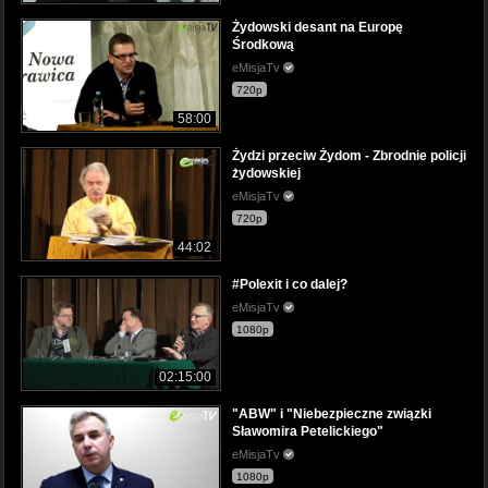
Żydowski desant na Europę
Środkową
eMisjaTv
720p
58:00
Żydzi przeciw Żydom - Zbrodnie policji
żydowskiej
eMisjaTv
720p
44:02
#Polexit i co dalej?
eMisjaTv
1080p
02:15:00
"ABW" i "Niebezpieczne związki
Sławomira Petelickiego"
eMisjaTv
1080p