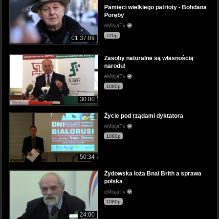
Pamięci wielkiego patrioty - Bohdana
Poręby
eMisjaTv
720p
01:37:09
Zasoby naturalne są własnością
narodu!
eMisjaTv
1080p
30:00
Życie pod rządami dyktatora
eMisjaTv
1080p
50:34
Żydowska loża Bnai Brith a sprawa
polska
eMisjaTv
1080p
24:00