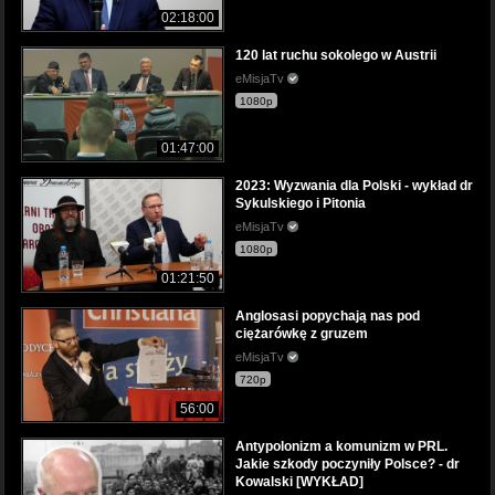
02:18:00
120 lat ruchu sokolego w Austrii
eMisjaTv
1080p
01:47:00
2023: Wyzwania dla Polski - wykład dr
Sykulskiego i Pitonia
eMisjaTv
1080p
01:21:50
Anglosasi popychają nas pod
ciężarówkę z gruzem
eMisjaTv
720p
56:00
Antypolonizm a komunizm w PRL.
Jakie szkody poczyniły Polsce? - dr
Kowalski [WYKŁAD]