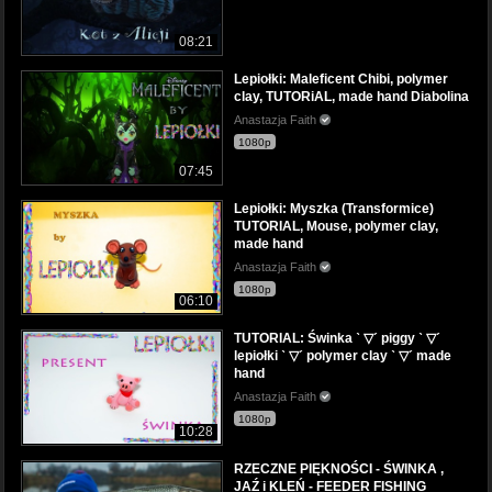
08:21
Lepiołki: Maleficent Chibi, polymer
clay, TUTORiAL, made hand Diabolina
Anastazja Faith
1080p
07:45
Lepiołki: Myszka (Transformice)
TUTORIAL, Mouse, polymer clay,
made hand
Anastazja Faith
1080p
06:10
TUTORIAL: Świnka ˋ ▽ˊ piggy ˋ ▽ˊ
lepiołki ˋ ▽ˊ polymer clay ˋ ▽ˊ made
hand
Anastazja Faith
1080p
10:28
RZECZNE PIĘKNOŚCI - ŚWINKA ,
JAŹ i KLEŃ - FEEDER FISHING