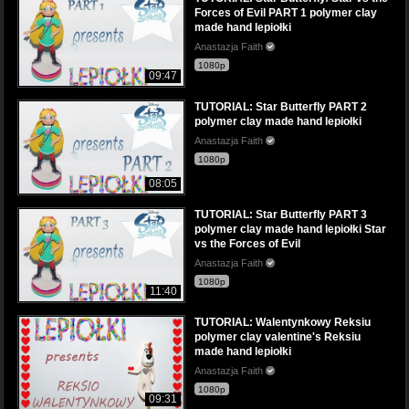
Forces of Evil PART 1 polymer clay
made hand lepiołki
Anastazja Faith
1080p
09:47
TUTORIAL: Star Butterfly PART 2
polymer clay made hand lepiołki
Anastazja Faith
1080p
08:05
TUTORIAL: Star Butterfly PART 3
polymer clay made hand lepiołki Star
vs the Forces of Evil
Anastazja Faith
1080p
11:40
TUTORIAL: Walentynkowy Reksiu
polymer clay valentine's Reksiu
made hand lepiołki
Anastazja Faith
1080p
09:31