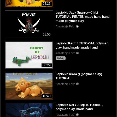
04:23
Lepiołki: Jack Sparrow Chibi
TUTORiAL PIRATE, made hand hand
made polymer clay
Anastazja Faith
11:56
Lepiołki:Kermit TUTORiAL polymer
clay, hand made, made hand
Anastazja Faith
1080p
08:29
Lepiołki: Kiara ;) (polymer clay)
TUTORiAL
Anastazja Faith
10:40
Lepiołki: Kot z Alicji TUTORIAL ,
polymer clay, made hand
Anastazja Faith