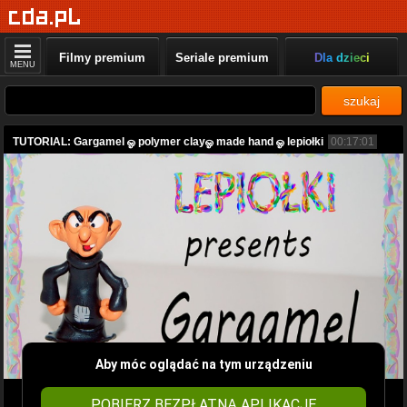
Filmy premium
Seriale premium
Dla dzieci
MENU
szukaj
TUTORIAL: Gargamel ஓ polymer clayஓ made hand ஓ lepiołki
00:17:01
Aby móc oglądać na tym urządzeniu
POBIERZ BEZPŁATNĄ APLIKACJĘ