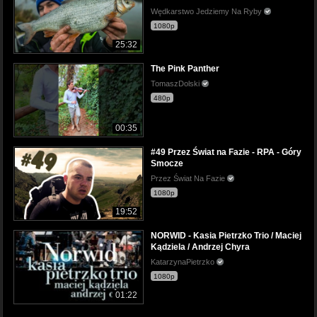
Wędkarstwo Jedziemy Na Ryby
1080p
25:32
The Pink Panther
TomaszDolski
480p
00:35
#49 Przez Świat na Fazie - RPA - Góry
Smocze
Przez Świat Na Fazie
1080p
19:52
NORWID - Kasia Pietrzko Trio / Maciej
Kądziela / Andrzej Chyra
KatarzynaPietrzko
1080p
01:22