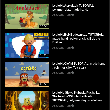
Lepiołki:Applejack TUTORIAL,
polymer clay, made hand,
Anastazja Faith
14:56
Lepiołki:Bob Budowniczy TUTORIAL,
made hand , polymer clay, Bob the
Builder
Anastazja Faith
10:25
Lepiołki:Cieńki TUTORIAL, made hand
, polymer clay, Toy story
Anastazja Faith
09:51
Lepiołki: Głowa Kubusia Puchatka,
The head of Winnie the Pooh
TUTORIAL, polymer clay, made hand
Anastazja Faith