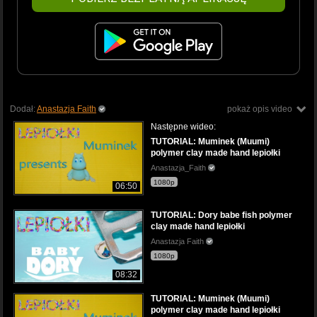
Dodał:
Anastazja Faith
pokaż opis video
Następne wideo:
TUTORIAL: Muminek (Muumi)
polymer clay made hand lepiołki
Anastazja_Faith
1080p
06:50
TUTORIAL: Dory babe fish polymer
clay made hand lepiołki
Anastazja Faith
1080p
08:32
TUTORIAL: Muminek (Muumi)
polymer clay made hand lepiołki