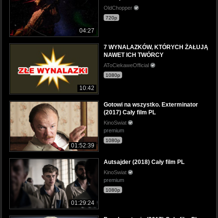
OldChopper
720p
04:27
7 WYNALAZKÓW, KTÓRYCH ŻAŁUJĄ
NAWET ICH TWÓRCY
AToCiekaweOfficial
1080p
10:42
Gotowi na wszystko. Exterminator
(2017) Cały film PL
KinoSwiat
premium
1080p
01:52:39
Autsajder (2018) Cały film PL
KinoSwiat
premium
1080p
01:29:24