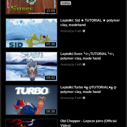
1080p
15:09
Lepiołki: Sid ★ TUTORIAL ★ polymer
clay, madehand
Anastazja Faith
05:36
Lepiołki:Sven ╰☆╮TUTORIAL╰☆╮
polymer clay, made hand
Anastazja Faith
09:42
Lepiołki:Turbo ♥ஐ ღTUTORiAL♥ஐ ღ
polymer clay, made hand
Anastazja Faith
08:36
Old Chopper - Lepsze jutro (Official
Video)