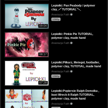
Lepiołki: Pan Peabody / polymer
clay¸.•*´TUTORiAL`*•.¸
Anastazja Faith
1080p
09:04
Lepiołki: Pinkie Pie TUTORIAL,
polymer clay, made hand
Anastazja Faith
08:17
Lepiołki:Piłkarz, Metegol, footballer,
polymer clay, TUTOTiAL, made hand
Anastazja Faith
1080p
07:28
Lepiołki:Popiersie Ralph Demolka ,
bust Wreck-It Ralph TUTORIAL,
polymer clay, made hand
Anastazja Faith