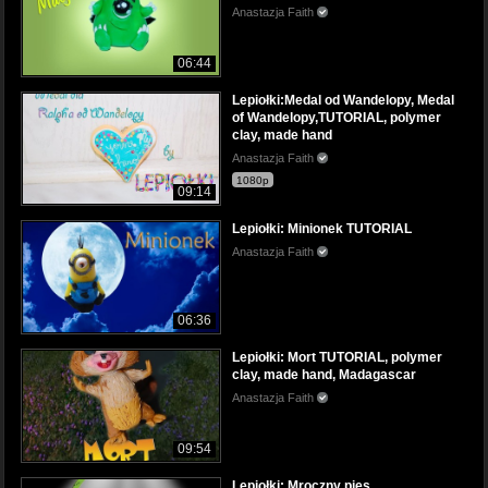
Anastazja Faith
06:44
Lepiołki:Medal od Wandelopy, Medal
of Wandelopy,TUTORIAL, polymer
clay, made hand
Anastazja Faith
1080p
09:14
Lepiołki: Minionek TUTORIAL
Anastazja Faith
06:36
Lepiołki: Mort TUTORIAL, polymer
clay, made hand, Madagascar
Anastazja Faith
09:54
Lepiołki: Mroczny pies