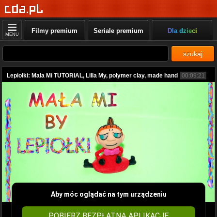
Filmy premium
Seriale premium
Dla dzieci
MENU
szukaj
Lepiołki: Mała Mi TUTORIAL, Lilla My, polymer clay, made hand
00:09:21
Aby móc oglądać na tym urządzeniu
POBIERZ BEZPŁATNĄ APLIKACJĘ