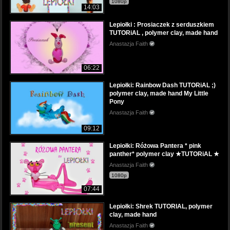
1080p
14:03
Lepiołki : Prosiaczek z serduszkiem
TUTORiAL , polymer clay, made hand
Anastazja Faith
06:22
Lepiołki: Rainbow Dash TUTORiAL ;)
polymer clay, made hand My Little
Pony
Anastazja Faith
09:12
Lepiołki: Różowa Pantera * pink
panther* polymer clay ★TUTORiAL ★
Anastazja Faith
1080p
07:44
Lepiołki: Shrek TUTORIAL, polymer
clay, made hand
Anastazja Faith