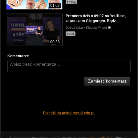
1080p
01:03
Premiera dziś o 09:07 na YouTube,
zapraszam Cię gorąco. Bądź.
SpecBabka - Klaudia Pingot
480p
00:38
Komentarze
Zamieść komentarz
Przejdź do pełnej wersji cda.pl
Nasz serwis wykorzystuje pliki cookie (zobacz
naszą politykę
). Warunki