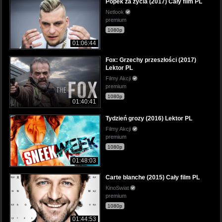
Popek za życia (2017) Cały film PL
Netlook
premium
1080p
01:06:44
Fox: Grzechy przeszłości (2017)
Lektor PL
Filmy Akcji
premium
1080p
01:40:41
Tydzień grozy (2016) Lektor PL
Filmy Akcji
premium
1080p
01:48:03
Carte blanche (2015) Cały film PL
KinoSwiat
premium
1080p
01:44:53