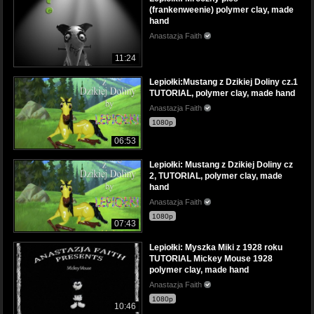
(frankenweenie) polymer clay, made
hand
Anastazja Faith
11:24
Lepiołki:Mustang z Dzikiej Doliny cz.1
TUTORIAL, polymer clay, made hand
Anastazja Faith
1080p
06:53
Lepiołki: Mustang z Dzikiej Doliny cz
2, TUTORIAL, polymer clay, made
hand
Anastazja Faith
1080p
07:43
Lepiołki: Myszka Miki z 1928 roku
TUTORIAL Mickey Mouse 1928
polymer clay, made hand
Anastazja Faith
1080p
10:46