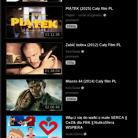
PIĄTEK (2025) Cały film PL
Piątek - serial oryginalny
premium
1080p
01:11:36
Zabić bobra (2012) Cały Film PL
KinoSwiat
premium
720p
01:38:04
Miasto 44 (2014) Cały film PL
KinoSwiat
premium
1080p
02:06:46
Włącz się do walki o małe SERCA ||
CeZik dla FRK || NutkoSfera
WSPIERA
NutkoSfera