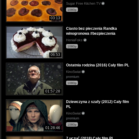
Sugar Free Kitchen TV
1080p
03:13
Ciasto bez pieczenia Randka
winogronowa #bezpieczenia
HeniaFoks
1080p
06:53
Ostatnia rodzina (2016) Cały film PL
KinoSwiat
premium
1080p
01:57:28
Dziewczyna z szafy (2012) Cały film
PL
KinoSwiat
premium
1080p
01:28:46
7 uczuć (2018) Cały film PL