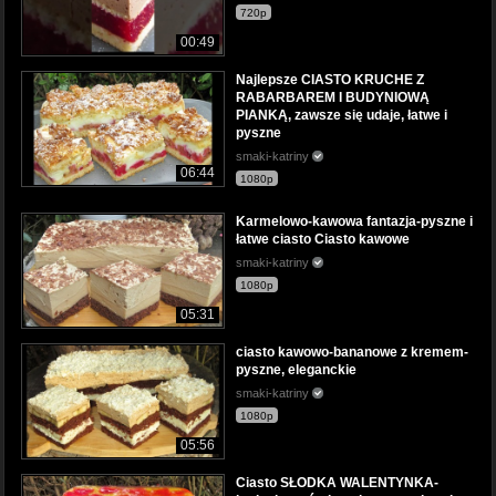
720p
00:49
Najlepsze CIASTO KRUCHE Z
RABARBAREM I BUDYNIOWĄ
PIANKĄ, zawsze się udaje, łatwe i
pyszne
smaki-katriny
06:44
1080p
Karmelowo-kawowa fantazja-pyszne i
łatwe ciasto Ciasto kawowe
smaki-katriny
1080p
05:31
ciasto kawowo-bananowe z kremem-
pyszne, eleganckie
smaki-katriny
1080p
05:56
Ciasto SŁODKA WALENTYNKA-