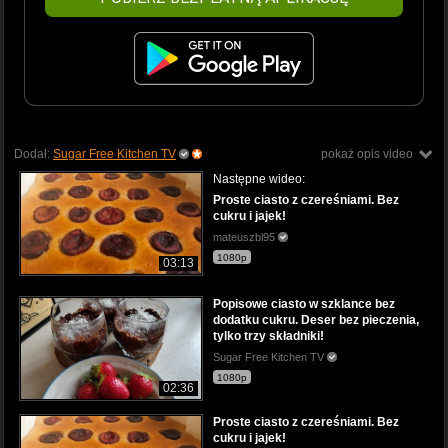
Dodał:
Sugar Free Kitchen TV
pokaż opis video
Następne wideo:
Proste ciasto z czereśniami. Bez
cukru i jajek!
mateuszbl95
1080p
03:13
Popisowe ciasto w szklance bez
dodatku cukru. Deser bez pieczenia,
tylko trzy składniki!
Sugar Free Kitchen TV
1080p
02:36
Proste ciasto z czereśniami. Bez
cukru i jajek!