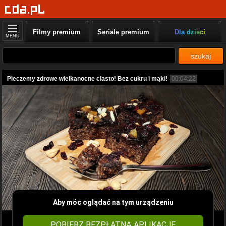
Filmy premium
Seriale premium
Dla dzieci
MENU
szukaj
Pieczemy zdrowe wielkanocne ciasto! Bez cukru i mąki!
00:04:22
Aby móc oglądać na tym urządzeniu
POBIERZ BEZPŁATNĄ APLIKACJĘ