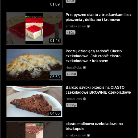
480p
01:09
Przepyszne ciasto z truskawkami bez
pieczenia , delikatne i kremowe
smaki-katriny
480p
01:43
Poczuj dziecięcą radość! Ciasto
czekoladowe! Jak zrobić ciasto
czekoladowe z kokosem
HeniaFoks
1080p
06:53
Bardzo szybki przepis na CIASTO
czekoladowe BROWNIE czekoladowe
HeniaFoks
1080p
04:06
ciasto malinowo czekoladowe na
biszkopcie
smaki-katriny