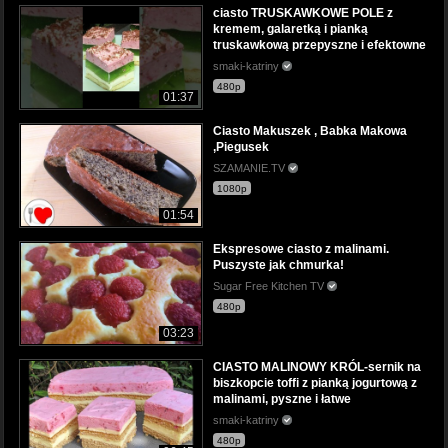
ciasto TRUSKAWKOWE POLE z
kremem, galaretką i pianką
truskawkową przepyszne i efektowne
smaki-katriny
480p
01:37
Ciasto Makuszek , Babka Makowa
,Piegusek
SZAMANIE.TV
1080p
01:54
Ekspresowe ciasto z malinami.
Puszyste jak chmurka!
Sugar Free Kitchen TV
480p
03:23
CIASTO MALINOWY KRÓL-sernik na
biszkopcie toffi z pianką jogurtową z
malinami, pyszne i łatwe
smaki-katriny
480p