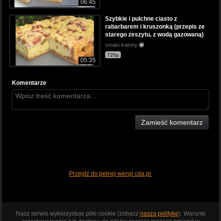
06:45
Szybkie i pulchne ciasto z
rabarbarem i kruszonką (przepis ze
starego zeszytu, z wodą gazowaną)
smaki-katriny
720p
05:35
Komentarze
Zamieść komentarz
Przejdź do pełnej wersji cda.pl
Nasz serwis wykorzystuje pliki cookie (zobacz
naszą politykę
). Warunki