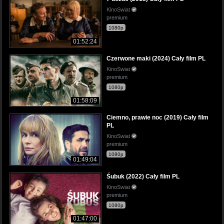
KinoSwiat
premium
1080p
01:52:24
Czerwone maki (2024) Cały film PL
KinoSwiat
premium
1080p
01:58:09
Ciemno, prawie noc (2019) Cały film
PL
KinoSwiat
premium
1080p
01:49:04
Śubuk (2022) Cały film PL
KinoSwiat
premium
1080p
01:47:00