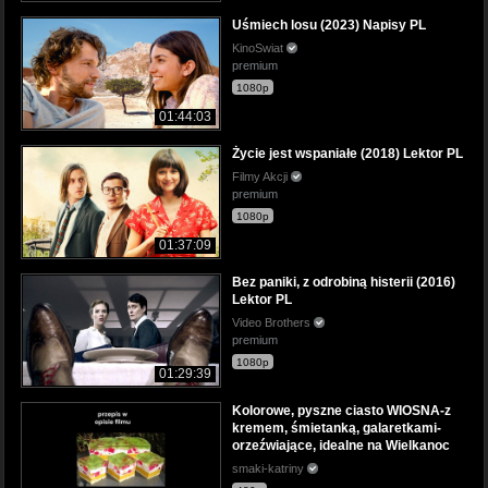
Uśmiech losu (2023) Napisy PL
KinoSwiat
premium
1080p
01:44:03
Życie jest wspaniałe (2018) Lektor PL
Filmy Akcji
premium
1080p
01:37:09
Bez paniki, z odrobiną histerii (2016)
Lektor PL
Video Brothers
premium
1080p
01:29:39
Kolorowe, pyszne ciasto WIOSNA-z
kremem, śmietanką, galaretkami-
orzeźwiające, idealne na Wielkanoc
smaki-katriny