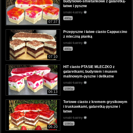
budyniowo-śmietankowe z galaretką-
łatwe i pyszne
smaki-katriny
480p
07:37
Przepyszne i łatwe ciasto Cappuccino
z mleczną pianką
smaki-katriny
480p
07:10
HIT ciasto PTASIE MLECZKO z
galaretkami, budyniem i musem
malinowym-pyszne i delikatne
smaki-katriny
1080p
06:13
Tortowe ciasto z kremem grysikowym
i truskawkami, galaretką-pyszne i
łatwe
smaki-katriny
1080p
06:20