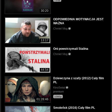
720p
30:20
ODPOWIEDNIA MOTYWACJA JEST
WAŻNA
Chmiel Vlog
13:17
Oni powstrzymali Stalina
Chmiel Vlog
44:54
Dziewczyna z szafy (2012) Cały film
PL
KinoSwiat
premium
1080p
01:28:46
Smoleńsk (2016) Cały film PL