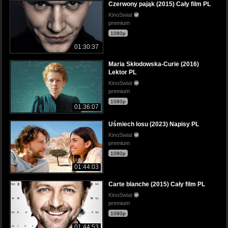
Czerwony pająk (2015) Cały film PL
KinoSwiat
premium
1080p
01:30:37
Maria Skłodowska-Curie (2016)
Lektor PL
KinoSwiat
premium
1080p
01:36:07
Uśmiech losu (2023) Napisy PL
KinoSwiat
premium
1080p
01:44:03
Carte blanche (2015) Cały film PL
KinoSwiat
premium
1080p
01:44:53