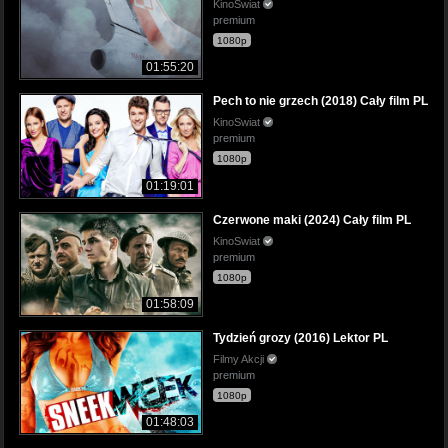
KinoSwiat
premium
1080p
01:55:20
Pech to nie grzech (2018) Cały film PL
KinoSwiat
premium
1080p
01:19:01
Czerwone maki (2024) Cały film PL
KinoSwiat
premium
1080p
01:58:09
Tydzień grozy (2016) Lektor PL
Filmy Akcji
premium
1080p
01:48:03