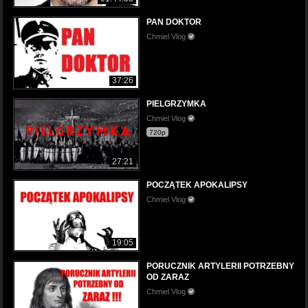
PAN DOKTOR
Chmiel Vlog
37:26
PIELGRZYMKA
Chmiel Vlog
720p
27:21
POCZĄTEK APOKALIPSY
Chmiel Vlog
19:05
PORUCZNIK ARTYLERII POTRZEBNY
OD ZARAZ
Chmiel Vlog