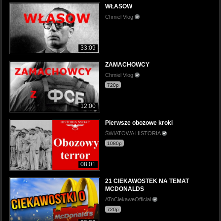
WŁASOW
Chmiel Vlog
33:09
ZAMACHOWCY
Chmiel Vlog
720p
12:00
Pierwsze obozowe kroki
ŚWIATOWA HISTORIA
1080p
08:01
21 CIEKAWOSTEK NA TEMAT
MCDONALDS
AToCiekaweOfficial
720p