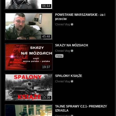
06:44
POWSTANIE WARSZAWSKIE - za i
przeciw
Chmiel Vlog
45:48
SKAZY NA MÓZGACH
Chmiel Vlog
720p
19:37
SPALONY KSIĄŻE
Chmiel Vlog
15:36
TAJNE SPRAWY CZ.1- PREMIERZY
IZRAELA