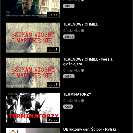
Chmiel Vlog
1080p
32:22
TERENOWY CHMIEL
Chmiel Vlog
1080p
36:31
TERENOWY CHMIEL - wersja
glośniejsza
Chmiel Vlog
1080p
36:31
TERMINATORZY
Chmiel Vlog
720p
20:53
UBrudzony gen. Ścibor - Rylski