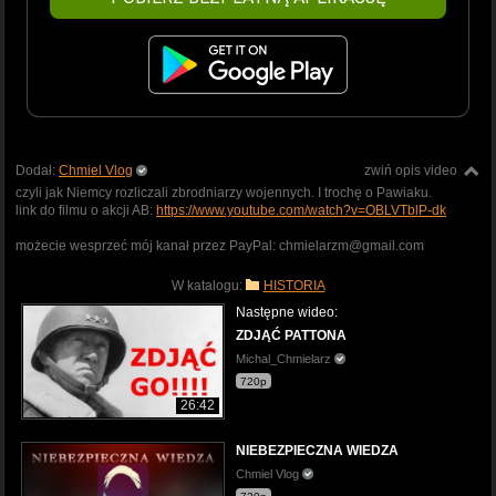
Dodał:
Chmiel Vlog
zwiń opis video
czyli jak Niemcy rozliczali zbrodniarzy wojennych. I trochę o Pawiaku.
link do filmu o akcji AB:
https://www.youtube.com/watch?v=OBLVTblP-dk
możecie wesprzeć mój kanał przez PayPal: chmielarzm@gmail.com
W katalogu:
HISTORIA
Następne wideo:
ZDJĄĆ PATTONA
Michal_Chmielarz
720p
26:42
NIEBEZPIECZNA WIEDZA
Chmiel Vlog