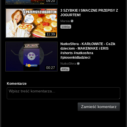
09:20
3 SZYBKIE I SMACZNE PRZEPISY Z
JOGURTEM!
Marsia
1080p
11:39
NutkoSfera - KARŁOWATE - CeZik
dzieciom - MAKEMAKE i ERIS
#shorts #nutkosfera
#piosenkidladzieci
NutkoSfera
00:27
480p
Komentarze
Zamieść komentarz