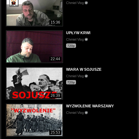
Chmiel Vlog
15:36
UPŁYW KRWI
Chmiel Vlog
720p
22:44
WIARA W SOJUSZE
Chmiel Vlog
720p
26:39
WYZWOLENIE WARSZAWY
Chmiel Vlog
25:53