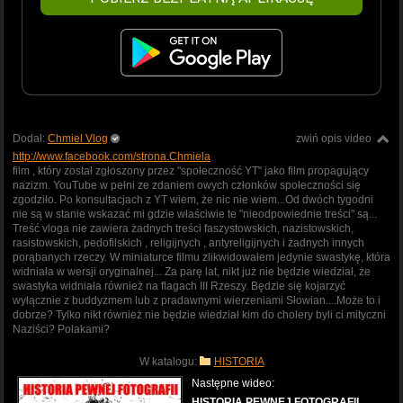
Dodał:
Chmiel Vlog
zwiń opis video
http://www.facebook.com/strona.Chmiela
film , który został zgłoszony przez "społeczność YT" jako film propagujący
nazizm. YouTube w pełni ze zdaniem owych członków społeczności się
zgodziło. Po konsultacjach z YT wiem, że nic nie wiem...Od dwóch tygodni
nie są w stanie wskazać mi gdzie właściwie te "nieodpowiednie treści" są...
Treść vloga nie zawiera żadnych treści faszystowskich, nazistowskich,
rasistowskich, pedofilskich , religijnych , antyreligijnych i żadnych innych
porąbanych rzeczy. W miniaturce filmu zlikwidowałem jedynie swastykę, która
widniała w wersji oryginalnej... Za parę lat, nikt już nie będzie wiedział, że
swastyka widniała również na flagach III Rzeszy. Będzie się kojarzyć
wyłącznie z buddyzmem lub z pradawnymi wierzeniami Słowian....Może to i
dobrze? Tylko nikt również nie będzie wiedział kim do cholery byli ci mityczni
Naziści? Polakami?
W katalogu:
HISTORIA
Następne wideo:
HISTORIA PEWNEJ FOTOGRAFII