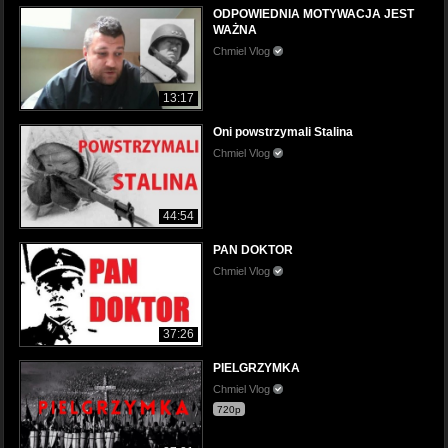
ODPOWIEDNIA MOTYWACJA JEST
WAŻNA
Chmiel Vlog
13:17
Oni powstrzymali Stalina
Chmiel Vlog
44:54
PAN DOKTOR
Chmiel Vlog
37:26
PIELGRZYMKA
Chmiel Vlog
720p