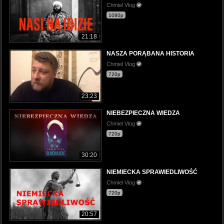
Chmiel Vlog
1080p
21:18
NASZA PORĄBANA HISTORIA
Chmiel Vlog
720p
23:23
NIEBEZPIECZNA WIEDZA
Chmiel Vlog
720p
30:20
NIEMIECKA SPRAWIEDLIWOŚĆ
Chmiel Vlog
720p
20:57