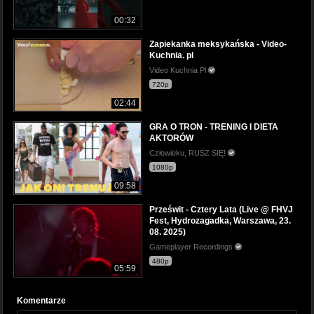
00:32
Zapiekanka meksykańska - Video-
Kuchnia. pl
Video Kuchnia Pl
720p
02:44
GRA O TRON - TRENING I DIETA
AKTORÓW
Człowieku, RUSZ SIĘ!
1080p
09:58
Prześwit - Cztery Lata (Live @ FHVJ
Fest, Hydrozagadka, Warszawa, 23.
08. 2025)
Gameplayer Recordings
480p
05:59
Komentarze