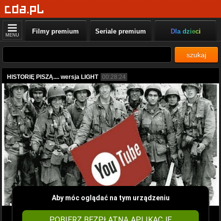
Filmy premium
Seriale premium
Dla dzieci
MENU
szukaj
HISTORIĘ PISZĄ.... wersja LIGHT
00:28:24
Aby móc oglądać na tym urządzeniu
POBIERZ BEZPŁATNĄ APLIKACJĘ