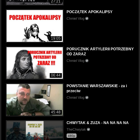
27:21
POCZĄTEK APOKALIPSY
Chmiel Vlog
19:05
PORUCZNIK ARTYLERII POTRZEBNY
OD ZARAZ
Chmiel Vlog
06:44
POWSTANIE WARSZAWSKIE - za i
przeciw
Chmiel Vlog
45:48
CHWYTAK & ZUZA - NA NA NA NA
TheChwytak
480p