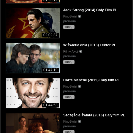
Jack Strong (2014) Cały Film PL
KinoSwiat
premium
1080p
02:02:37
W świetle dnia (2013) Lektor PL
Filmy Akcji
premium
1080p
01:47:19
Carte blanche (2015) Cały film PL
KinoSwiat
premium
1080p
01:44:53
Szczęście świata (2016) Cały film PL
KinoSwiat
premium
1080p