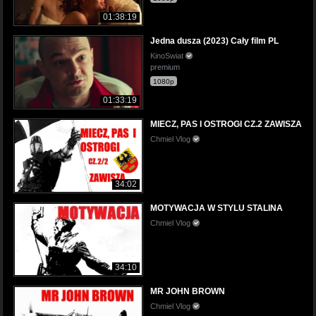
01:38:19
Jedna dusza (2023) Cały film PL
KinoSwiat
premium
1080p
01:33:19
MIECZ, PAS I OSTROGI CZ.2 ZAWISZA
Chmiel Vlog
34:02
MOTYWACJA W STYLU STALINA
Chmiel Vlog
34:10
MR JOHN BROWN
Chmiel Vlog