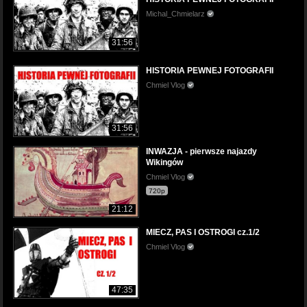
Michal_Chmielarz
31:56
HISTORIA PEWNEJ FOTOGRAFII
Chmiel Vlog
31:56
INWAZJA - pierwsze najazdy
Wikingów
Chmiel Vlog
720p
21:12
MIECZ, PAS I OSTROGI cz.1/2
Chmiel Vlog
47:35