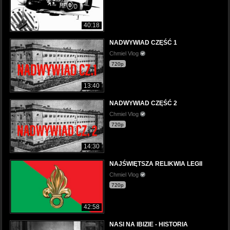
40:18
NADWYWIAD CZĘŚĆ 1
Chmiel Vlog
720p
13:40
NADWYWIAD CZĘŚĆ 2
Chmiel Vlog
720p
14:30
NAJŚWIĘTSZA RELIKWIA LEGII
Chmiel Vlog
720p
42:58
NASI NA IBIZIE - HISTORIA