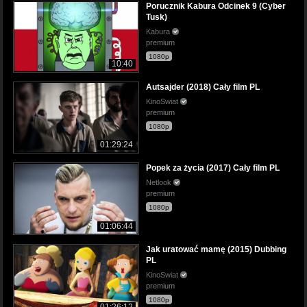
Porucznik Kabura Odcinek 9 (Cyber
Tusk)
Kabura
premium
1080p
10:40
Autsajder (2018) Cały film PL
KinoSwiat
premium
1080p
01:29:24
Popek za życia (2017) Cały film PL
Netlook
premium
1080p
01:06:44
Jak uratować mamę (2015) Dubbing
PL
KinoSwiat
premium
1080p
01:26:12