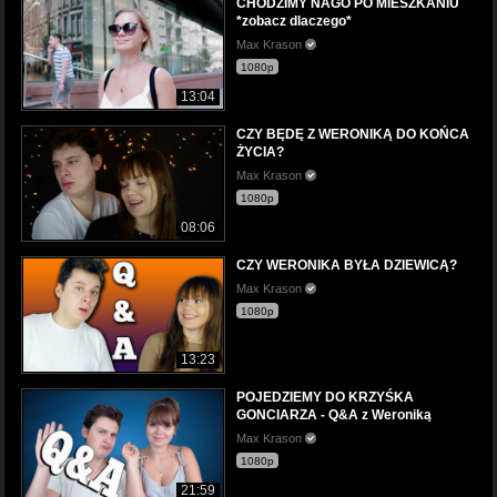
CHODZIMY NAGO PO MIESZKANIU
*zobacz dlaczego*
Max Krason
1080p
13:04
CZY BĘDĘ Z WERONIKĄ DO KOŃCA
ŻYCIA?
Max Krason
1080p
08:06
CZY WERONIKA BYŁA DZIEWICĄ?
Max Krason
1080p
13:23
POJEDZIEMY DO KRZYŚKA
GONCIARZA - Q&A z Weroniką
Max Krason
1080p
21:59