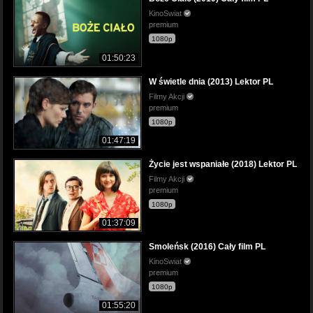
KinoSwiat
premium
1080p
01:50:23
W świetle dnia (2013) Lektor PL
Filmy Akcji
premium
1080p
01:47:19
Życie jest wspaniałe (2018) Lektor PL
Filmy Akcji
premium
1080p
01:37:09
Smoleńsk (2016) Cały film PL
KinoSwiat
premium
1080p
01:55:20