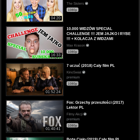
The Sisters
1080p
04:20
10.000 WIDZÓW SPECIAL
CHALLENGE !!! JEM JAJKO I RYBE
!!! + KOLACJA Z WIDZAMI
Max Krason
1080p
16:33
7 uczuć (2018) Cały film PL
KinoSwiat
premium
1080p
01:52:24
Fox: Grzechy przeszłości (2017)
Lektor PL
Filmy Akcji
premium
1080p
01:40:41
Boże Ciało (2019) Cały film PL