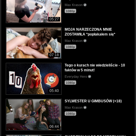
Max Krason
1080p
05:27
MOJA NARZECZONA MNIE
ZOSTAWIŁA *popłakałem się*
Max Krason
1080p
07:18
Tego o kurach nie wiedzieliście - 10
faktów w 5 minut!
Everyday Hero
1080p
05:40
SYLWESTER U GIMBUSÓW (+18)
Max Krason
1080p
06:44