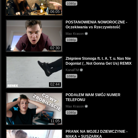
1080p
06:05
POSTANOWIENIA NOWOROCZNE -
Oczekiwania vs Rzeczywistość
Max Krason
1080p
02:30
Zbigniew Stonoga ft. t. A. T. u. Nas Nie
Dogoniat ( , Not Gonna Get Us) REMIX
KanałTM
1080p
02:44
PODAŁEM WAM SWÓJ NUMER
TELEFONU
Max Krason
1080p
11:05
PRANK NA MOJEJ DZIEWCZYNIE -
MĄKA + SUSZARKA