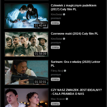
Człowiek z magicznym pudełkiem
(2017) Cały film PL
KinoSwiat
premium
1080p
01:40:44
Czerwone maki (2024) Cały film PL
KinoSwiat
premium
1080p
01:58:09
Surinam: Gra o władzę (2020) Lektor
PL
Filmy Akcji
premium
1080p
01:32:01
CZY NASZ ZWIAZEK JEST IDEALNY?
- CAŁA PRAWDA O NAS
Max Krason
1080p