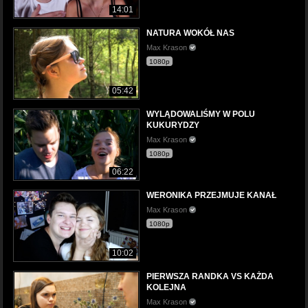
14:01
NATURA WOKÓŁ NAS
Max Krason
1080p
05:42
WYLĄDOWALIŚMY W POLU
KUKURYDZY
Max Krason
1080p
06:22
WERONIKA PRZEJMUJE KANAŁ
Max Krason
1080p
10:02
PIERWSZA RANDKA VS KAŻDA
KOLEJNA
Max Krason