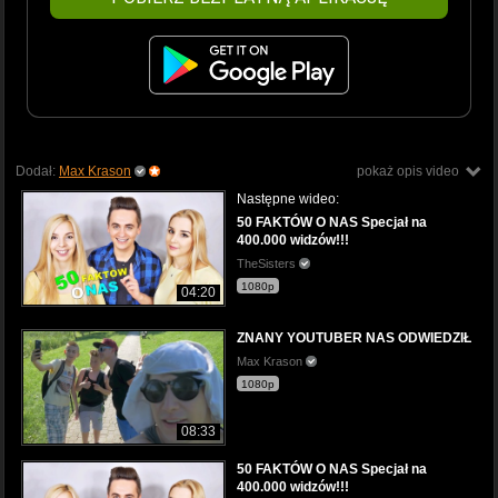
Dodał:
Max Krason
pokaż opis video
Następne wideo:
50 FAKTÓW O NAS Specjał na
400.000 widzów!!!
TheSisters
1080p
04:20
ZNANY YOUTUBER NAS ODWIEDZIŁ
Max Krason
1080p
08:33
50 FAKTÓW O NAS Specjał na
400.000 widzów!!!