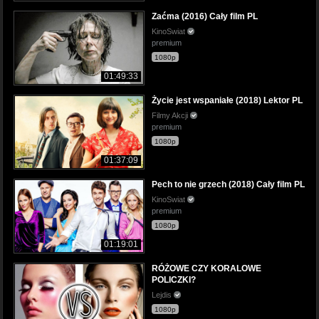
Zaćma (2016) Cały film PL
KinoSwiat
premium
1080p
01:49:33
Życie jest wspaniałe (2018) Lektor PL
Filmy Akcji
premium
1080p
01:37:09
Pech to nie grzech (2018) Cały film PL
KinoSwiat
premium
1080p
01:19:01
RÓŻOWE CZY KORALOWE
POLICZKI?
Lejdis
1080p