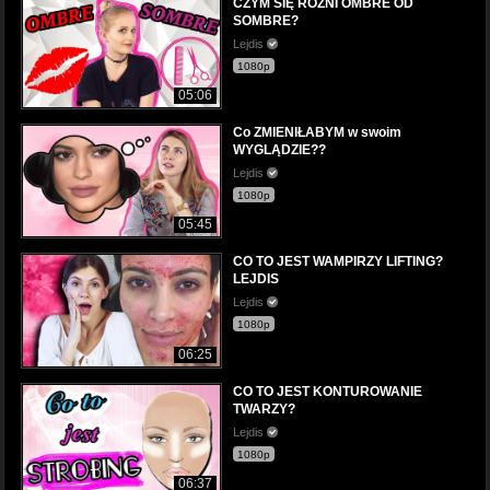
CZYM SIĘ RÓŻNI OMBRE OD
SOMBRE?
Lejdis
1080p
05:06
Co ZMIENIŁABYM w swoim
WYGLĄDZIE??
Lejdis
1080p
05:45
CO TO JEST WAMPIRZY LIFTING?
LEJDIS
Lejdis
1080p
06:25
CO TO JEST KONTUROWANIE
TWARZY?
Lejdis
1080p
06:37