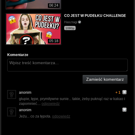
06:24
CO JEST W PUDEŁKU CHALLENGE
Hasztagi
1080p
05:18
Komentarze
Zamieść komentarz
anonim
+ 1
głupie, tępe, prymitywne sunie... takie, żeby puknąć raz w kakao i
zapomnieć....
odpowiedz
anonim
Jeżu... co za tępota.
odpowiedz