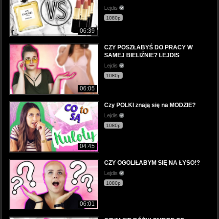
Lejdis
1080p
06:39
CZY POSZŁABYŚ DO PRACY W
SAMEJ BIELIŹNIE? LEJDIS
Lejdis
1080p
06:05
Czy POLKI znają się na MODZIE?
Lejdis
1080p
04:45
CZY OGOLIŁABYM SIĘ NA ŁYSO!?
Lejdis
1080p
06:01