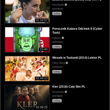
KinoSwiat
premium
1080p
01:24:57
Porucznik Kabura Odcinek 9 (Cyber
Tusk)
Kabura
premium
1080p
10:40
Wesele w Toskanii (2014) Lektor PL
Filmy Akcji
premium
1080p
01:44:13
Kler (2018) Cały film PL
KinoSwiat
premium
1080p
02:09:25