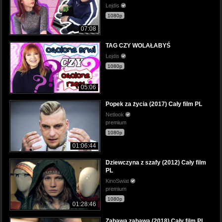
Lejdis
1080p
07:08
TAG CZY WOLAŁABYŚ
Lejdis
1080p
05:06
Popek za życia (2017) Cały film PL
Netlook
premium
1080p
01:06:44
Dziewczyna z szafy (2012) Cały film
PL
KinoSwiat
premium
1080p
01:28:46
Zabawa zabawa (2018) Cały film PL