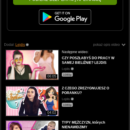
Dodał:
Lejdis
pokaż opis video
Następne wideo:
CZY POSZŁABYŚ DO PRACY W
SAMEJ BIELIŹNIE? LEJDIS
Lejdis
1080p
06:05
Z CZEGO ZREZYGNUJESZ O
PORANKU?
Lejdis
1080p
04:02
TYPY MĘŻCZYZN, których
NIENAWIDZIMY