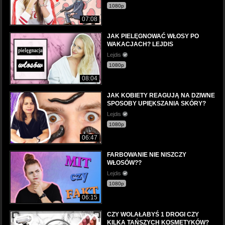
1080p
07:08
JAK PIELĘGNOWAĆ WŁOSY PO
WAKACJACH? LEJDIS
Lejdis
1080p
08:04
JAK KOBIETY REAGUJĄ NA DZIWNE
SPOSOBY UPIĘKSZANIA SKÓRY?
Lejdis
1080p
06:47
FARBOWANIE NIE NISZCZY
WŁOSÓW??
Lejdis
1080p
06:15
CZY WOLAŁABYŚ 1 DROGI CZY
KILKA TAŃSZYCH KOSMETYKÓW?