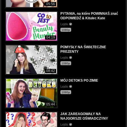
05:56
PYTANIA, na które POWINNAŚ znać
ODPOWIEDŹ & Kitulec Kate
Lejdis
1080p
04:19
POMYSŁY NA ŚWIĄTECZNE
PREZENTY
Lejdis
1080p
08:42
MÓJ DETOKS PO ZIMIE
Lejdis
1080p
05:44
JAK ZAREAGOWAŁY NA
NAJGORSZE OŚWIADCZYNY
Lejdis