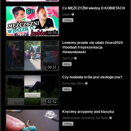
Co MĘŻCZYŹNI wiedzą O KOBIETACH
Lejdis
1080p
05:55
Lewemu prawie się udało #euro2024
#football #reprezentacja
#lewandowski
Sport.pl
480p
00:31
Czy hodowla krów jest ekologiczna?
Everyday Hero
480p
01:52
Kręcimy przypony pod klasyka
Wędkarstwo Jedziemy Na Ryby
1080p