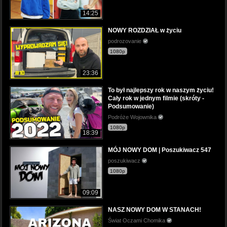
14:25
NOWY ROZDZIAŁ w życiu
podrozovanie
1080p
23:36
To był najlepszy rok w naszym życiu!
Cały rok w jednym filmie (skróty -
Podsumowanie)
Podróże Wojownika
1080p
18:39
MÓJ NOWY DOM | Poszukiwacz 547
poszukiwacz
1080p
09:09
NASZ NOWY DOM W STANACH!
Świat Oczami Chomika