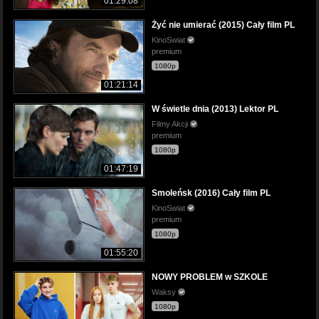
01:29:08
Żyć nie umierać (2015) Cały film PL
KinoSwiat
premium
1080p
01:21:14
W świetle dnia (2013) Lektor PL
Filmy Akcji
premium
1080p
01:47:19
Smoleńsk (2016) Cały film PL
KinoSwiat
premium
1080p
01:55:20
NOWY PROBLEM w SZKOLE
Waksy
1080p