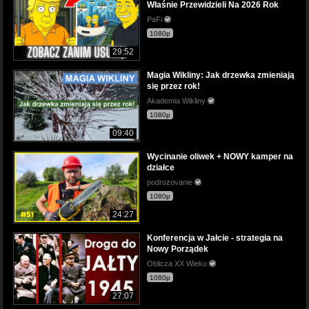
Właśnie Przewidzieli Na 2026 Rok
PaFi
1080p
29:52
Magia Wikliny: Jak drzewka zmieniają
się przez rok!
Akademia Wikliny
1080p
09:40
Wycinanie oliwek + NOWY kamper na
działce
podrozovanie
1080p
24:27
Konferencja w Jałcie - strategia na
Nowy Porządek
Oblicza XX Wieku
1080p
27:07