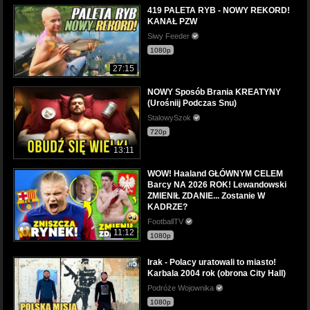
419 PALETA RYB - NOWY REKORD!
KANAŁ PZW
Siwy Feeder
1080p
27:15
NOWY Sposób Brania KREATYNY
(Urośniij Podczas Snu)
StalowySzok
720p
13:11
WOW! Haaland GŁÓWNYM CELEM
Barcy NA 2026 ROK! Lewandowski
ZMIENIŁ ZDANIE... Zostanie W
KADRZE?
FootballTV
11:12
1080p
Irak - Polacy uratowali to miasto!
Karbala 2004 rok (obrona City Hall)
Podróże Wojownika
1080p