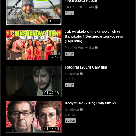
// NOWOŚCI // 2025
CK FISHING TEAM
480p
13:37
Jak wygląda chiński nowy rok w
Bangkoku? Będziecie zaskoczeni
(Tajlandia)
Podróże Wojownika
480p
32:57
Fotograf (2014) Cały film
KinoSwiat
premium
720p
01:47:16
Body/Ciało (2015) Cały film PL
KinoSwiat
premium
1080p
01:28:36