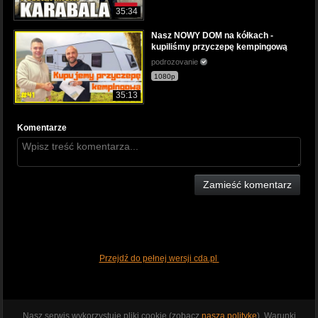
35:34
Nasz NOWY DOM na kółkach -
kupiliśmy przyczepę kempingową
podrozovanie
1080p
35:13
Komentarze
Zamieść komentarz
Przejdź do pełnej wersji cda.pl
Nasz serwis wykorzystuje pliki cookie (zobacz
naszą politykę
). Warunki