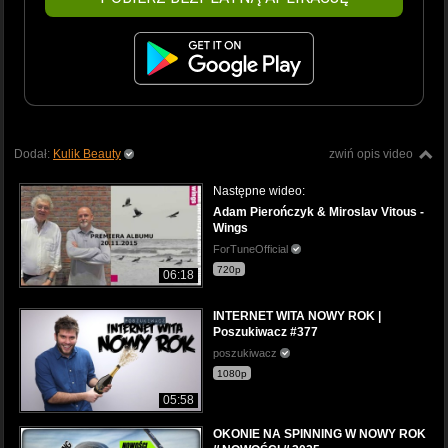
Dodał:
Kulik Beauty
zwiń opis video
Następne wideo:
Adam Pierończyk & Miroslav Vitous -
Wings
ForTuneOfficial
720p
06:18
INTERNET WITA NOWY ROK |
Poszukiwacz #377
poszukiwacz
1080p
05:58
OKONIE NA SPINNING W NOWY ROK