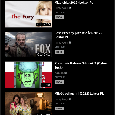
Mizofobia (2016) Lektor PL
Filmy Akcji
premium
1080p
01:52:15
Fox: Grzechy przeszłości (2017)
Lektor PL
Filmy Akcji
premium
1080p
01:40:41
Porucznik Kabura Odcinek 9 (Cyber
Tusk)
Kabura
premium
1080p
10:40
Miłość od kuchni (2022) Lektor PL
Filmy Akcji
premium
1080p