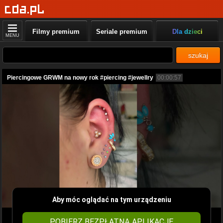
Filmy premium
Seriale premium
Dla dzieci
MENU
szukaj
Piercingowe GRWM na nowy rok #piercing #jewellry
00:00:57
Aby móc oglądać na tym urządzeniu
POBIERZ BEZPŁATNĄ APLIKACJĘ