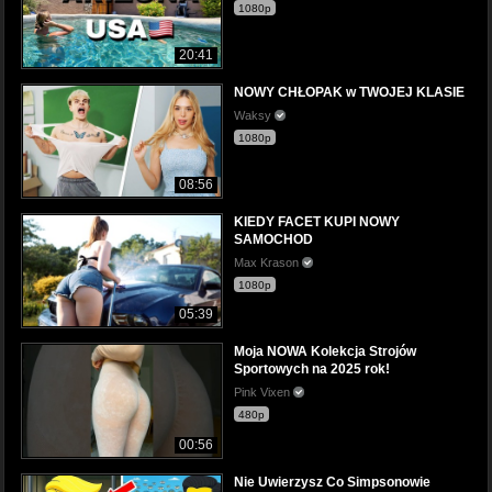
1080p
20:41
NOWY CHŁOPAK w TWOJEJ KLASIE
Waksy
1080p
08:56
KIEDY FACET KUPI NOWY
SAMOCHOD
Max Krason
1080p
05:39
Moja NOWA Kolekcja Strojów
Sportowych na 2025 rok!
Pink Vixen
480p
00:56
Nie Uwierzysz Co Simpsonowie