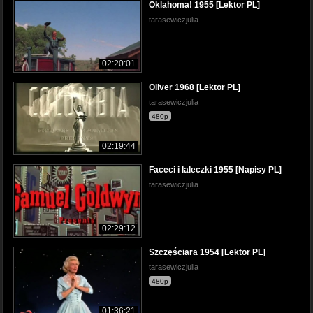
Oklahoma! 1955 [Lektor PL]
tarasewiczjulia
02:20:01
Oliver 1968 [Lektor PL]
tarasewiczjulia
480p
02:19:44
Faceci i laleczki 1955 [Napisy PL]
tarasewiczjulia
02:29:12
Szczęściara 1954 [Lektor PL]
tarasewiczjulia
480p
01:36:21