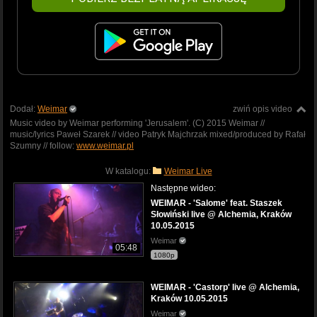
Dodał:
Weimar
zwiń opis video
Music video by Weimar performing 'Jerusalem'. (C) 2015 Weimar //
music/lyrics Paweł Szarek // video Patryk Majchrzak mixed/produced by Rafał
Szumny // follow:
www.weimar.pl
W katalogu:
Weimar Live
Następne wideo:
WEIMAR - 'Salome' feat. Staszek
Słowiński live @ Alchemia, Kraków
10.05.2015
Weimar
05:48
1080p
WEIMAR - 'Castorp' live @ Alchemia,
Kraków 10.05.2015
Weimar