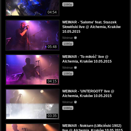
1080p
04:54
WEIMAR - 'Salome' feat. Staszek
Słowiński live @ Alchemia, Kraków
10.05.2015
Weimar
1080p
05:48
WEIMAR - 'To miłość' live @
Alchemia, Kraków 10.05.2015
Weimar
1080p
04:15
WEIMAR - 'UNTERGOTT' live @
Alchemia, Kraków 10.05.2015
Weimar
1080p
03:35
WEIMAR - Nokturn (t.Miciński 1902)
live @ Alchemia, Kraków 10.05.2015