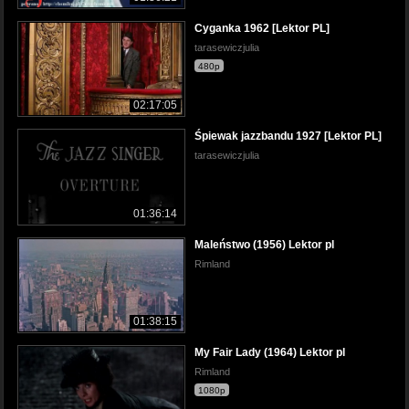
Cyganka 1962 [Lektor PL]
tarasewiczjulia
480p
02:17:05
Śpiewak jazzbandu 1927 [Lektor PL]
tarasewiczjulia
01:36:14
Maleństwo (1956) Lektor pl
Rimland
01:38:15
My Fair Lady (1964) Lektor pl
Rimland
1080p