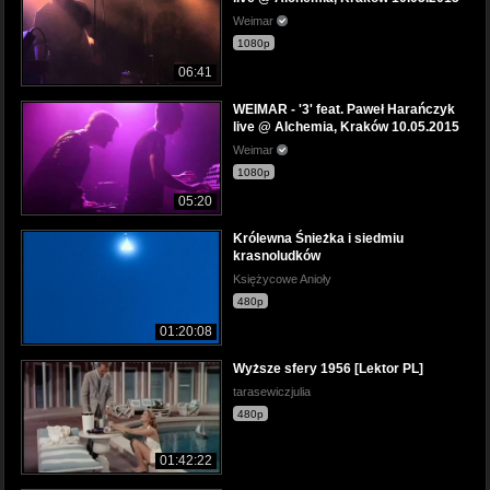
Weimar
1080p
06:41
WEIMAR - '3' feat. Paweł Harańczyk
live @ Alchemia, Kraków 10.05.2015
Weimar
1080p
05:20
Królewna Śnieżka i siedmiu
krasnoludków
Księżycowe Anioły
480p
01:20:08
Wyższe sfery 1956 [Lektor PL]
tarasewiczjulia
480p
01:42:22