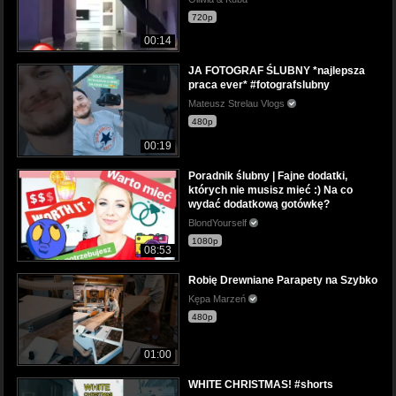
720p
00:14
JA FOTOGRAF ŚLUBNY *najlepsza
praca ever* #fotografslubny
Mateusz Strelau Vlogs
480p
00:19
Poradnik ślubny | Fajne dodatki,
których nie musisz mieć :) Na co
wydać dodatkową gotówkę?
BlondYourself
1080p
08:53
Robię Drewniane Parapety na Szybko
Kępa Marzeń
480p
01:00
WHITE CHRISTMAS! #shorts