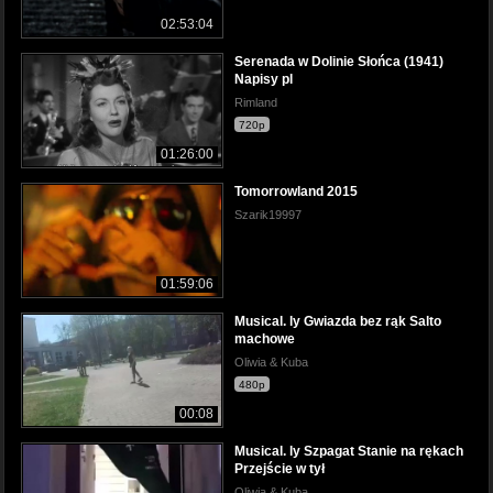
02:53:04
Serenada w Dolinie Słońca (1941)
Napisy pl
Rimland
720p
01:26:00
Tomorrowland 2015
Szarik19997
01:59:06
Musical. ly Gwiazda bez rąk Salto
machowe
Oliwia & Kuba
480p
00:08
Musical. ly Szpagat Stanie na rękach
Przejście w tył
Oliwia & Kuba