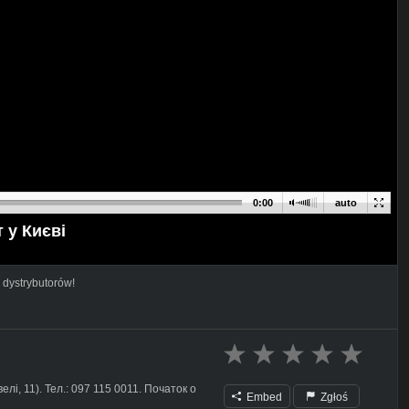
0:00
auto
 у Києві
 dystrybutorów!
лі, 11). Тел.: 097 115 0011. Початок о
Embed
Zgłoś