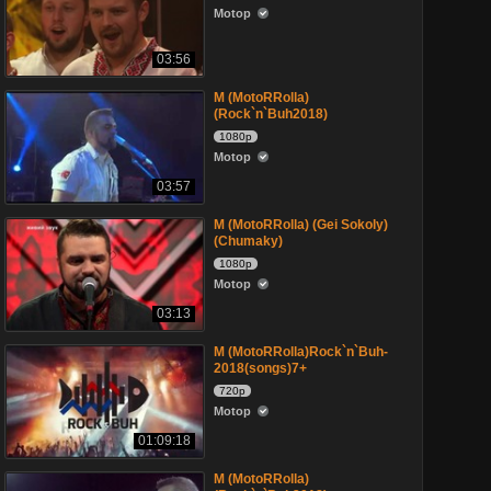
Motop
03:56
M (MotoRRolla)
(Rock`n`Buh2018)
1080p
Motop
03:57
M (MotoRRolla) (Gei Sokoly)
(Chumaky)
1080p
Motop
03:13
M (MotoRRolla)Rock`n`Buh-
2018(songs)7+
720p
Motop
01:09:18
M (MotoRRolla)