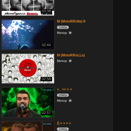
03:38
M (MotoRRolla) 8
1080p
Motop
02:44
M (MotoRRoLLa)
Motop
02:58
«_ «» « »
1080p
Motop
02:57
() « » « »
1080p