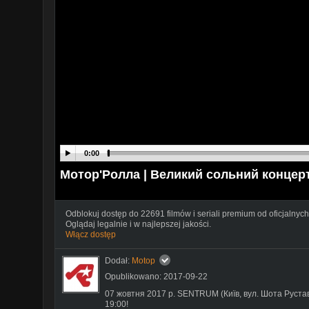
0:00
Mотор'Ролла | Великий сольний концерт
Odblokuj dostęp do 22691 filmów i seriali premium od oficjalnych
Oglądaj legalnie i w najlepszej jakości.
Włącz dostęp
Dodał:
Motop
Opublikowano: 2017-09-22
07 жовтня 2017 р. SENTRUM (Київ, вул. Шота Руставе
19:00!