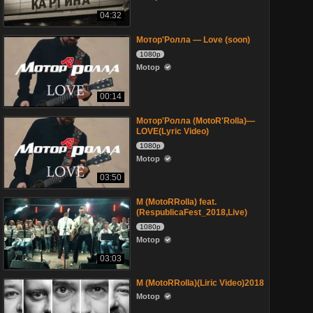
04:32
Mотор'Ролла — Love (soon)
1080p
Motop
00:14
Mотор'Ролла (MotoR'Rolla)—
LOVE(Lyric Video)
1080p
Motop
03:50
M (MotoRRolla) feat.
(RespublicaFest_2018,Live)
1080p
Motop
03:03
M (MotoRRolla)(Liric Video)2018
Motop