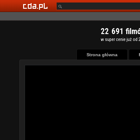
2
2
6
9
1
film
w super cenie już od 2
Strona główna