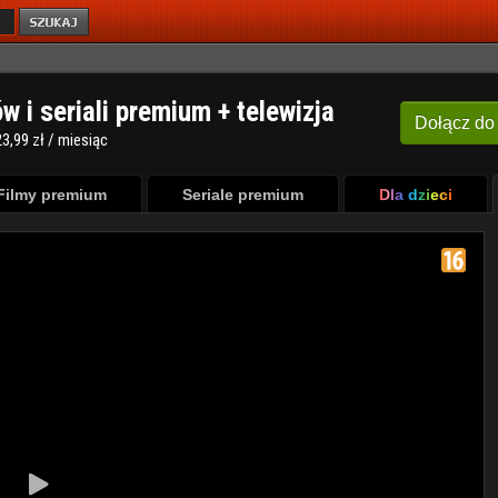
ów i seriali premium + telewizja
Dołącz
do
3,99 zł / miesiąc
Filmy premium
Seriale premium
Dla dzieci