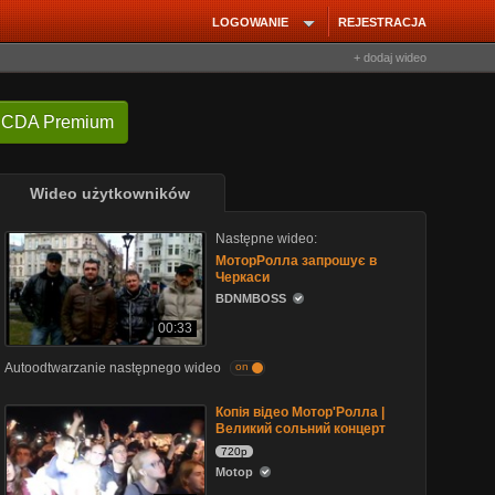
LOGOWANIE
REJESTRACJA
+ dodaj wideo
 CDA Premium
Wideo użytkowników
Następne wideo:
МоторРолла запрошує в
Черкаси
BDNMBOSS
00:33
Autoodtwarzanie następnego wideo
on
Копія відео Mотор'Ролла |
Великий сольний концерт
720p
Motop