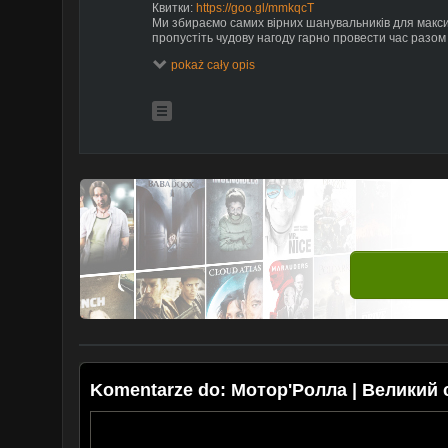
Квитки:
https://goo.gl/mmkqcT
Ми збираємо самих вірних шанувальників для макси
пропустіть чудову нагоду гарно провести час разом
pokaż cały opis
Організація концертів: +38 067 508 6272 / bdnm@ukr
• Офіційний сайт:
http://motor-rolla.com.ua/
• Facebook:
https://www.facebook.com/MOTORROLLA
• Soundcloud:
https://soundcloud.com/motorrolla
• Google Play:
https://goo.gl/pEbHyD
• iTunes:
https://goo.gl/KTyyi9
Komentarze do: Mотор'Ролла | Великий 