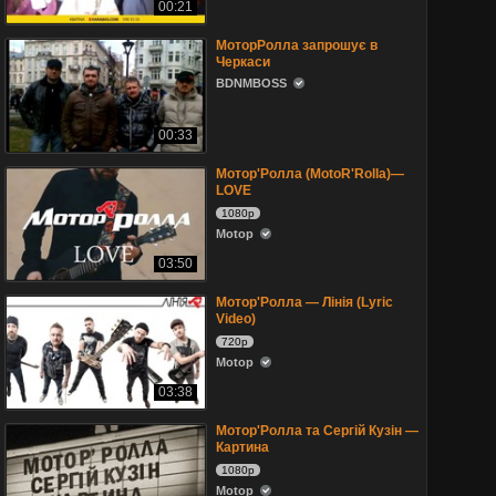
00:21
МоторРолла запрошує в
Черкаси
BDNMBOSS
00:33
Mотор'Ролла (MotoR'Rolla)—
LOVE
1080p
Motop
03:50
Мотор'Ролла — Лінія (Lyric
Video)
720p
Motop
03:38
Мотор'Ролла та Сергій Кузін —
Картина
1080p
Motop