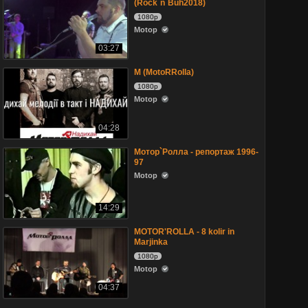
(Rock`n`Buh2018)
1080p
Motop
03:27
M (MotoRRolla)
1080p
Motop
04:28
Мотор`Ролла - репортаж 1996-
97
Motop
14:29
MOTOR'ROLLA - 8 kolir in
Marjinka
1080p
Motop
04:37