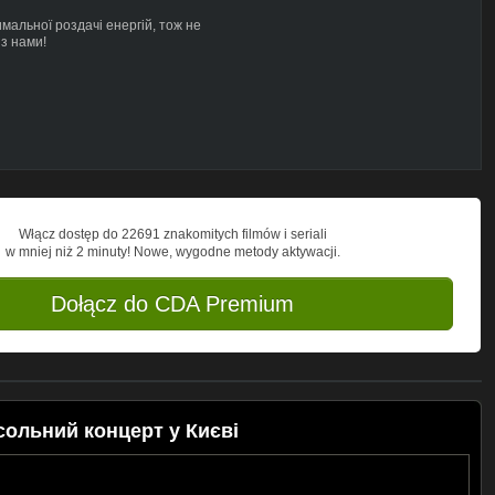
мальної роздачі енергій, тож не
 з нами!
.net
/
Włącz dostęp do 22691 znakomitych filmów i seriali
w mniej niż 2 minuty! Nowe, wygodne metody aktywacji.
Dołącz do CDA Premium
сольний концерт у Києві