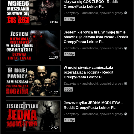
skrywa się COŚ ZŁEGO - Reddit
CreepyPasta Lektor PL
Zaczytany - audiobooki, opowieści grozy
1080p
30:04
Jestem kierowcą tira. W mojej firmie
obowiązuje dziwna lista zasad - Reddit
CreepyPasta Lektor PL
Zaczytany - audiobooki, opowieści grozy
1080p
11:00
W mojej piwnicy zamieszkała
przerażająca rodzina - Reddit
CreepyPasta Lektor PL
Zaczytany - audiobooki, opowieści grozy
720p
41:27
Jeszcze tylko JEDNA MODLITWA -
Reddit CreepyPasta Lektor PL
Zaczytany - audiobooki, opowieści grozy
1080p
12:52