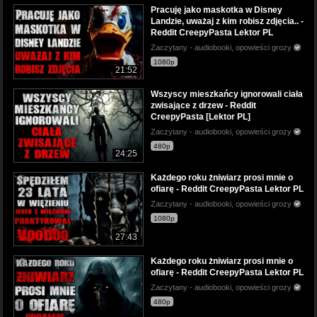
Pracuję jako maskotka w Disney
Landzie, uważaj z kim robisz zdjęcia.. -
Reddit CreepyPasta Lektor PL
Zaczytany - audiobooki, opowieści grozy
1080p
21:52
Wszyscy mieszkańcy ignorowali ciała
zwisające z drzew - Reddit
CreepyPasta [Lektor PL]
Zaczytany - audiobooki, opowieści grozy
480p
24:25
Każdego roku żniwiarz prosi mnie o
ofiarę - Reddit CreepyPasta Lektor PL
Zaczytany - audiobooki, opowieści grozy
1080p
27:43
Każdego roku żniwiarz prosi mnie o
ofiarę - Reddit CreepyPasta Lektor PL
Zaczytany - audiobooki, opowieści grozy
480p