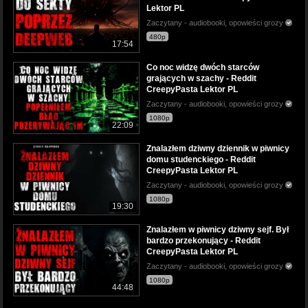
Lektor PL
Zaczytany - audiobooki, opowieści grozy
480p
17:54
Co noc widzę dwóch starców
grających w szachy - Reddit
CreepyPasta Lektor PL
Zaczytany - audiobooki, opowieści grozy
1080p
22:09
Znalazłem dziwny dziennik w piwnicy
domu studenckiego - Reddit
CreepyPasta Lektor PL
Zaczytany - audiobooki, opowieści grozy
1080p
19:30
Znalazłem w piwnicy dziwny sejf. Był
bardzo przekonujący - Reddit
CreepyPasta Lektor PL
Zaczytany - audiobooki, opowieści grozy
1080p
44:48