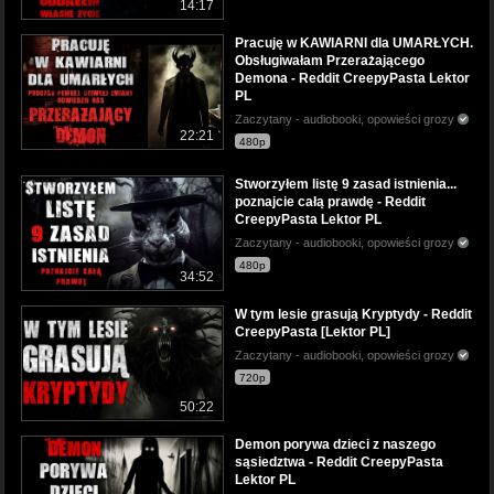
14:17
Pracuję w KAWIARNI dla UMARŁYCH.
Obsługiwałam Przerażającego
Demona - Reddit CreepyPasta Lektor
PL
Zaczytany - audiobooki, opowieści grozy
22:21
480p
Stworzyłem listę 9 zasad istnienia...
poznajcie całą prawdę - Reddit
CreepyPasta Lektor PL
Zaczytany - audiobooki, opowieści grozy
480p
34:52
W tym lesie grasują Kryptydy - Reddit
CreepyPasta [Lektor PL]
Zaczytany - audiobooki, opowieści grozy
720p
50:22
Demon porywa dzieci z naszego
sąsiedztwa - Reddit CreepyPasta
Lektor PL