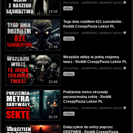
Zaczytany - audiobooki, opowieści grozy
480p
24:58
Tego dnia rozbiłem 621 samolotów -
Reddit CreepyPasta Lektor PL
Zaczytany - audiobooki, opowieści grozy
1080p
37:49
Wszędzie widzę tę jedną znajomą
twarz - Reddit CreepyPasta Lektor PL
Zaczytany - audiobooki, opowieści grozy
1080p
33:48
Podziemia metra skrywały
paranormalną sektę - Reddit
CreepyPasta Lektor PL
Zaczytany - audiobooki, opowieści grozy
1080p
36:34
Dołączyłem do sekty poprzez
DEEPWEB - Reddit CreepyPasta