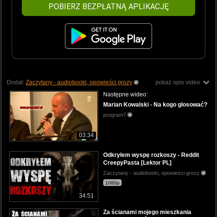
POBIERZ BEZPŁATNĄ APLIKACJĘ
Dodał:
Zaczytany - audiobooki, opowieści grozy
pokaż opis video
Następne wideo:
Marian Kowalski - Na kogo glosować?
program7
03:34
Odkryłem wyspę rozkoszy - Reddit
CreepyPasta [Lektor PL]
Zaczytany - audiobooki, opowieści grozy
1080p
34:51
Za ścianami mojego mieszkania