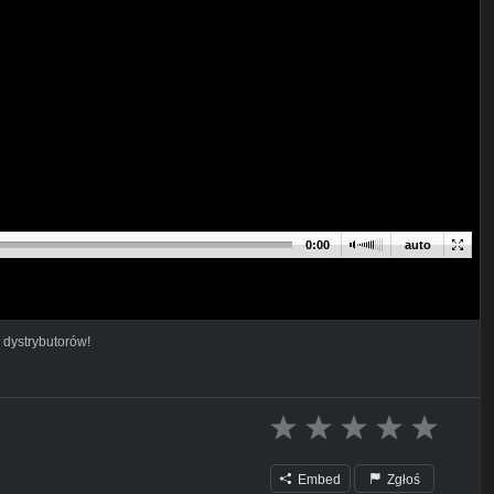
0:00
auto
 dystrybutorów!
Embed
Zgłoś