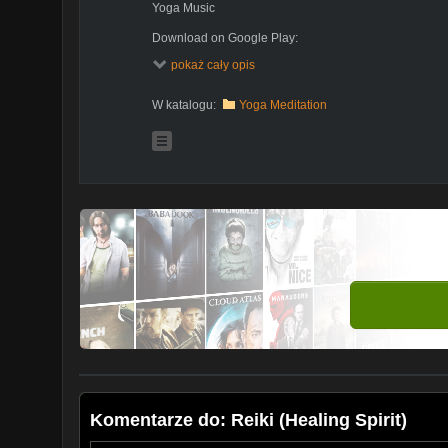
Yoga Music
Download on Google Play:
https://play.google.com/store/music/album/Yoga_Mu
pokaż cały opis
_Rela?id=Bxommhjkh3om6nqu4jkiqbz32m4&hl=pl
Download on iTunes:
W katalogu:
Yoga Meditation
https://itunes.apple.com/gb/album/yoga-meditation-5
SUBSCRIBE:
http://www.youtube.com/channel/UCjJ
sub_confirmation=1
Komentarze do: Reiki (Healing Spirit)