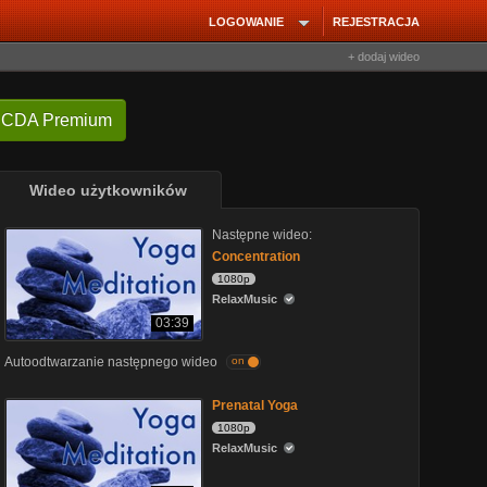
LOGOWANIE
REJESTRACJA
+ dodaj wideo
 CDA Premium
Wideo użytkowników
Następne wideo:
Concentration
1080p
RelaxMusic
03:39
Autoodtwarzanie następnego wideo
on
Prenatal Yoga
1080p
RelaxMusic