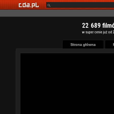
2
2
6
8
9
film
w super cenie już od 2
Strona główna