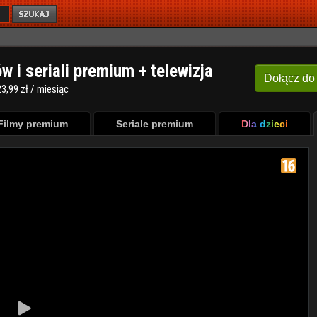
ów i seriali premium + telewizja
Dołącz
do
3,99 zł / miesiąc
Filmy premium
Seriale premium
Dla dzieci