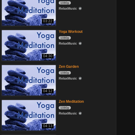
1080p
RelaxMusic
03:22
Yoga Workout
1080p
RelaxMusic
04:30
Zen Garden
1080p
RelaxMusic
04:12
Zen Meditation
1080p
RelaxMusic
04:13