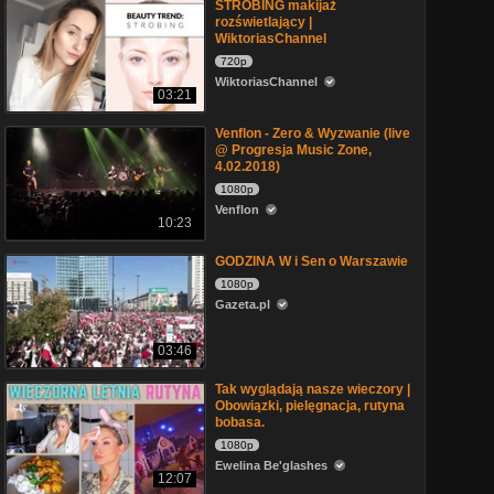
STROBING makijaż
rozświetlający |
WiktoriasChannel
720p
WiktoriasChannel
03:21
Venflon - Zero & Wyzwanie (live
@ Progresja Music Zone,
4.02.2018)
1080p
Venflon
10:23
GODZINA W i Sen o Warszawie
1080p
Gazeta.pl
03:46
Tak wyglądają nasze wieczory |
Obowiązki, pielęgnacja, rutyna
bobasa.
1080p
Ewelina Be'glashes
12:07