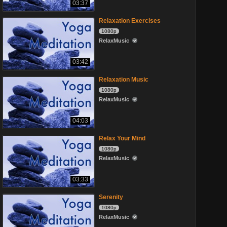
03:37
Relaxation Exercises
1080p
RelaxMusic
03:42
Relaxation Music
1080p
RelaxMusic
04:03
Relax Your Mind
1080p
RelaxMusic
03:33
Serenity
1080p
RelaxMusic