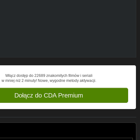
sic_Yoga_Meditation_50_Tracks_The_Best
0-tracks/id1056271810
bIWljEc4Hw_87wZ5E7cA?
Włącz dostęp do 22689 znakomitych filmów i seriali
w mniej niż 2 minuty! Nowe, wygodne metody aktywacji.
Dołącz do CDA Premium