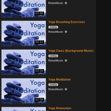
RelaxMusic
03:46
Yoga Breathing Exercises
1080p
RelaxMusic
04:31
Yoga Class (Background Music)
1080p
RelaxMusic
03:34
Yoga Meditation
1080p
RelaxMusic
02:58
Yoga Relaxation