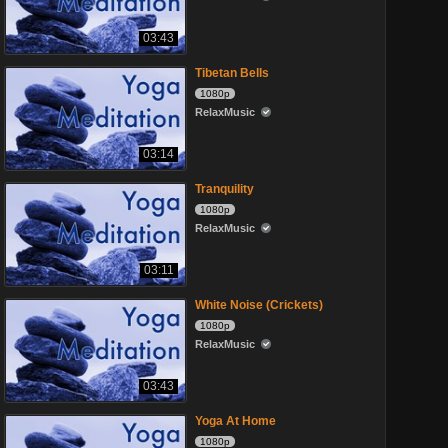
03:43
Tibetan Bells
1080p
RelaxMusic
03:14
Tranquility
1080p
RelaxMusic
03:11
White Noise (Crickets)
1080p
RelaxMusic
03:43
Yoga At Home
1080p