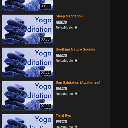
03:08
Sleep Meditation
1080p
RelaxMusic
03:23
Soothing Nature Sounds
1080p
RelaxMusic
03:51
Sun Salutation (Awakening)
1080p
RelaxMusic
02:55
Third Eye
1080p
RelaxMusic