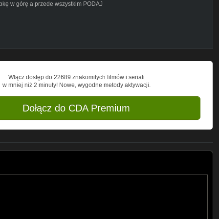
łapkę w górę a przede wszystkim PODAJ
Włącz dostęp do 22689 znakomitych filmów i seriali
w mniej niż 2 minuty! Nowe, wygodne metody aktywacji.
Dołącz do CDA Premium