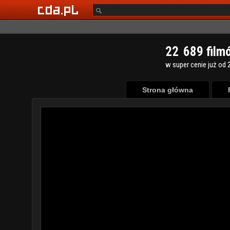
2
2
6
8
9
film
w super cenie już od 2
Strona główna