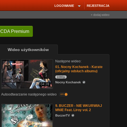
LOGOWANIE
REJESTRACJA
+ dodaj wideo
 CDA Premium
Wideo użytkowników
Następne wideo:
01. Nocny Kochanek - Karate
(oficjalny odsłuch albumu)
1080p
Nocny Kochanek
04:28
Autoodtwarzanie następnego wideo
on
9. BUCZER - NIE WKURWIAJ
MNIE Feat. Liroy vol. 2
BuczerTV