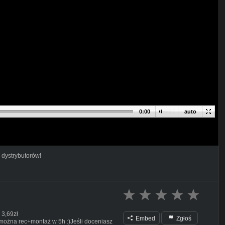
0:00
auto
 dystrybutorów!
 3,69zł
Embed
Zgłoś
- można rec+montaż w 5h :)Jeśli doceniasz