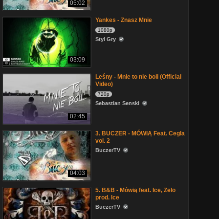
05:02
Yankes - Znasz Mnie
1080p
Styl Gry
03:09
Leśny - Mnie to nie boli (Official
Video)
720p
Sebastian Senski
02:45
3. BUCZER - MÓWIĄ Feat. Cegla
vol. 2
BuczerTV
04:03
5. B&B - Mówią feat. Ice, Zelo
prod. Ice
BuczerTV