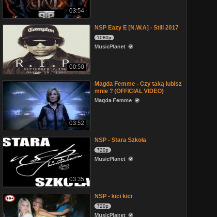
03:54
NSP Eazy E [N.W.A] - Still 2017
1080p
MusicPlanet
00:50
Magda Femme - Czy taką lubisz
mnie ? (OFFICIAL VIDEO)
Magda Femme
03:52
NSP - Stara Szkoła
720p
MusicPlanet
03:35
NSP - kici kici
720p
MusicPlanet