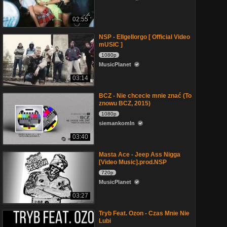
02:55
NSP - Ellgellorgo [ Official Video
mUSIC ]
1080p
MusicPlanet
03:14
BCZ - Nie chcecie mnie znać (To
znowu BCZ, 2015)
1080p
siemankomln
03:40
Masta Ace - Jeep Ass Nigga
[Video Music].prod.NSP
720p
MusicPlanet
03:27
Tryb Feat. Ozon - Czas Mnie Nie
Lubi