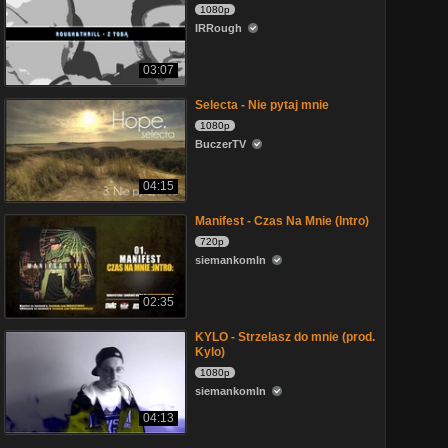
1080p
IRRough
03:07
Selecta - Nie pytaj mnie
1080p
BuczerTV
04:15
Manifest - Czas Na Mnie (Intro)
720p
siemankomln
02:35
KYLO - Strzelasz do mnie (prod.
Kylo)
1080p
siemankomln
04:13