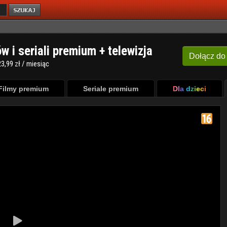
ów i seriali premium + telewizja
Dołącz
do
3,99 zł / miesiąc
Filmy premium
Seriale premium
Dla dzieci