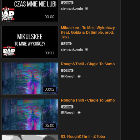
1080p
siemankomln
03:00
Mikulskee - To Mnie Wykończy
(feat. Golda & Dj Simple, prod.
Tdk)
720p
siemankomln
03:31
Rough&Thrill - Ciągle To Samo
1080p
IRRough
03:02
Rough&Thrill - Ciągle To Samo
1080p
IRRough
05:00
03. Rough&Thrill - Z Toba