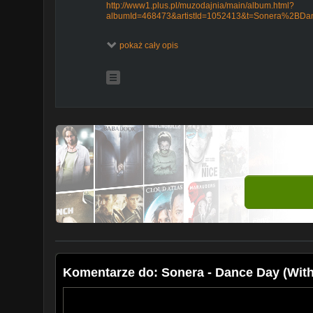
http://www1.plus.pl/muzodajnia/main/album.html?
albumId=468473&artistId=1052413&t=Sonera%2BDa
T-Mobile:
pokaż cały opis
http://www.muzyka.t-mobile.pl/main/album.htm?albu
Play:
http://www.playthemusic.pl/rbt/szukaj.html?query=Son
ww.koto-media.info/label/
bookings: booking@koto-media.info
Facebook:
http://www.facebook.com/pages/Koto-Med
Twitter:
https://twitter.com/KotoMedia1
Copyright protected for Poland. (p) 2012 by Koto Media 
watching, listening and streaming. Downloading, copyi
strictly prohibited.
Komentarze do: Sonera - Dance Day (With