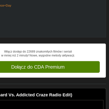
nce+Day
mId=354649
era
Włącz dostęp do 22689 znakomitych filmów i seriali
w mniej niż 2 minuty! Nowe, wygodne metody aktywacji.
ia-Group/181078308601897
Dołącz do CDA Premium
Group - All rights reserved. Only for
ng, sharing and making available is
ard Vs. Addicted Craze Radio Edit)