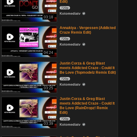
Edit)
720p
Kotomediatv
03:18
Annakiya - Vergessen (Addicted
Craze Remix Edit)
720p
Kotomediatv
04:24
Justin Corza & Greg Blast
meets Addicted Craze - Could It
Be Love (Topmodelz Remix Edit)
720p
Kotomediatv
03:25
Justin Corza & Greg Blast
meets Addicted Craze - Could It
Be Love (RainDropz! Remix
Edit)
720p
03:39
Kotomediatv