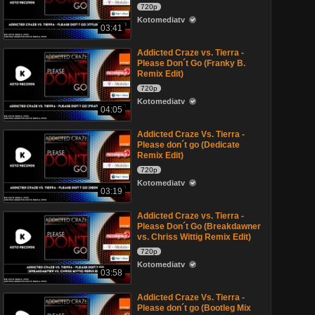
720p
Kotomediatv
03:41
Addicted Craze vs. Tierra -
Please Don´t Go (Franky B.
Remix Edit)
720p
Kotomediatv
04:05
Addicted Craze Vs. Tierra -
Please don´t go (Dedicate
Remix Edit)
720p
Kotomediatv
03:19
Addicted Craze vs. Tierra -
Please Don´t Go (Breakdawner
vs. Chriss Wittig Remix Edit)
720p
Kotomediatv
03:58
Addicted Craze Vs. Tierra -
Please don´t go (Bootleg Mix