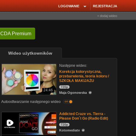
LOGOWANIE
REJESTRACJA
+ dodaj wideo
 CDA Premium
Wideo użytkowników
Następne wideo:
Korekcja kolorystyczna,
przebarwienia, teoria koloru /
SZKOŁA MAKIJAŻU
720p
24:46
Maja Ogonowska
Autoodtwarzanie następnego wideo
on
Addicted Craze vs. Tierra -
Please Don´t Go (Radio Edit)
720p
Kotomediatv