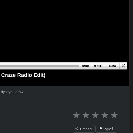
0:00
auto
 Craze Radio Edit)
 dystrybutorów!
Embed
Zgłoś