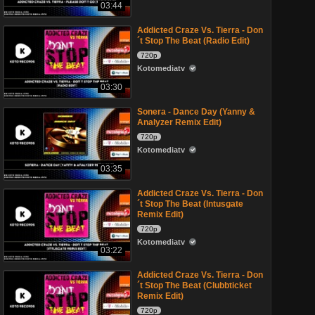
03:44
Addicted Craze Vs. Tierra - Don
´t Stop The Beat (Radio Edit)
720p
Kotomediatv
03:30
Sonera - Dance Day (Yanny &
Analyzer Remix Edit)
720p
Kotomediatv
03:35
Addicted Craze Vs. Tierra - Don
´t Stop The Beat (Intusgate
Remix Edit)
720p
Kotomediatv
03:22
Addicted Craze Vs. Tierra - Don
´t Stop The Beat (Clubbticket
Remix Edit)
720p