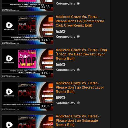
Kotomediatv
03:38
Addicted Craze Vs. Tierra -
Please Don't Go (Commercial
Club Crew Remix Edit)
720p
Kotomediatv
03:49
Addicted Craze Vs. Tierra - Don
´t Stop The Beat (Secret Layor
Remix Edit)
720p
Kotomediatv
03:40
Addicted Craze Vs. Tierra -
Please don´t go (Secret Layor
Remix Edit)
720p
Kotomediatv
03:34
Addicted Craze Vs. Tierra -
Please don´t go (Intusgate
Remix Edit)