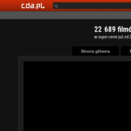
2
2
6
8
9
film
w super cenie już od 2
Strona główna