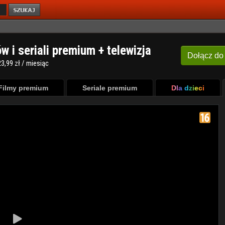
ów i seriali premium + telewizja
Dołącz
do
3,99 zł / miesiąc
Filmy premium
Seriale premium
Dla dzieci