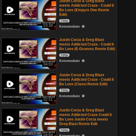
Justin Corza & Greg Blast
meets Addicted Craze - Could It
Be Love (Empyre One Remix
Edit)
720p
03:39
Kotomediatv
Justin Corza & Greg Blast
meets Addicted Craze - Could It
Be Love (E-Grooves Remix Edit)
720p
Kotomediatv
04:03
Justin Corza & Greg Blast
meets Addicted Craze - Could It
Be Love (Classi Remix Edit)
720p
Kotomediatv
02:51
Justin Corza & Greg Blast
meets Addicted Craze Could It
Be Love Justin Corza meets
Greg Blast Remix Edit
720p
04:04
Kotomediatv