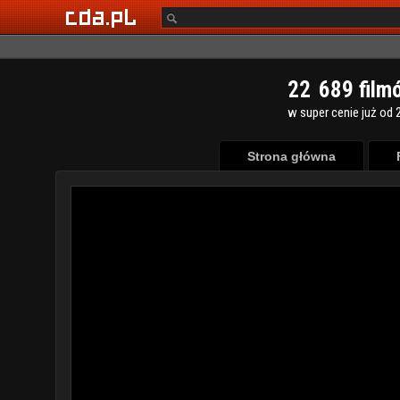
2
2
6
8
9
film
w super cenie już od 2
Strona główna