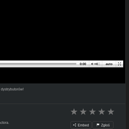
0:00
auto
 dystrybutorów!
ctora.
Embed
Zgłoś