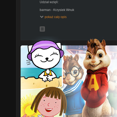
Udział wzięli:
barman - Krzysiek Wnuk
dziewczyna - Kaja Sosnowska
pokaż cały opis
ratownicy - Cesare Candido, Hubert Gnojek
wieprzki - Paweł Bergel, Andrzej Pudlik, Sebastian St
"Majster" Sarapata
ludzie w barze - Marta Belc, Joanna Mosur, Wanda Sar
Gryglak, Małgorzata Kujawa, Łukasz Łachman, Joanna 
Zasempa, Małgorzata Mistat, Ryszard Dańda, Tomasz 
Waszkiewicz.
scenariusz i reżyseria - Marcin Litewka
zdjęcia - Łukasz Majewski
scenografia - Piotrek "Jasiu" Przeniesławski
światło - Przemek Sosnowski
charakteryzacja - Paulina Brzostowska, Renata Dąbek,
montaż i efekty specjalne - Marcin Litewka
tracking i modelowanie 3D - Marcin Malewski
korekcja barwna - Tomek "Pozzie" Poznański
postprodukcja dźwięku - Paweł Kurasiewicz
rekwizyty - Marcin Litewska
zdjęcia z planu - Anna Pietrzyk, Ela Kuklińska
dokumentacja filmowa - Michał Grzywacz
sprzęt oświetleniowy - GAFFERS s.j., Paweł Pałczyńsk
obsługa planu - DAUL, Jacek Jastrzębski
wóz charakteryzatorski - ABOUT IMAGE, Bartek Seidel
lokacja - Klub Fabryka, Kraków, ul. Zabłocie 23