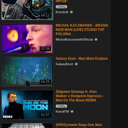
wersja*
1080p
Kondzik
04:12
MICHAŁ KACZMAREK - BRAND
NEW MAN (LIVE) STUDIO TVP
POLONIA
MichalKaczmarekOfficial
02:08
Galaxy Dust - Man Must Explore
GalaxyDust
04:25
Zbigniew Stonoga ft. Alan
Walker x Benjamin Ingrosso -
Man On The Moon REMIX
1080p
KanałTM
01:57
SPR/Synowie Rapu One Man