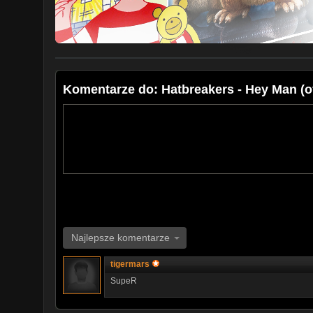
specjalne podziękowania dla osób, które pomagały w 
Jarosław Potasz, Renata Słoń, Bartek Schejbal, Grzes
Jastrzębski, Bartek Seidel, Ania Abłamowicz, Piotr Kor
Producent
Marcin Litewka
editor.com.pl
Komentarze do: Hatbreakers - Hey Man (off
Najlepsze komentarze
tigermars
SupeR