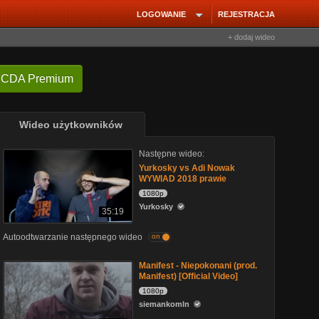
LOGOWANIE
REJESTRACJA
+ dodaj wideo
 CDA Premium
Wideo użytkowników
Następne wideo:
Yurkosky vs Adi Nowak
WYWIAD 2018 prawie
1080p
Yurkosky
35:19
Autoodtwarzanie następnego wideo
on
Manifest - Niepokonani (prod.
Manifest) [Official Video]
1080p
siemankomln