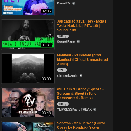
KanałTM
02:36
Jak zagrać #151: Hey - Moja i
Twoja Nadzieja | PTA: 1/6 |
SoundFarm
1080p
SoundFarm
01:31
Manifest - Pamiętam (prod.
Manifest) [Official Unmastered
Audio]
720p
siemankomln
03:09
will. i. am & Britney Spears -
Scream & Shout (YTone
Remastered - Remix)
1080p
YMPRESSIVandTREAX
03:48
Sabaton - Man Of War (Guitar
Cover by Kondzik) *nowa