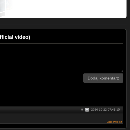
powstaniu teledysku:
iek Popczyk, Paweł Pałczyński, Jacek
alewski.
icial video)
Dodaj komentarz
0
2020-10-22 07:41:15
Odpowiedz