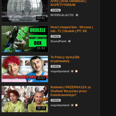
Army | prod. GlonBeatz |
RAPETYTORIUM
1080p
INTERGALACTIC
03:41
Heart-shaped box - Nirvana |
odc. 71 | Ukulele | PT: 3/6
1080p
SoundFarm
01:41
To Polacy wymyślili
kryptowaluty
1080p
vogulepoland
20:07
Rodowicz PRZEPRASZA za
Shallow! Wszystko przez
Kwiatkowskiego?
1080p
vogulepoland
36:28