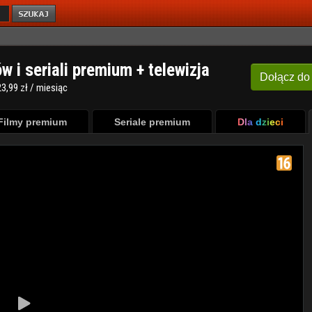
ów i seriali premium + telewizja
Dołącz
do
3,99 zł / miesiąc
Filmy premium
Seriale premium
Dla dzieci