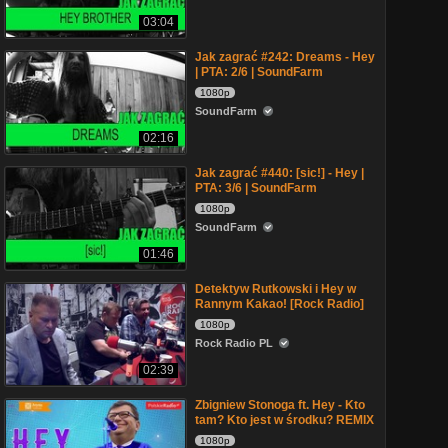
03:04
Jak zagrać #242: Dreams - Hey
| PTA: 2/6 | SoundFarm
1080p
SoundFarm
02:16
Jak zagrać #440: [sic!] - Hey |
PTA: 3/6 | SoundFarm
1080p
SoundFarm
01:46
Detektyw Rutkowski i Hey w
Rannym Kakao! [Rock Radio]
1080p
Rock Radio PL
02:39
Zbigniew Stonoga ft. Hey - Kto
tam? Kto jest w środku? REMIX
1080p