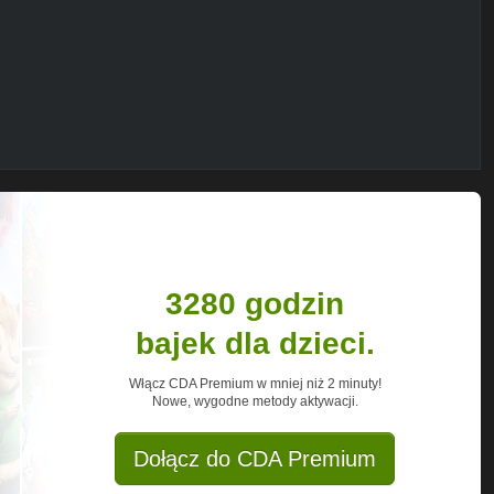
eć, Michał "Mamut" Sarapata, Mateusz
apata, Natalia Mostowik, Krzysztof
Stanek, Mariusz Ścisłowski, Sylwia
Wójcik, Jakub Grzybowski, Konrad
 Basia Kras, Kinia Litewka
3280 godzin
bajek dla dzieci.
Włącz CDA Premium w mniej niż 2 minuty!
Nowe, wygodne metody aktywacji.
i
Dołącz do CDA Premium