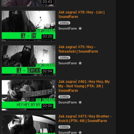
03:43
Jak zagrać #78: Hey - List |
SoundFarm
1080p
SoundFarm
03:20
Jak zagrać #75: Hey -
Teksański | SoundFarm
1080p
SoundFarm
02:04
Jak zagrać #461: Hey Hey, My
My - Neil Young | PTA: 3/6 |
SoundFarm
1080p
SoundFarm
02:00
Jak zagrać #473: Hey Brother -
Avicii | PTA: 4/6 | SoundFarm
1080p
SoundFarm