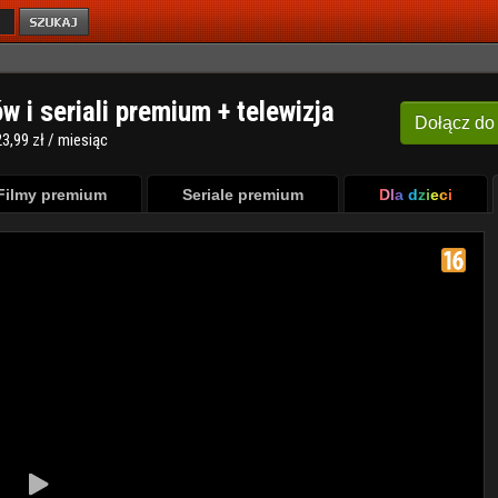
ów i seriali premium + telewizja
Dołącz
do
3,99 zł / miesiąc
Filmy premium
Seriale premium
Dla dzieci