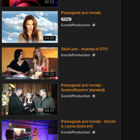
02:21
Pomaganie jest trendy
720p
GorzkiProduction
04:00
SkarLans - making of (iTV)
GorzkiProduction
06:20
Pomaganie jest trendy -
GrooveBusterz (wywiad)
GorzkiProduction
04:37
Pomaganie jest trendy - Gorzki
& Layna (koncert)
GorzkiProduction