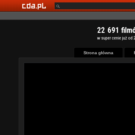
2
2
6
9
1
film
w super cenie już od 2
Strona główna