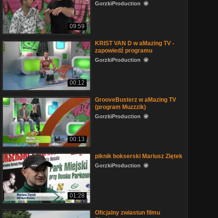
GorzkiProduction
09:59
KRIST VAN D w aMazing TV -
zapowiedź programu
GorzkiProduction
00:12
GrooveBusterz w aMazing TV
(program Muzzzik)
GorzkiProduction
00:13
piknik bokserski Mariusz Ziętek
GorzkiProduction
01:28
Oficjalny zwiastun filmu