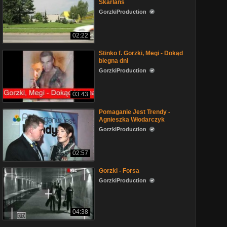
Skarlans
GorzkiProduction
02:22
Stinko f. Gorzki, Megi - Dokąd
biegna dni
GorzkiProduction
03:43
Pomaganie Jest Trendy -
Agnieszka Włodarczyk
GorzkiProduction
02:57
Gorzki - Forsa
GorzkiProduction
04:38