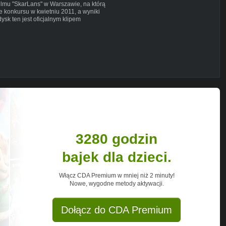
ilmu "SkarLans" w Warszawie, na którą
e konkursu w kwietniu 2011, a wyniki
dysk ten jest oficjalnym klipem
Bilski & Krzysztof Gorzkiewicz.
 Przytulska, Bartek Padyasek
ski & Michał Czajka ; produkcja: Łukasz
.com
) i Layne
3280 godzin
bajek dla dzieci.
Włącz CDA Premium w mniej niż 2 minuty!
Nowe, wygodne metody aktywacji.
Dołącz do CDA Premium