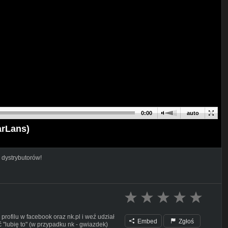
0:00
auto
arLans)
 dystrybutorów!
filu w facebook oraz nk.pl i weź udział
Embed
Zgłoś
 "lubię to" (w przypadku nk - gwiazdek)