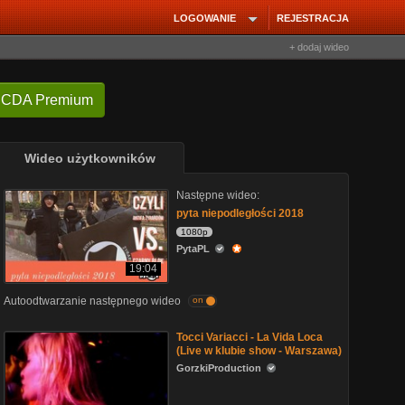
LOGOWANIE
REJESTRACJA
+ dodaj wideo
 CDA Premium
Wideo użytkowników
Następne wideo:
pyta niepodległości 2018
1080p
PytaPL
19:04
Autoodtwarzanie następnego wideo
on
Tocci Variacci - La Vida Loca
(Live w klubie show - Warszawa)
GorzkiProduction