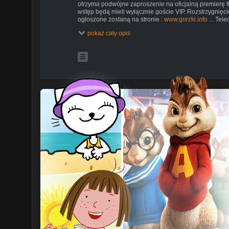
otrzyma podwójne zaproszenie na oficjalną premierę f
wstęp będą mieli wyłącznie goście VIP. Rozstrzygnięci
ogłoszone zostaną na stronie :
www.gorzki.info
... Tele
promującym komedię "SkarLans" produkcji duetu Paweł 
pokaż cały opis
Artysta: Tocci Variacci & D-Bomb
Tytuł utworu: Bóg Lansu
Tekst: Krzysztof Gorzkiewicz, Mariusz Bereziak, Edyta
Muzyka: Maciej Sierakowski (Camey)
teledysk: Nasty Bicz (scenariusz i reżyseria: Paweł Bil
Urban, Konrad Kopycki)
TOCCI VARIACCI to grupa tworzona przez Gorzkiego
(
www.gorzki.info
), GrooveBusterz (
www.groovebusterz