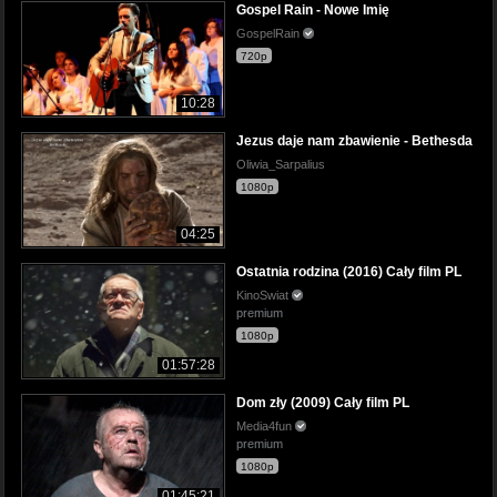
Gospel Rain - Nowe Imię
GospelRain
720p
10:28
Jezus daje nam zbawienie - Bethesda
Oliwia_Sarpalius
1080p
04:25
Ostatnia rodzina (2016) Cały film PL
KinoSwiat
premium
1080p
01:57:28
Dom zły (2009) Cały film PL
Media4fun
premium
1080p
01:45:21