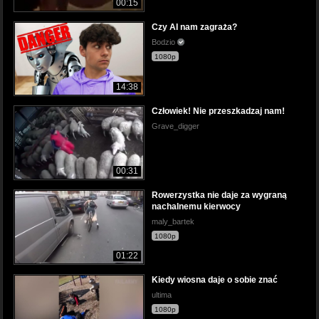
00:15
Czy AI nam zagraża?
Bodzio
1080p
14:38
Człowiek! Nie przeszkadzaj nam!
Grave_digger
00:31
Rowerzystka nie daje za wygraną
nachalnemu kierwocy
maly_bartek
1080p
01:22
Kiedy wiosna daje o sobie znać
ultima
1080p