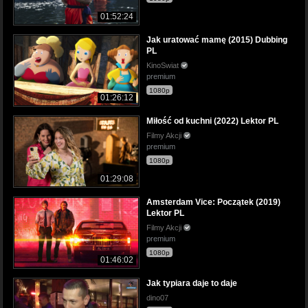
01:52:24
Jak uratować mamę (2015) Dubbing
PL
KinoSwiat
premium
1080p
01:26:12
Miłość od kuchni (2022) Lektor PL
Filmy Akcji
premium
1080p
01:29:08
Amsterdam Vice: Początek (2019)
Lektor PL
Filmy Akcji
premium
1080p
01:46:02
Jak typiara daje to daje
dino07