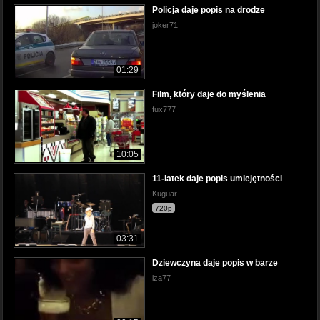
Policja daje popis na drodze
joker71
01:29
Film, który daje do myślenia
fux777
10:05
11-latek daje popis umiejętności
Kuguar
720p
03:31
Dziewczyna daje popis w barze
iza77