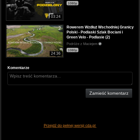
1080p
03:24
Rowerem Wzdłuż Wschodniej Granicy
Polski - Podlaski Szlak Bociani i
Green Velo - Podlasie (2)
Podróże z Maciejem
1080p
24:36
Komentarze
Zamieść komentarz
Przejdź do pełnej wersji cda.pl