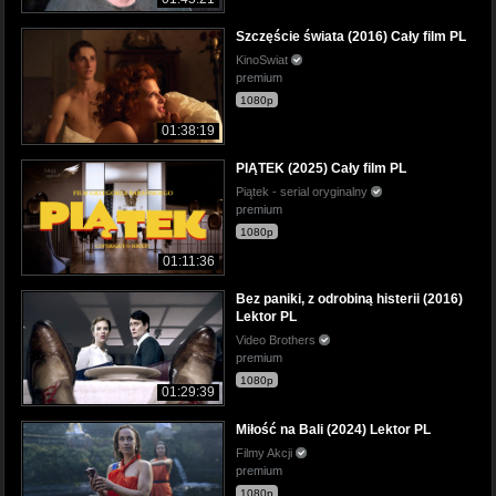
Szczęście świata (2016) Cały film PL
KinoSwiat
premium
1080p
01:38:19
PIĄTEK (2025) Cały film PL
Piątek - serial oryginalny
premium
1080p
01:11:36
Bez paniki, z odrobiną histerii (2016)
Lektor PL
Video Brothers
premium
1080p
01:29:39
Miłość na Bali (2024) Lektor PL
Filmy Akcji
premium
1080p