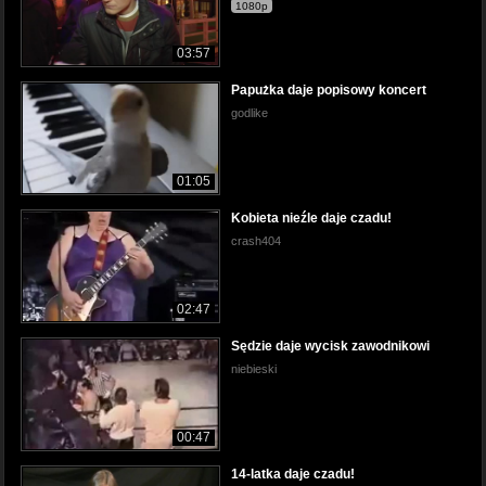
1080p
03:57
Papużka daje popisowy koncert
godlike
01:05
Kobieta nieźle daje czadu!
crash404
02:47
Sędzie daje wycisk zawodnikowi
niebieski
00:47
14-latka daje czadu!