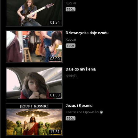
Kuguar
720p
01:34
Dziewczynka daje czadu
Kuguar
480p
03:00
Daje do myślenia
peblo11
01:33
Jezus i Kosmici
Kosmiczne Opowieści
720p
17:51