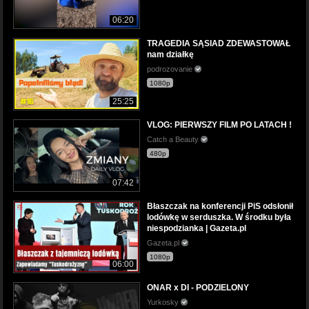
06:20
TRAGEDIA SĄSIAD ZDEWASTOWAŁ
nam działkę
podrozovanie
1080p
25:25
VLOG: PIERWSZY FILM PO LATACH !
Catch a Beauty
480p
07:42
Błaszczak na konferencji PiS odsłonił
lodówkę w serduszka. W środku była
niespodzianka | Gazeta.pl
Gazeta.pl
1080p
06:00
ONAR x DI - PODZIELONY
Yurkosky