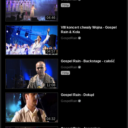
720p
04:46
VIII koncert chwały Wojna - Gospel
Rain & Kola
GospelRain
04:57
Gospel Rain - Backstage - całość
GospelRain
720p
12:08
Gospel Rain - Dokąd
GospelRain
04:32