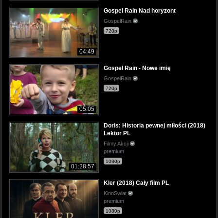
Gospel Rain Nad horyzont
GospelRain
720p
04:49
Gospel Rain - Nowe imię
GospelRain
720p
05:05
Doris: Historia pewnej miłości (2018)
Lektor PL
Filmy Akcji
premium
1080p
01:28:57
Kler (2018) Cały film PL
KinoSwiat
premium
1080p