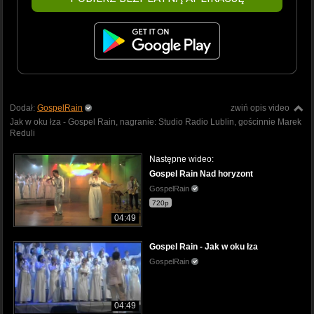
Dodał:
GospelRain
zwiń opis video
Jak w oku łza - Gospel Rain, nagranie: Studio Radio Lublin, gościnnie Marek
Reduli
Następne wideo:
Gospel Rain Nad horyzont
GospelRain
720p
04:49
Gospel Rain - Jak w oku łza
GospelRain
04:49