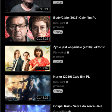
1080p
01:45:21
Body/Ciało (2015) Cały film PL
KinoSwiat
premium
1080p
01:28:36
Życie jest wspaniałe (2018) Lektor PL
Filmy Akcji
premium
1080p
01:37:09
Kurier (2019) Cały film PL
KinoSwiat
premium
1080p
01:48:37
Gospel Rain - Serce do serca - live
GospelRain