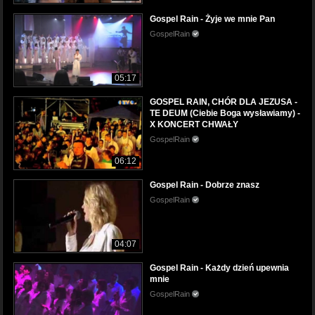
Gospel Rain - Żyje we mnie Pan
GospelRain
05:17
GOSPEL RAIN, CHÓR DLA JEZUSA -
TE DEUM (Ciebie Boga wysławiamy) -
X KONCERT CHWAŁY
GospelRain
06:12
Gospel Rain - Dobrze znasz
GospelRain
04:07
Gospel Rain - Każdy dzień upewnia
mnie
GospelRain