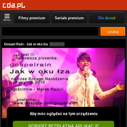
Filmy premium
Seriale premium
Dla dzieci
MENU
szukaj
Gospel Rain - Jak w oku łza
00:04:46
Aby móc oglądać na tym urządzeniu
POBIERZ BEZPŁATNĄ APLIKACJĘ