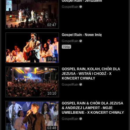
Gospel Rain - Jeruzalem
GospelRain
02:47
Gospel Rain - Nowe Imię
GospelRain
720p
10:28
GOSPEL RAIN, KOLAH, CHÓR DLA
JEZUSA - WSTAŃ I CHODŹ - X
KONCERT CHWAŁY
GospelRain
10:10
GOSPEL RAIN & CHÓR DLA JEZUSA
& ANDRZEJ LAMPERT - MOJE
UWIELBIENIE - X KONCERT CHWAŁY
GospelRain
03:48