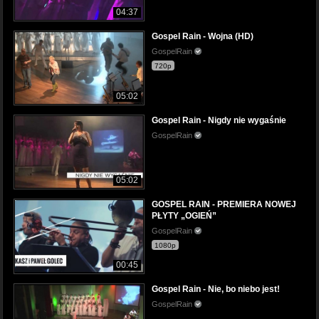
04:37
Gospel Rain - Wojna (HD)
GospelRain
720p
05:02
Gospel Rain - Nigdy nie wygaśnie
GospelRain
05:02
GOSPEL RAIN - PREMIERA NOWEJ
PŁYTY „OGIEŃ”
GospelRain
1080p
00:45
Gospel Rain - Nie, bo niebo jest!
GospelRain