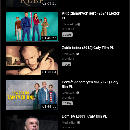
02:09:25
Klub złamanych serc (2024) Lektor
PL
Filmy Akcji
premium
1080p
01:40:52
Zabić bobra (2012) Cały Film PL
KinoSwiat
premium
720p
01:38:04
Powrót do tamtych dni (2021) Cały
film PL
KinoSwiat
premium
1080p
01:44:55
Dom zły (2009) Cały film PL
Media4fun
premium