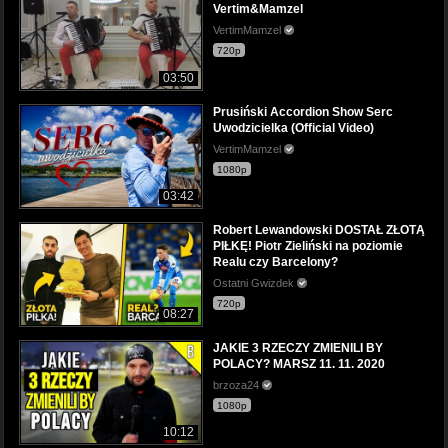
Vertim&Mamzel
VertimMamzel
720p
03:50
Prusiński Accordion Show Serc
Uwodzicielka (Official Video)
VertimMamzel
1080p
03:42
Robert Lewandowski DOSTAŁ ZŁOTĄ
PIŁKĘ! Piotr Zieliński na poziomie
Realu czy Barcelony?
Ostatni Gwizdek
720p
08:27
JAKIE 3 RZECZY ZMIENILI BY
POLACY? MARSZ 11. 11. 2020
brzoza24
1080p
10:12