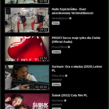
02:46
Hallo Szpicbródka - Duet
akordeonowy Vertim&Mamzel
VertimMamzel
720p
04:02
PROXY-Serce moje tylko dla Ciebie
(Official Audio)
ProxyOfficial
1080p
03:52
Surinam: Gra o władzę (2020) Lektor
PL
Filmy Akcji
premium
1080p
01:32:01
Śubuk (2022) Cały film PL
KinoSwiat
premium