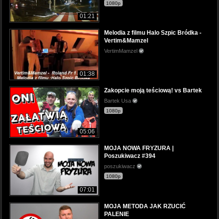
1080p
01:21
Melodia z filmu Halo Szpic Bródka -
Vertim&Mamzel
VertimMamzel
01:38
Zakopcie moją teściową! vs Bartek
Bartek Usa
1080p
05:06
MOJA NOWA FRYZURA |
Poszukiwacz #394
poszukiwacz
1080p
07:01
MOJA METODA JAK RZUCIĆ
PALENIE