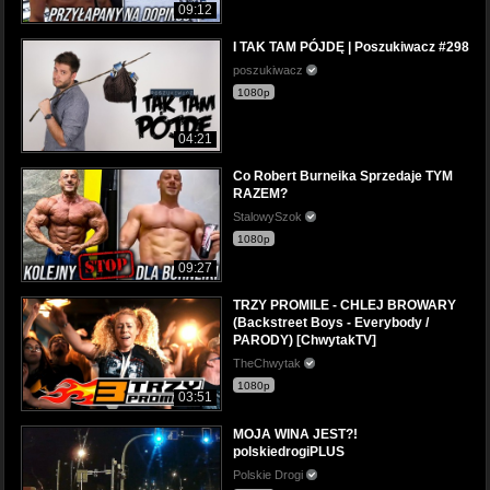
09:12
I TAK TAM PÓJDĘ | Poszukiwacz #298
poszukiwacz
1080p
04:21
Co Robert Burneika Sprzedaje TYM
RAZEM?
StalowySzok
1080p
09:27
TRZY PROMILE - CHLEJ BROWARY
(Backstreet Boys - Everybody /
PARODY) [ChwytakTV]
TheChwytak
1080p
03:51
MOJA WINA JEST?!
polskiedrogiPLUS
Polskie Drogi