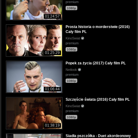
premium
1080p
01:24:57
Prosta historia o morderstwie (2016)
Cały film PL
KinoSwiat
premium
1080p
01:25:29
Popek za życia (2017) Cały film PL
Netlook
premium
1080p
01:06:44
Szczęście świata (2016) Cały film PL
KinoSwiat
premium
1080p
01:38:19
Siadła pszczółka - Duet akordeonowy