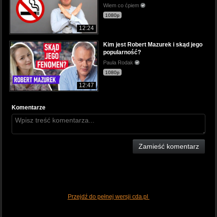
Wiem co ćpiem
1080p
12:24
Kim jest Robert Mazurek i skąd jego
popularność?
Paula Rodak
1080p
12:47
Komentarze
Zamieść komentarz
Przejdź do pełnej wersji cda.pl