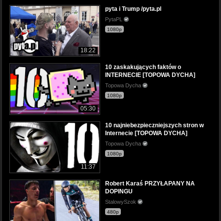
pyta i Trump /pyta.pl
PytaPL
1080p
18:22
10 zaskakujących faktów o
INTERNECIE [TOPOWA DYCHA]
Topowa Dycha
1080p
05:30
10 najniebezpieczniejszych stron w
Internecie [TOPOWA DYCHA]
Topowa Dycha
1080p
11:37
Robert Karaś PRZYŁAPANY NA
DOPINGU
StalowySzok
480p