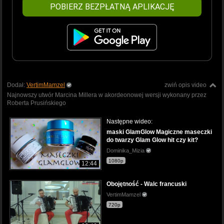
POBIERZ BEZPŁATNĄ APLIKACJĘ
Dodał:
VertimMamzel
zwiń opis video
Najnowszy utwór Marcina Millera w akordeonowej wersji wykonany przez
Roberta Prusińskiego
Następne wideo:
maski GlamGlow Magiczne maseczki
do twarzy Glam Glow hit czy kit?
Dominika_Mizia
1080p
12:44
Obojętność - Walc francuski
VertimMamzel
720p