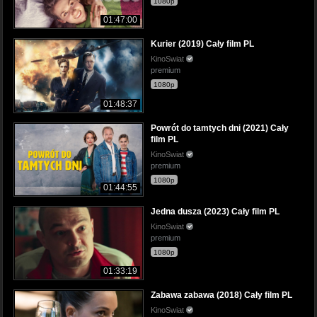
1080p
01:47:00
Kurier (2019) Cały film PL
KinoSwiat
premium
1080p
01:48:37
Powrót do tamtych dni (2021) Cały
film PL
KinoSwiat
premium
1080p
01:44:55
Jedna dusza (2023) Cały film PL
KinoSwiat
premium
1080p
01:33:19
Zabawa zabawa (2018) Cały film PL
KinoSwiat