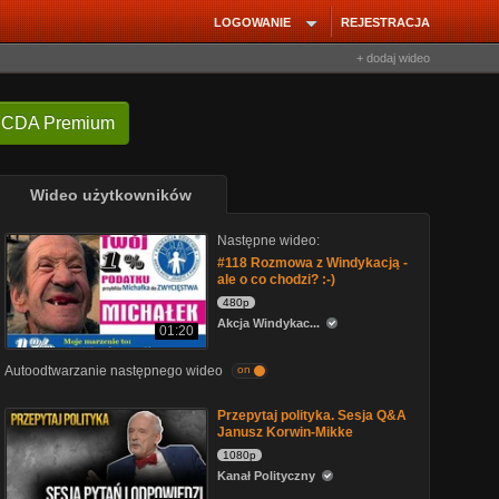
LOGOWANIE
REJESTRACJA
+ dodaj wideo
 CDA Premium
Wideo użytkowników
Następne wideo:
#118 Rozmowa z Windykacją -
ale o co chodzi? :-)
480p
Akcja Windykac...
01:20
Autoodtwarzanie następnego wideo
on
Przepytaj polityka. Sesja Q&A
Janusz Korwin-Mikke
1080p
Kanał Polityczny