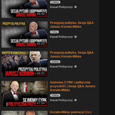
1080p
Kanał Polityczny
49:48
Przepytaj polityka. Sesja Q&A
Janusz Korwin-Mikke
720p
Kanał Polityczny
46:09
Przepytaj polityka. Sesja Q&A
Janusz Korwin-Mikke
1080p
Kanał Polityczny
49:25
Sejmowy CYRK i polityczna
przyszłość | Sesja Q&A Janusz
Korwin-Mikke
1080p
Kanał Polityczny
47:54
Korwin-Mikke powraca! Co z