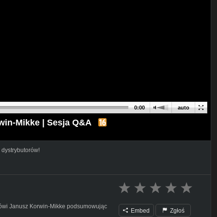
0:00
auto
in-Mikke | Sesja Q&A
 dystrybutorów!
 mówi Janusz Korwin-Mikke podsumowując
Embed
Zgłoś