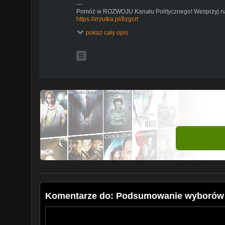
---
Pomóż w ROZWOJU Kanału Politycznego! Wesprzyj na
https://zrzutka.pl/8zgcrt
---
pokaż cały opis
#wybory2023 #polityka
---
Kanał Polityczny - to kanał na Youtube w którym prez
geopolityki, wojskowości, strategii politycznej. Na nas
dr Jacka Bartosiaka, gen. Waldemara Skrzypczaka, pł
Budzisza, Jarosława Wolskiego i innych.
Komentarze do: Podsumowanie wyborów 