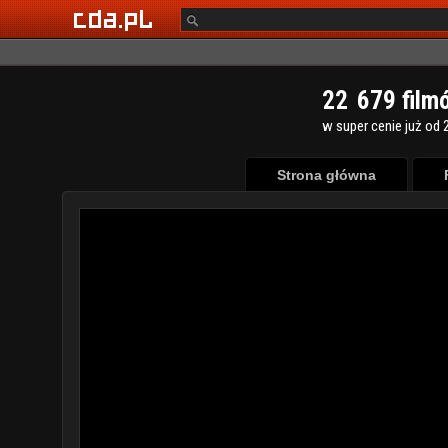
2
2
6
7
9
film
w super cenie już od 2
Strona główna