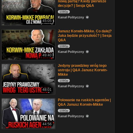
nową partią? Kiedy pierwsze
decyzje? | Sesja Q&A
1080p
Kanał Polityczny
45:05
Janusz Korwin-Mikke. Co dalej?
Jaka będzie przyszłość? | Sesja
Q&A
1080p
Kanał Polityczny
49:40
Jedyny prawdziwy wróg tego
ustroju | Q&A Janusz Korwin-
Mikke
1080p
Kanał Polityczny
48:01
Polowanie na ruskich agentów |
Q&A Janusz Korwin-Mikke
1080p
Kanał Polityczny
44:56