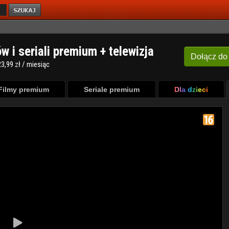
ów i seriali premium + telewizja
Dołącz
do
3,99 zł / miesiąc
Filmy premium
Seriale premium
Dla dzieci