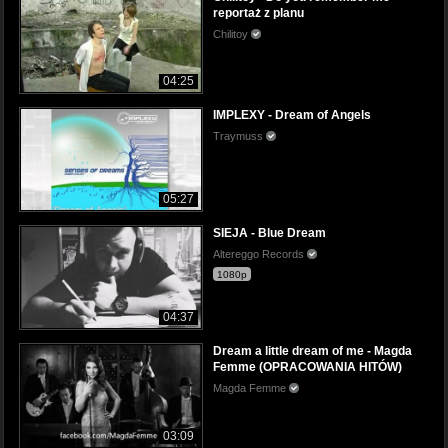
reportaż z planu
Chilitoy
04:25
IMPLEXY - Dream of Angels
Traymuss
05:27
SIEJA - Blue Dream
Altereggo Records
1080p
04:37
Dream a little dream of me - Magda
Femme (OPRACOWANIA HITÓW)
Magda Femme
03:09