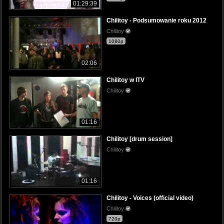
01:29:39
Chilitoy - Podsumowanie roku 2012
Chilitoy
1080p
02:06
Chilitoy w ITV
Chilitoy
01:16
Chilitoy [drum session]
Chilitoy
01:16
Chilitoy - Voices (official video)
Chilitoy
720p