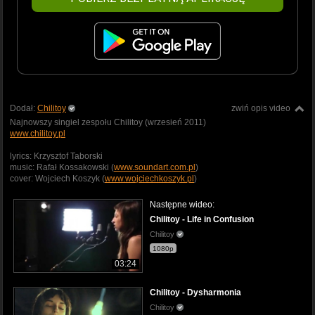
Dodał:
Chilitoy
zwiń opis video
Najnowszy singiel zespołu Chilitoy (wrzesień 2011)
www.chilitoy.pl
lyrics: Krzysztof Taborski
music: Rafał Kossakowski (
www.soundart.com.pl
)
cover: Wojciech Koszyk (
www.wojciechkoszyk.pl
)
Następne wideo:
Chilitoy - Life in Confusion
Chilitoy
1080p
03:24
Chilitoy - Dysharmonia
Chilitoy