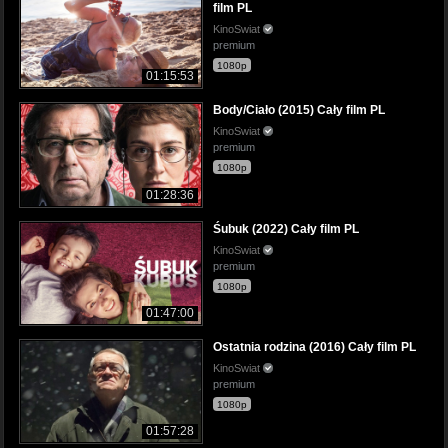
film PL
KinoSwiat
premium
1080p
01:15:53
Body/Ciało (2015) Cały film PL
KinoSwiat
premium
1080p
01:28:36
Śubuk (2022) Cały film PL
KinoSwiat
premium
1080p
01:47:00
Ostatnia rodzina (2016) Cały film PL
KinoSwiat
premium
1080p
01:57:28