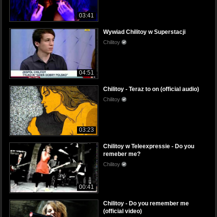
03:41
Wywiad Chilitoy w Superstacji
Chilitoy
04:51
Chilitoy - Teraz to on (official audio)
Chilitoy
03:23
Chilitoy w Teleexpressie - Do you
remeber me?
Chilitoy
00:41
Chilitoy - Do you remember me
(official video)