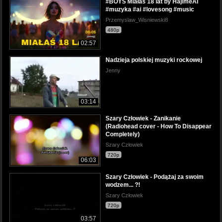
#BOYS Miałaś 18 lat by HajimeAI
#muzyka #ai #lovesong #music
Przemyslaw_Wisniewski8
480p
02:57
Nadzieja polskiej muzyki rockowej
Jenny
03:14
Szary Człowiek - Zanikanie
(Radiohead cover - How To Disappear
Completely)
Szary Człowiek
720p
06:03
Szary Człowiek - Podążaj za swoim
wodzem... ?!
Szary Człowiek
720p
03:57