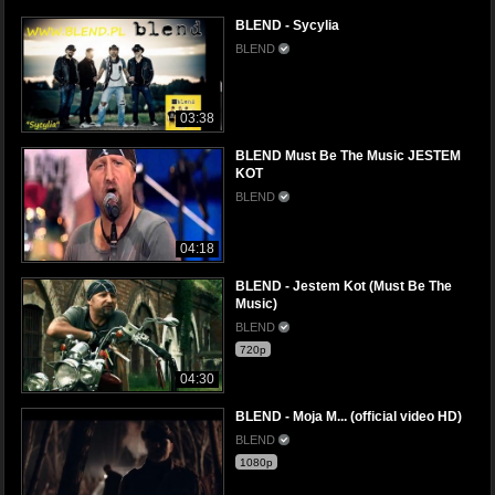
BLEND - Sycylia
BLEND
03:38
BLEND Must Be The Music JESTEM
KOT
BLEND
04:18
BLEND - Jestem Kot (Must Be The
Music)
BLEND
720p
04:30
BLEND - Moja M... (official video HD)
BLEND
1080p