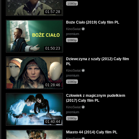
1080p
01:57:28
Boże Ciało (2019) Cały film PL
KinoSwiat
premium
1080p
01:50:23
Dziewczyna z szafy (2012) Cały film
PL
KinoSwiat
premium
1080p
01:28:46
Człowiek z magicznym pudełkiem
(2017) Cały film PL
KinoSwiat
premium
1080p
01:40:44
Miasto 44 (2014) Cały film PL
KinoSwiat