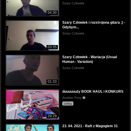
Szary Człowiek
04:30
Szary Człowiek i rozstrojona gitara ;) -
Gdybym...
Szary Człowiek
03:35
Szary Człowiek - Wariacja (Usual
Human - Variation)
Szary Człowiek
01:33
duuuuuuży BOOK HAUL i KONKURS
Another Pony
1080p
28:29
23. 04. 2021 - Raft z Magogiem 31