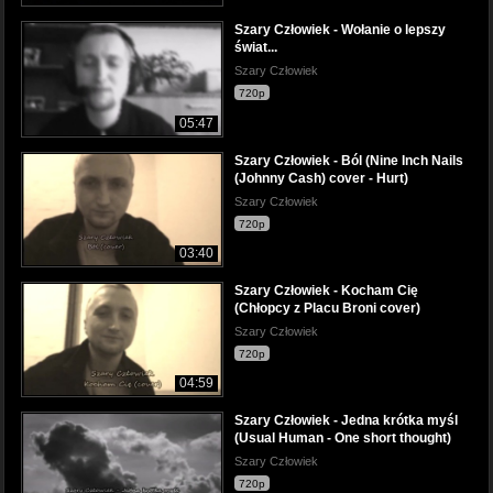
Szary Człowiek - Wołanie o lepszy
świat...
Szary Człowiek
720p
05:47
Szary Człowiek - Ból (Nine Inch Nails
(Johnny Cash) cover - Hurt)
Szary Człowiek
720p
03:40
Szary Człowiek - Kocham Cię
(Chłopcy z Placu Broni cover)
Szary Człowiek
720p
04:59
Szary Człowiek - Jedna krótka myśl
(Usual Human - One short thought)
Szary Człowiek
720p