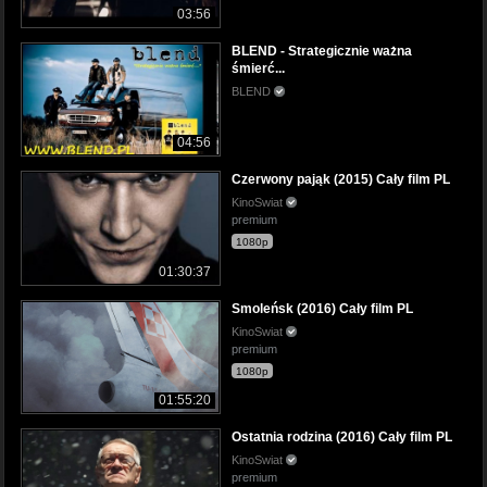
03:56
BLEND - Strategicznie ważna
śmierć...
BLEND
04:56
Czerwony pająk (2015) Cały film PL
KinoSwiat
premium
1080p
01:30:37
Smoleńsk (2016) Cały film PL
KinoSwiat
premium
1080p
01:55:20
Ostatnia rodzina (2016) Cały film PL
KinoSwiat
premium