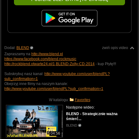
Dodał:
BLEND
zwiń opis video
Zapraszamy na
http://www.blend.pl
https://www.facebook.com/blend.rockmusic
http://rockblend.otwarte24.pl/1,BLEND-Zolty-CD-2014
- kup Płytę!!!
Subskrybuj nasz kanał:
http://www.youtube.com/user/blendPL?
sub_confirmation=1
Obejrzyj inne filmy na naszym kanale:
http://www.youtube.com/user/blendPL?sub_confirmation=1
W katalogu:
Favorites
Następne wideo:
BLEND - Strategicznie ważna
śmierć...
BLEND
04:56