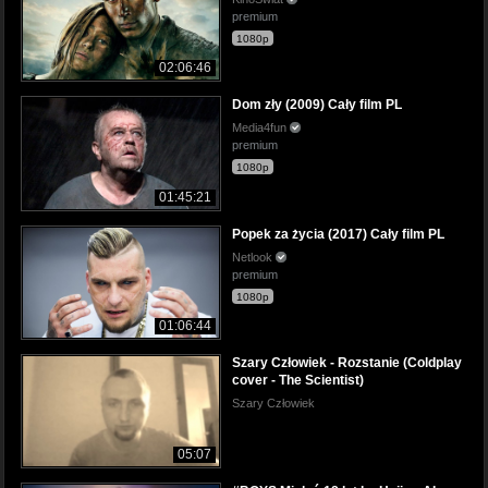
premium
1080p
02:06:46
Dom zły (2009) Cały film PL
Media4fun
premium
1080p
01:45:21
Popek za życia (2017) Cały film PL
Netlook
premium
1080p
01:06:44
Szary Człowiek - Rozstanie (Coldplay
cover - The Scientist)
Szary Człowiek
05:07