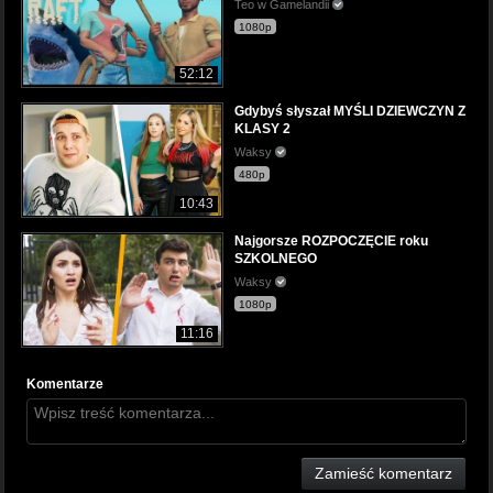
Teo w Gamelandii
1080p
52:12
Gdybyś słyszał MYŚLI DZIEWCZYN Z
KLASY 2
Waksy
480p
10:43
Najgorsze ROZPOCZĘCIE roku
SZKOLNEGO
Waksy
1080p
11:16
Komentarze
Zamieść komentarz