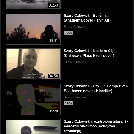
01:53
Szary Człowiek - Byliśmy...
(Anathema cover - Thin Air)
Szary Człowiek
720p
06:01
Szary Człowiek - Kocham Cię
(Chłopcy z Placu Broni cover)
Szary Człowiek
04:58
Szary Człowiek - Czy... ? (Camper Van
Beethoven cover - Klondike)
Szary Człowiek
720p
04:20
Szary Człowiek i rozstrojona gitara ;) -
Peaceful revolution (Pokojowa
rewolucja)