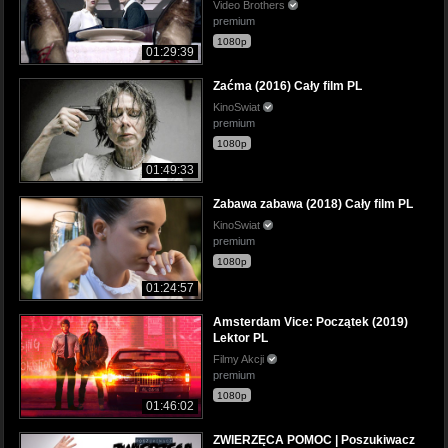
Video Brothers
premium
1080p
01:29:39
Zaćma (2016) Cały film PL
KinoSwiat
premium
1080p
01:49:33
Zabawa zabawa (2018) Cały film PL
KinoSwiat
premium
1080p
01:24:57
Amsterdam Vice: Początek (2019)
Lektor PL
Filmy Akcji
premium
1080p
01:46:02
ZWIERZĘCA POMOC | Poszukiwacz