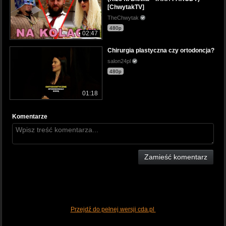
[ChwytakTV]
TheChwytak
480p
02:47
Chirurgia plastyczna czy ortodoncja?
salon24pl
480p
01:18
Komentarze
Zamieść komentarz
Przejdź do pełnej wersji cda.pl