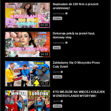
Napisałam do 100 firm o prezent
urodzinowy!
samosiaa
1080p
04:35
Dekoruję pokój na jesień haul,
domowy vlog
samosiaa
480p
14:19
Zakładamy Się O Wszystko Przez
Cały Dzień
Surmi
1080p
15:22
KTO WEJDZIE NA WIĘCEJ KOLEJEK
W ENERGYLANDII WYGRYWA!
Surmi
1080p