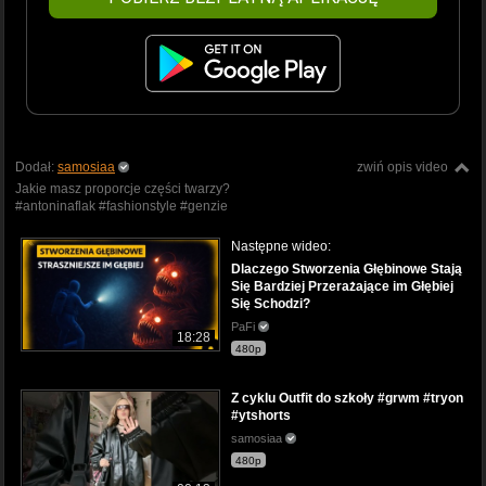
Dodał:
samosiaa
zwiń opis video
Jakie masz proporcje części twarzy?
#antoninaflak #fashionstyle #genzie
Następne wideo:
Dlaczego Stworzenia Głębinowe Stają
Się Bardziej Przerażające im Głębiej
Się Schodzi?
PaFi
18:28
480p
Z cyklu Outfit do szkoły #grwm #tryon
#ytshorts
samosiaa
480p