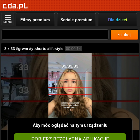
Filmy premium
Seriale premium
Dla dzieci
MENU
szukaj
3 x 33 #grwm #ytshorts #lifestyle
00:00:14
Aby móc oglądać na tym urządzeniu
POBIERZ BEZPŁATNĄ APLIKACJĘ