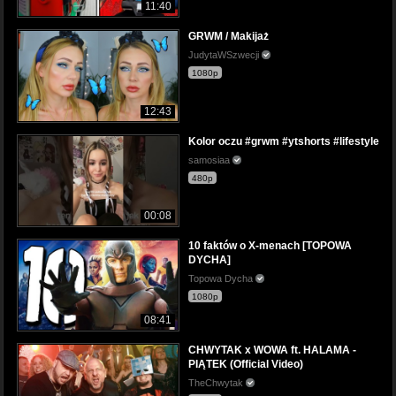
11:40
GRWM / Makijaż
JudytaWSzwecji
1080p
12:43
Kolor oczu #grwm #ytshorts #lifestyle
samosiaa
480p
00:08
10 faktów o X-menach [TOPOWA
DYCHA]
Topowa Dycha
1080p
08:41
CHWYTAK x WOWA ft. HALAMA -
PIĄTEK (Official Video)
TheChwytak