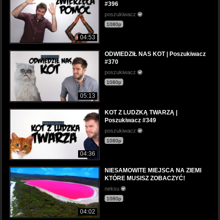
#396
poszukiwacz
1080p
04:53
ODWIEDZIŁ NAS KOT | Poszukiwacz
#370
poszukiwacz
1080p
05:13
KOT Z LUDZKĄ TWARZĄ |
Poszukiwacz #349
poszukiwacz
1080p
04:36
NIESAMOWITE MIEJSCA NA ZIEMI
KTÓRE MUSISZ ZOBACZYĆ!
neksu
1080p
04:02