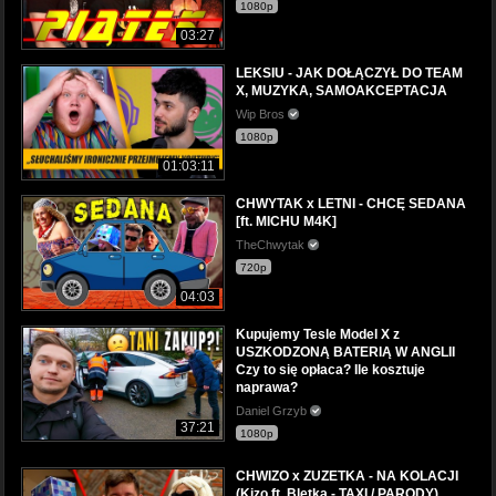
1080p
03:27
LEKSIU - JAK DOŁĄCZYŁ DO TEAM
X, MUZYKA, SAMOAKCEPTACJA
Wip Bros
1080p
01:03:11
CHWYTAK x LETNI - CHCĘ SEDANA
[ft. MICHU M4K]
TheChwytak
720p
04:03
Kupujemy Tesle Model X z
USZKODZONĄ BATERIĄ W ANGLII
Czy to się opłaca? Ile kosztuje
naprawa?
Daniel Grzyb
37:21
1080p
CHWIZO x ZUZETKA - NA KOLACJI
(Kizo ft. Bletka - TAXI / PARODY)