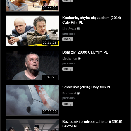
1080p
01:44:03
Kochanie, chyba cię zabiłem (2014)
Cały Film PL
KinoSwiat
premium
1080p
01:27:19
Dom zły (2009) Cały film PL
Media4fun
premium
1080p
01:45:21
Smoleńsk (2016) Cały film PL
KinoSwiat
premium
1080p
01:55:20
Bez paniki, z odrobiną histerii (2016)
Lektor PL