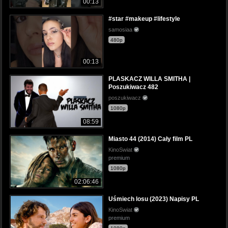
00:13
#star #makeup #lifestyle
samosiaa
480p
00:13
PLASKACZ WILLA SMITHA |
Poszukiwacz 482
poszukiwacz
1080p
08:59
Miasto 44 (2014) Cały film PL
KinoSwiat
premium
1080p
02:06:46
Uśmiech losu (2023) Napisy PL
KinoSwiat
premium