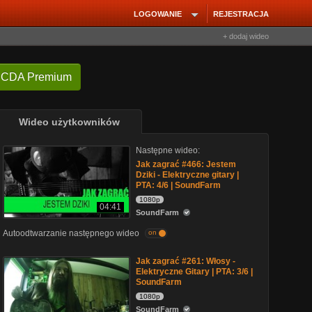
LOGOWANIE
REJESTRACJA
+ dodaj wideo
 CDA Premium
Wideo użytkowników
Następne wideo:
Jak zagrać #466: Jestem
Dziki - Elektryczne gitary |
PTA: 4/6 | SoundFarm
1080p
04:41
SoundFarm
Autoodtwarzanie następnego wideo
on
Jak zagrać #261: Włosy -
Elektryczne Gitary | PTA: 3/6 |
SoundFarm
1080p
SoundFarm