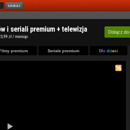
ów i seriali premium + telewizja
Dołącz
do
3,99 zł / miesiąc
Filmy premium
Seriale premium
Dla dzieci