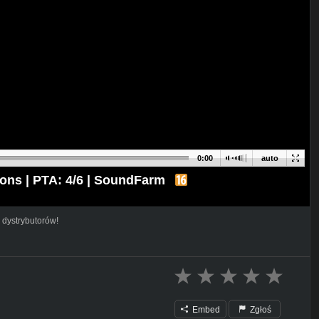
0:00
auto
ons | PTA: 4/6 | SoundFarm
 dystrybutorów!
Embed
Zgłoś