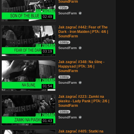
SoundFarm
720p
SoundFarm
02:49
Jak zagrać #442: Fear of The
Dark - Iron Maiden | PTA: 4/6 |
SoundFarm
1080p
SoundFarm
03:19
Jak zagrać #348: Na ślinę -
Happysad | PTA: 3/6 |
SoundFarm
1080p
SoundFarm
01:54
Jak zagrać #223: Zamki na
piasku - Lady Pank | PTA: 2/6 |
SoundFarm
1080p
SoundFarm
01:43
Jak zagrać #405: Statki na