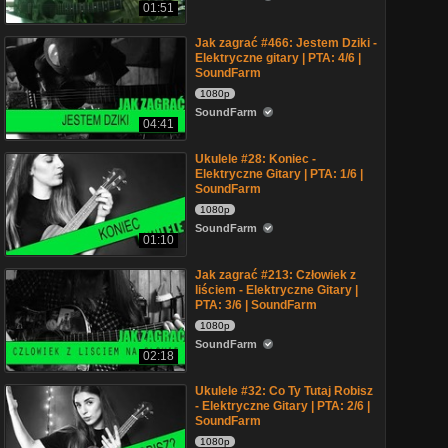
01:51
Jak zagrać #466: Jestem Dziki -
Elektryczne gitary | PTA: 4/6 |
SoundFarm
1080p
SoundFarm
04:41
Ukulele #28: Koniec -
Elektryczne Gitary | PTA: 1/6 |
SoundFarm
1080p
SoundFarm
01:10
Jak zagrać #213: Człowiek z
liściem - Elektryczne Gitary |
PTA: 3/6 | SoundFarm
1080p
SoundFarm
02:18
Ukulele #32: Co Ty Tutaj Robisz
- Elektryczne Gitary | PTA: 2/6 |
SoundFarm
1080p