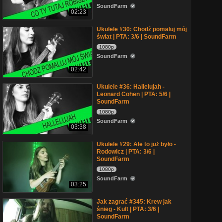
SoundFarm
02:23
Ukulele #30: Chodź pomaluj mój
świat | PTA: 3/6 | SoundFarm
1080p
SoundFarm
02:42
Ukulele #36: Hallelujah -
Leonard Cohen | PTA: 5/6 |
SoundFarm
1080p
SoundFarm
03:38
Ukulele #29: Ale to już było -
Rodowicz | PTA: 3/6 |
SoundFarm
1080p
SoundFarm
03:25
Jak zagrać #345: Krew jak
śnieg - Kult | PTA: 3/6 |
SoundFarm