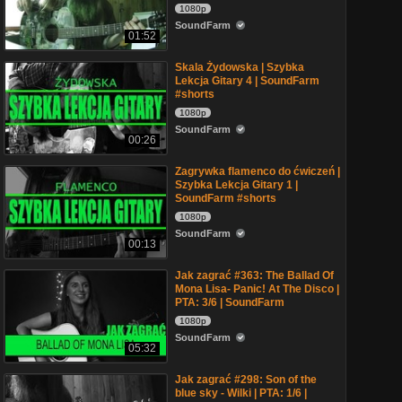
1080p
SoundFarm
01:52
Skala Żydowska | Szybka
Lekcja Gitary 4 | SoundFarm
#shorts
1080p
SoundFarm
00:26
Zagrywka flamenco do ćwiczeń |
Szybka Lekcja Gitary 1 |
SoundFarm #shorts
1080p
SoundFarm
00:13
Jak zagrać #363: The Ballad Of
Mona Lisa- Panic! At The Disco |
PTA: 3/6 | SoundFarm
1080p
SoundFarm
05:32
Jak zagrać #298: Son of the
blue sky - Wilki | PTA: 1/6 |