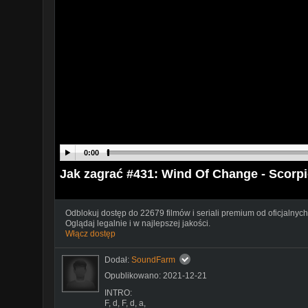
0:00
Jak zagrać #431: Wind Of Change - Scorpi
Odblokuj dostęp do 22679 filmów i seriali premium od oficjalnych
Oglądaj legalnie i w najlepszej jakości.
Włącz dostęp
Dodał:
SoundFarm
Opublikowano: 2021-12-21
INTRO:
F, d, F, d, a,