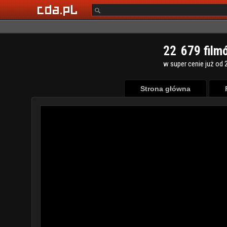
2
2
6
7
9
film
w super cenie już od 2
Strona główna