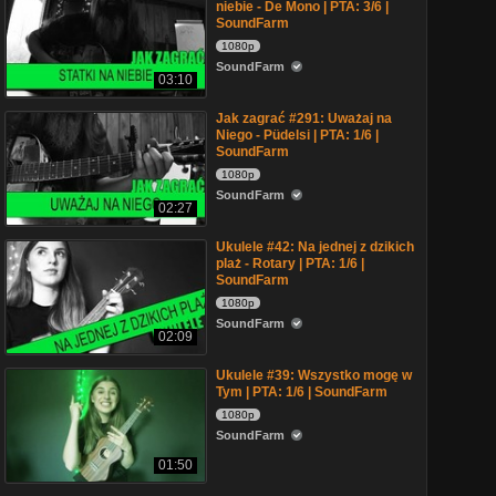
niebie - De Mono | PTA: 3/6 |
SoundFarm
1080p
SoundFarm
03:10
Jak zagrać #291: Uważaj na
Niego - Püdelsi | PTA: 1/6 |
SoundFarm
1080p
SoundFarm
02:27
Ukulele #42: Na jednej z dzikich
plaż - Rotary | PTA: 1/6 |
SoundFarm
1080p
SoundFarm
02:09
Ukulele #39: Wszystko mogę w
Tym | PTA: 1/6 | SoundFarm
1080p
SoundFarm
01:50