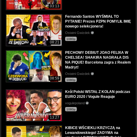
03:13
Fernando Santos WYŚMIAŁ TO
PYTANIE! Prezes PZPN POMYLIŁ IMIĘ
nowego selekcjonera!
Ostatni Gwizdek
1080p
08:21
PECHOWY DEBIUT JOAO FELIXA W
CHELSEA! SHAKIRA NAGRAŁA DIS
NA PIQUE! Barcelona zagra z Realem
Madryt!
Ostatni Gwizdek
08:59
1080p
Król Polski WSTAŁ Z KOLAN podczas
EURO 2020 / Vogule Reaguje
vogulepoland
1080p
13:27
KIBICE WŚCIEKLI KRZYCZĄ na
Lewandowskiego! ZADYMA na