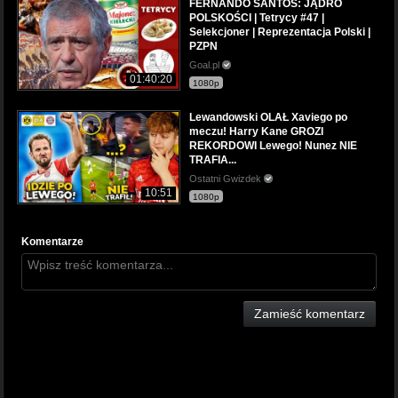
FERNANDO SANTOS: JĄDRO
POLSKOŚCI | Tetrycy #47 |
Selekcjoner | Reprezentacja Polski |
PZPN
Goal.pl
01:40:20
1080p
Lewandowski OLAŁ Xaviego po
meczu! Harry Kane GROZI
REKORDOWI Lewego! Nunez NIE
TRAFIA...
Ostatni Gwizdek
10:51
1080p
Komentarze
Zamieść komentarz