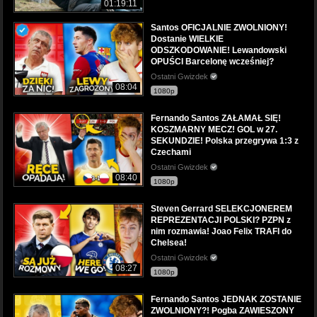
01:19:11
Santos OFICJALNIE ZWOLNIONY!
Dostanie WIELKIE
ODSZKODOWANIE! Lewandowski
OPUŚCI Barcelonę wcześniej?
Ostatni Gwizdek
08:04
1080p
Fernando Santos ZAŁAMAŁ SIĘ!
KOSZMARNY MECZ! GOL w 27.
SEKUNDZIE! Polska przegrywa 1:3 z
Czechami
Ostatni Gwizdek
08:40
1080p
Steven Gerrard SELEKCJONEREM
REPREZENTACJI POLSKI? PZPN z
nim rozmawia! Joao Felix TRAFI do
Chelsea!
Ostatni Gwizdek
08:27
1080p
Fernando Santos JEDNAK ZOSTANIE
ZWOLNIONY?! Pogba ZAWIESZONY