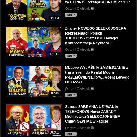
za DOPING! Portugalia GROMI aż 9:0!
Ostatni Gwizdek
1080p
09:04
Znamy NOWEGO SELEKCJONERA
Reprezentacji Polski!
JUBILEUSZOWY GOL Lewego!
Kompromitacja Neymara...
Ostatni Gwizdek
09:11
1080p
Mbappe WYJAŚNIA ZAMIESZANIE z
transferem do Realu! Mocne
PRZEMÓWIENIE Ibry... Agent Lewego
UDERZA!
Ostatni Gwizdek
08:49
1080p
Santos ZABRANIA UŻYWANIA
TELEFONÓW! Nowe ZASADY!
Michniewicz SELEKCJONEREM
Chile? SZPITAL w kadrze!
Ostatni Gwizdek
08:02
1080p