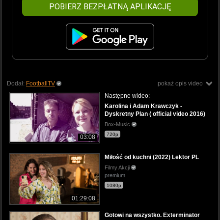
POBIERZ BEZPŁATNĄ APLIKACJĘ
Dodał:
FootballTV
pokaż opis video
Następne wideo:
Karolina i Adam Krawczyk -
Dyskretny Plan ( official video 2016)
Box-Music
720p
03:08
Miłość od kuchni (2022) Lektor PL
Filmy Akcji
premium
1080p
01:29:08
Gotowi na wszystko. Exterminator