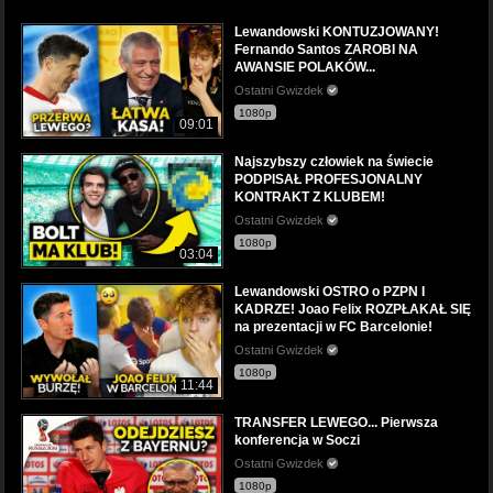
Lewandowski KONTUZJOWANY!
Fernando Santos ZAROBI NA
AWANSIE POLAKÓW...
Ostatni Gwizdek
1080p
09:01
Najszybszy człowiek na świecie
PODPISAŁ PROFESJONALNY
KONTRAKT Z KLUBEM!
Ostatni Gwizdek
1080p
03:04
Lewandowski OSTRO o PZPN I
KADRZE! Joao Felix ROZPŁAKAŁ SIĘ
na prezentacji w FC Barcelonie!
Ostatni Gwizdek
1080p
11:44
TRANSFER LEWEGO... Pierwsza
konferencja w Soczi
Ostatni Gwizdek
1080p