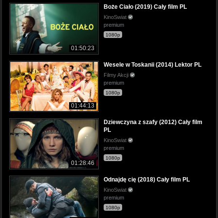
Boże Ciało (2019) Cały film PL
KinoSwiat
premium
1080p
01:50:23
Wesele w Toskanii (2014) Lektor PL
Filmy Akcji
premium
1080p
01:44:13
Dziewczyna z szafy (2012) Cały film
PL
KinoSwiat
premium
1080p
01:28:46
Odnajdę cię (2018) Cały film PL
KinoSwiat
premium
1080p