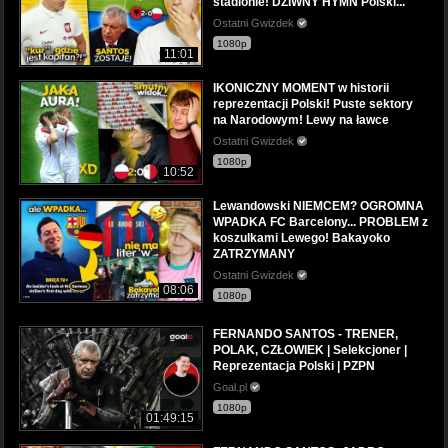
stadionie! DZIWNY HYMN Polski...
Ostatni Gwizdek
1080p
11:01
IKONICZNY MOMENT w historii
reprezentacji Polski! Puste sektory
na Narodowym! Lewy na ławce
Ostatni Gwizdek
1080p
10:52
Lewandowski NIEMCEM? OGROMNA
WPADKA FC Barcelony... PROBLEM z
koszulkami Lewego! Bakayoko
ZATRZYMANY
Ostatni Gwizdek
08:06
1080p
FERNANDO SANTOS - TRENER,
POLAK, CZŁOWIEK | Selekcjoner |
Reprezentacja Polski | PZPN
Goal.pl
1080p
01:49:15