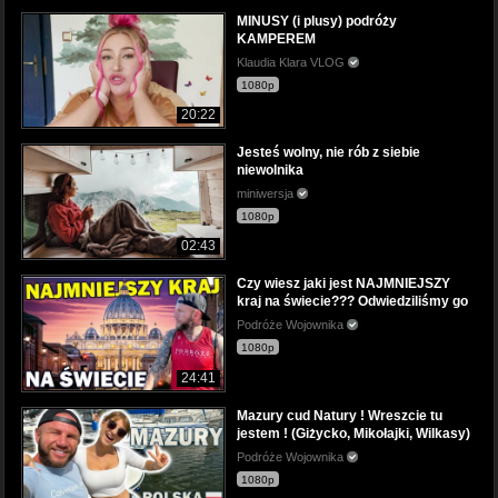
MINUSY (i plusy) podróży
KAMPEREM
Klaudia Klara VLOG
1080p
20:22
Jesteś wolny, nie rób z siebie
niewolnika
miniwersja
1080p
02:43
Czy wiesz jaki jest NAJMNIEJSZY
kraj na świecie??? Odwiedziliśmy go
Podróże Wojownika
1080p
24:41
Mazury cud Natury ! Wreszcie tu
jestem ! (Giżycko, Mikołajki, Wilkasy)
Podróże Wojownika
1080p