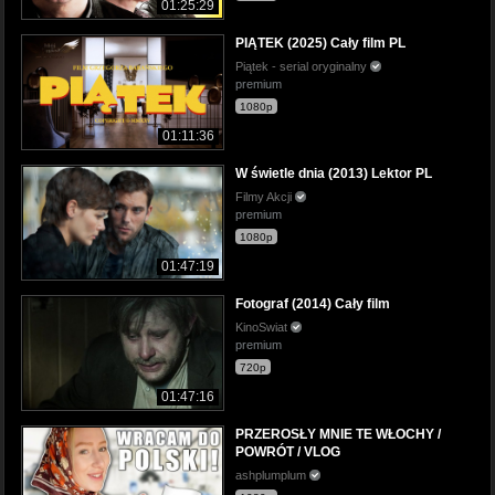
01:25:29
PIĄTEK (2025) Cały film PL
Piątek - serial oryginalny
premium
1080p
01:11:36
W świetle dnia (2013) Lektor PL
Filmy Akcji
premium
1080p
01:47:19
Fotograf (2014) Cały film
KinoSwiat
premium
720p
01:47:16
PRZEROSŁY MNIE TE WŁOCHY /
POWRÓT / VLOG
ashplumplum