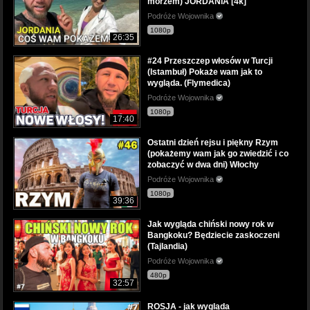
morzem) JORDANIA [4k]
Podróże Wojownika
1080p
26:35
#24 Przeszczep włosów w Turcji
(Istambuł) Pokaże wam jak to
wygląda. (Flymedica)
Podróże Wojownika
1080p
17:40
Ostatni dzień rejsu i piękny Rzym
(pokażemy wam jak go zwiedzić i co
zobaczyć w dwa dni) Włochy
Podróże Wojownika
1080p
39:36
Jak wygląda chiński nowy rok w
Bangkoku? Będziecie zaskoczeni
(Tajlandia)
Podróże Wojownika
480p
32:57
ROSJA - jak wygląda