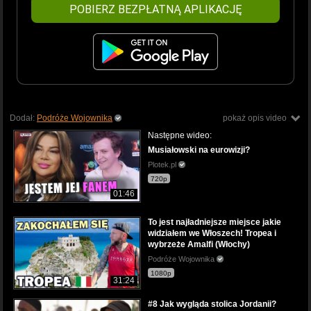
POBIERZ BEZPŁATNĄ APLIKACJĘ
Dodał:
Podróże Wojownika
pokaż opis video
Następne wideo:
Musiałowski na eurowizji?
Plotek.pl
720p
01:46
To jest najładniejsze miejsce jakie
widziałem we Włoszech! Tropea i
wybrzeże Amalfi (Włochy)
Podróże Wojownika
1080p
31:24
#8 Jak wygląda stolica Jordanii?