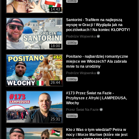
1080p
14:43
Santorini - Trafiłem na najlepszą
wyspę w Gracji ! Wygląda jak na
pocztówkach ! Na koniec KŁOPOTY!
Podróże Wojownika
1080p
18:00
Positano - najbardziej romantyczne
miejsce we Włoszech? Ala zabrała
mnie tu na urodziny
Podróże Wojownika
1080p
26:44
#173 Przez Świat na Fazie -
Przybysze z Afryki | LAMPEDUSA,
Włochy
Przez Świat Na Fazie
1080p
25:31
Kto z Was o tym wiedział? Petra w
nocy i Morze Martwe (które nie jest