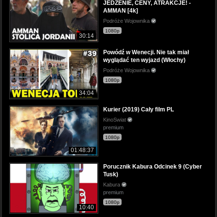
JEDZENIE, CENY, ATRAKCJE! -
AMMAN [4k]
Podróże Wojownika
1080p
30:14
Powódź w Wenecji. Nie tak miał
wyglądać ten wyjazd (Włochy)
Podróże Wojownika
1080p
34:04
Kurier (2019) Cały film PL
KinoSwiat
premium
1080p
01:48:37
Porucznik Kabura Odcinek 9 (Cyber
Tusk)
Kabura
premium
1080p
10:40