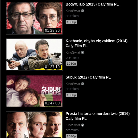
Body/Ciało (2015) Cały film PL
KinoSwiat
premium
1080p
01:28:36
Kochanie, chyba cię zabiłem (2014)
Cały Film PL
KinoSwiat
premium
1080p
01:27:19
Śubuk (2022) Cały film PL
KinoSwiat
premium
1080p
01:47:00
Prosta historia o morderstwie (2016)
Cały film PL
KinoSwiat
premium
1080p