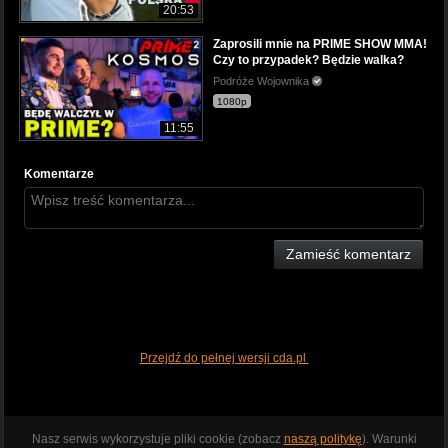
20:53
Zaprosili mnie na PRIME SHOW MMA!
Czy to przypadek? Będzie walka?
Podróże Wojownika
1080p
11:55
Komentarze
Zamieść komentarz
Przejdź do pełnej wersji cda.pl
Nasz serwis wykorzystuje pliki cookie (zobacz
naszą politykę
). Warunki