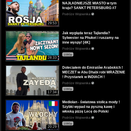
NAJŁADNIEJSZE MIASTO w tym
kraju? SANKT PETERSBURG #7
Podróże Wojownika
29:53
Jak wygląda teraz Tajlandia?
Sylwester na Phuket i ruszamy na
inne wyspy! [4K]
Podróże Wojownika
1080p
28:33
Doleciałem do Emiratów Arabskich !
MECZET w Abu Dhabi robi WRAŻENIE
! Przystanek w INDIACH !
Podróże Wojownika
1080p
17:34
Mediolan - światowa stolica mody !
Szybki wypad na pyszną kawę i
włoską pizzę Lecę do Polski
Podróże Wojownika
1080p
20:29