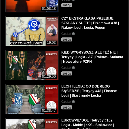
1080p
01:58:18
CZY EKSTRAKLASA PRZEBIJE
SZKLANY SUFIT? | Przemowa #38 |
Raków, Lech, Legia, Pogoń
Goal.pl
1080p
19:03
KIED WYGRYWASZ, ALE TEŻ NIE |
Tetrycy | Legia - AZ | Raków - Atalanta
| Nowe afery PZPN
Goal.pl
1080p
01:29:50
LECH I LEGIA: CO DOBREGO
SĄSIEDZIE | Tetrycy #48 | Finanse
Legii | Start rundy Lecha
Goal.pl
1080p
01:38:47
EUROWPIE*DOL | Tetrycy #102 |
Legia - Molde | ŁKS - Stokowiec |