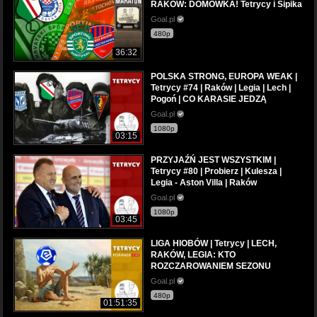
RAKÓW: DOMÓWKA! Tetrycy i Sipika
Goal.pl
480p
36:32
POLSKA STRONG, EUROPA WEAK |
Tetrycy #74 | Raków | Legia | Lech |
Pogoń | CO KARASIE JEDZĄ
Goal.pl
1080p
03:15
PRZYJAŹŃ JEST WSZYSTKIM |
Tetrycy #80 | Probierz | Kulesza |
Legia - Aston Villa | Raków
Goal.pl
1080p
03:45
LIGA HIOBÓW | Tetrycy | LECH,
RAKÓW, LEGIA: KTO
ROZCZAROWANIEM SEZONU
Goal.pl
480p
01:51:35