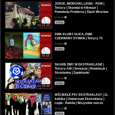
JOSUE, MIODUSKI, LEGIA - PDW |
Tetrycy | Skandal w Alkmaar |
Powołania Probierza | Śląsk Wrocław
Goal.pl
1080p
01:01:20
DWA KLUBY ULICA, DWA
CZERWONY DYWAN | Tetrycy 75
Goal.pl
1080p
05:05
SKARB ZIMY W EKSTRAKLASIE |
Tetrycy #46 | Sensacje | Rewelacje |
Strzelaniny | Zapiekanki
Goal.pl
1080p
01:58:46
WŚCIEKŁE PSY EKSTRAKLASY | 11.
kolejka | Uniwersum Ekstraklasy |
Legia - Raków | Wszystkie mecze
Goal.pl
1080p