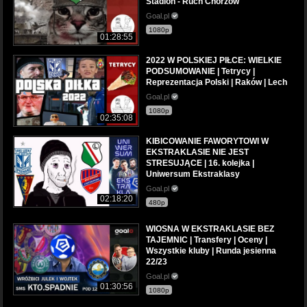
Stadion - Ruch Chorzów
Goal.pl
1080p
01:28:55
2022 W POLSKIEJ PIŁCE: WIELKIE
PODSUMOWANIE | Tetrycy |
Reprezentacja Polski | Raków | Lech
Goal.pl
1080p
02:35:08
KIBICOWANIE FAWORYTOWI W
EKSTRAKLASIE NIE JEST
STRESUJĄCE | 16. kolejka |
Uniwersum Ekstraklasy
Goal.pl
02:18:20
480p
WIOSNA W EKSTRAKLASIE BEZ
TAJEMNIC | Transfery | Oceny |
Wszystkie kluby | Runda jesienna
22/23
Goal.pl
01:30:56
1080p