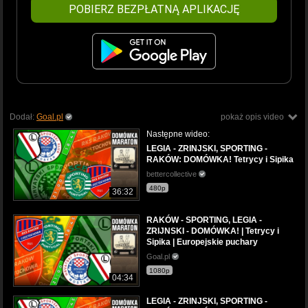
POBIERZ BEZPŁATNĄ APLIKACJĘ
Dodał:
Goal.pl
pokaż opis video
Następne wideo:
LEGIA - ZRINJSKI, SPORTING -
RAKÓW: DOMÓWKA! Tetrycy i Sipika
bettercollective
480p
36:32
RAKÓW - SPORTING, LEGIA -
ZRIJNSKI - DOMÓWKA! | Tetrycy i
Sipika | Europejskie puchary
Goal.pl
1080p
04:34
LEGIA - ZRINJSKI, SPORTING -