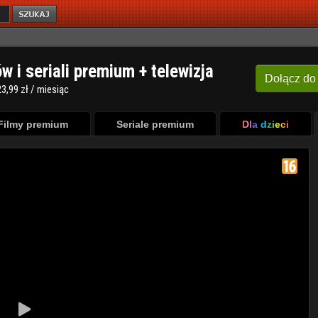
ów i seriali premium + telewizja
Dołącz
do
3,99 zł / miesiąc
Filmy premium
Seriale premium
Dla dzieci