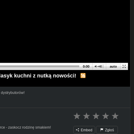
0:00
auto
lasyk kuchni z nutką nowości!
 dystrybutorów!
rce - zaskocz rodzinę smakiem!
Embed
Zgłoś