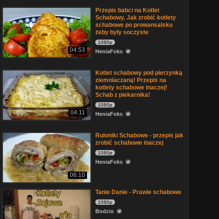
Przepis babci na Kotlet
Schabowy. Jak zrobić kotlety
schabowe po prowansalsku
żeby były soczyste
1080p
04:53
HeniaFoks
Kotlet schabowy pod pierzynką
ziemniaczaną! Przepis na
kotlety schabowe inaczej!
Schab z piekarnika!
1080p
04:11
HeniaFoks
Ruloniki Schabowe - przepis jak
zrobić schabowe inaczej
1080p
HeniaFoks
06:10
Tanie Danie - Prawie schabowe
1080p
Bodzio