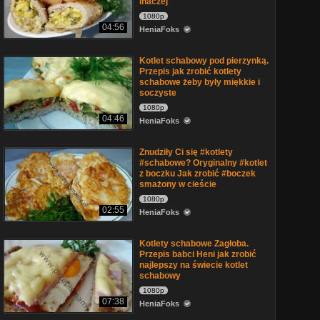
inaczej
1080p
04:56
HeniaFoks
Kotlet schabowy pod pierzynką.
Przepis jak zrobić kotlety
schabowe żeby były miękkie i
soczyste
1080p
04:46
HeniaFoks
Znudziły Ci się #kotlety
#schabowe? Oryginalny #kotlet
z boczku Jak zrobić #boczek
smażony w cieście
1080p
02:55
HeniaFoks
Kotlety schabowe Zagłoba.
Przepis babci Heni jak zrobić
najlepszy na świecie kotlet
schabowy
1080p
07:38
HeniaFoks