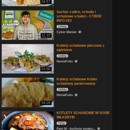
04:57
Suchar o piłce, schody i
schabowe u babci - CYBER
INFO #93
1080p
Cyber Marian
11:10
Kotlety schabowe pieczone z
ogórkiem
1080p
HeniaFoks
03:00
Kotlety schabowe Kotlet
schabowy panierowany
1080p
HeniaFoks
04:26
KOTLETY SCHABOWE W SOSIE
WŁASNYM
720p
Pani M - kuchnia smako...