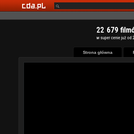
2
2
6
7
9
film
w super cenie już od 2
Strona główna