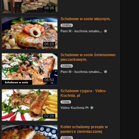
08:36
Schabowe w sosie własnym.
1080p
Pani M - kuchnia smako...
06:10
Schabowe w sosie śmietanowo
pieczarkowym.
1080p
Pani M - kuchnia smako...
06:50
Schabowe cygara - Video-
Kuchnia. pl
720p
Video Kuchnia Pl
02:28
Kotlet schabowy przepis w
panierce ziemniaczanej
1080p