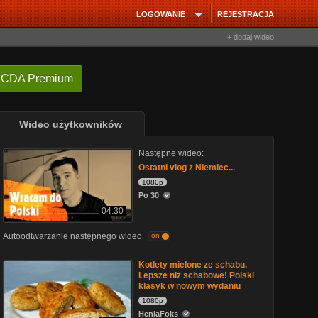
LOGOWANIE
REJESTRACJA
+ dodaj wideo
 CDA Premium
Wideo użytkowników
Następne wideo:
Ostatni vlog z Niemiec...
1080p
Po 30
04:30
Autoodtwarzanie następnego wideo
on
Kotlety mielone ze schabu.
Lepsze niż schabowe! Polski
klasyk w nowym wydaniu
1080p
HeniaFoks