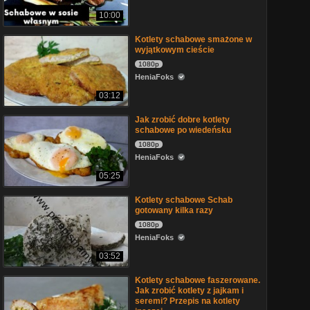
10:00
Kotlety schabowe smażone w
wyjątkowym cieście
1080p
HeniaFoks
03:12
Jak zrobić dobre kotlety
schabowe po wiedeńsku
1080p
HeniaFoks
05:25
Kotlety schabowe Schab
gotowany kilka razy
1080p
HeniaFoks
03:52
Kotlety schabowe faszerowane.
Jak zrobić kotlety z jajkam i
seremi? Przepis na kotlety