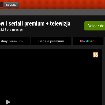
ów i seriali premium + telewizja
Dołącz
do
3,99 zł / miesiąc
Filmy premium
Seriale premium
Dla dzieci