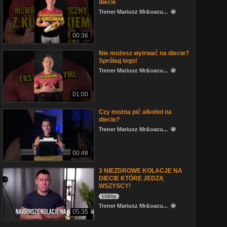
diecie
Trener Mariusz Mr&oacu...
00:36
Nie możesz wytrwać na diecie?
Spróbuj tego!
Trener Mariusz Mr&oacu...
01:00
Czy można pić alkohol na
diecie?
Trener Mariusz Mr&oacu...
00:48
3 NIEZDROWE KOLACJE NA
DIECIE KTÓRE JEDZĄ
WSZYSCY!
1080p
Trener Mariusz Mr&oacu...
05:35