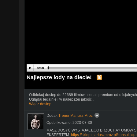
0:00
Najlepsze lody na diecie!
Odblokuj dostęp do 22689 filmów i seriali premium od oficjalnych
Oglądaj legalnie i w najlepszej jakości.
Włącz dostęp
Dodał:
Trener Mariusz Mróz
Opublikowano: 2023-07-30
MASZ DOSYĆ WYSTAJĄCEGO BRZUCHA? UMÓW SI
EKSPERTEM:
https://sklep.mariuszmroz.pl/konsultacja