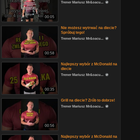
Trener Mariusz Mr&oacu...
00:05
Nie możesz wytrwać na diecie?
Spróbuj tego!
Trener Mariusz Mr&oacu...
00:58
Najlepszy wybór z McDonald na
diecie
Trener Mariusz Mr&oacu...
00:35
Grill na diecie? Zrób to dobrze!
Trener Mariusz Mr&oacu...
00:56
Najlepszy wybór z McDonald na