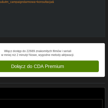
mu&utm_campaigndarmowa+konsultacja&
Włącz dostęp do 22689 znakomitych filmów i seriali
w mniej niż 2 minuty! Nowe, wygodne metody aktywacji.
Dołącz do CDA Premium