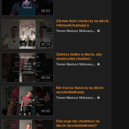
00:53
Zdrowe ilości słodyczy na diecie
#dietaodchudzająca
Trener Mariusz Mr&oacu...
00:19
Zwieksz białko w diecie, aby
skuteczniej chudnac!
Trener Mariusz Mr&oacu...
00:04
Nie tracisz tłuszczu na diecie
wysokobiałkowej
Trener Mariusz Mr&oacu...
00:05
Dlaczego nie chudniesz na
diecie wysokobiałkowej?