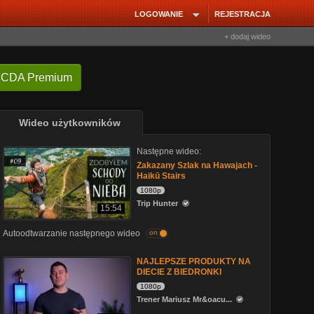
LOGOWANIE
REJESTRACJA
+ dodaj wideo
 CDA Premium
Wideo użytkowników
Następne wideo:
Zakazany Szlak na Hawajach -
Haikū Stairs
1080p
Trip Hunter
15:54
Autoodtwarzanie następnego wideo
on
NAJLEPSZE PRODUKTY NA
DIECIE Z BIEDRONKI
1080p
Trener Mariusz Mr&oacu...