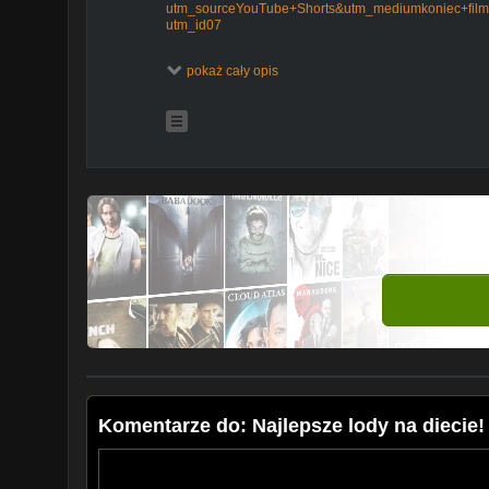
utm_sourceYouTube+Shorts&utm_mediumkoniec+fil
utm_id07
pokaż cały opis
Komentarze do: Najlepsze lody na diecie!