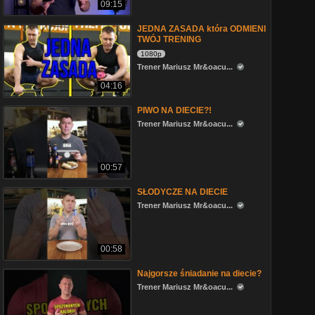
09:15
JEDNA ZASADA która ODMIENI
TWÓJ TRENING
1080p
Trener Mariusz Mr&oacu...
04:16
PIWO NA DIECIE?!
Trener Mariusz Mr&oacu...
00:57
SŁODYCZE NA DIECIE
Trener Mariusz Mr&oacu...
00:58
Najgorsze śniadanie na diecie?
Trener Mariusz Mr&oacu...