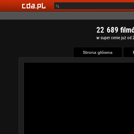
2
2
6
8
9
film
w super cenie już od 2
Strona główna