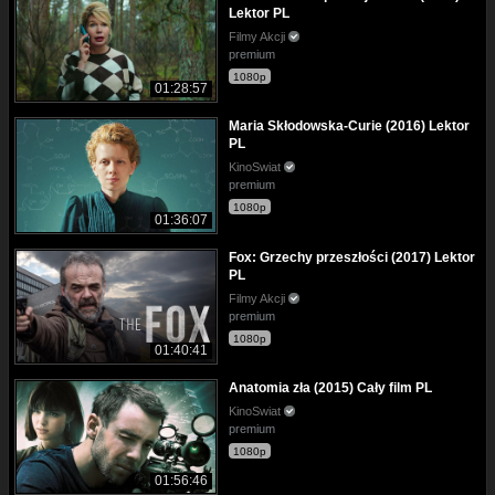
Lektor PL
Filmy Akcji
premium
1080p
01:28:57
Maria Skłodowska-Curie (2016) Lektor
PL
KinoSwiat
premium
1080p
01:36:07
Fox: Grzechy przeszłości (2017) Lektor
PL
Filmy Akcji
premium
1080p
01:40:41
Anatomia zła (2015) Cały film PL
KinoSwiat
premium
1080p
01:56:46