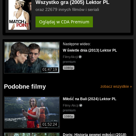
Wszystko gra (2005) Lektor PL
oraz 22679 innych filmów i seriali
Oglądaj w CDA Premium
Następne wideo:
W świetle dnia (2013) Lektor PL
FilmyAkcji
premium
1080p
01:47:19
Podobne filmy
zobacz wszystkie »
Miłość na Bali (2024) Lektor PL
Filmy Akcji
premium
1080p
01:52:24
Doris: Historia pewnej miłości (2018)