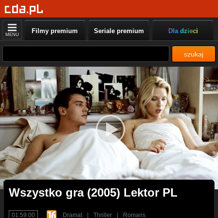
Filmy premium
Seriale premium
Dla dzieci
MENU
szukaj
Wszystko gra (2005) Lektor PL
01:59:00
Dramat
|
Thriller
|
Romans