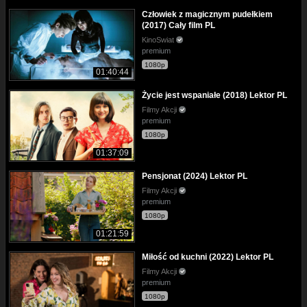
Człowiek z magicznym pudełkiem
(2017) Cały film PL
KinoSwiat
premium
1080p
01:40:44
Życie jest wspaniałe (2018) Lektor PL
Filmy Akcji
premium
1080p
01:37:09
Pensjonat (2024) Lektor PL
Filmy Akcji
premium
1080p
01:21:59
Miłość od kuchni (2022) Lektor PL
Filmy Akcji
premium
1080p