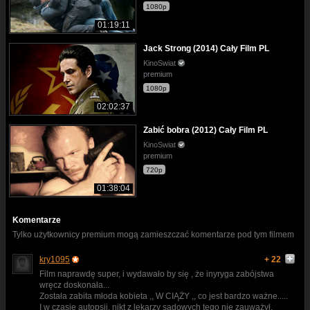
1080p
01:19:11
Jack Strong (2014) Cały Film PL
KinoSwiat
premium
1080p
02:02:37
Zabić bobra (2012) Cały Film PL
KinoSwiat
premium
720p
01:38:04
Komentarze
Tylko użytkownicy premium mogą zamieszczać komentarze pod tym filmem
kry1095
+ 22
Film naprawdę super, i wydawało by się , że inyryga zabójstwa
wręcz doskonała...
Została zabita młoda kobieta ,, W CIĄŻY ,, co jest bardzo ważne.....
I w czasie autopsji, nikt z lekarzy sądowych tego nie zauważył,