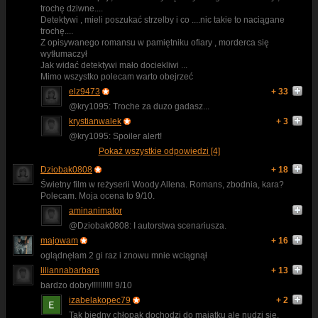
trochę dziwne....
Detektywi , mieli poszukać strzelby i co ....nic takie to naciągane
trochę....
Z opisywanego romansu w pamiętniku ofiary , morderca się
wytłumaczył
Jak widać detektywi mało dociekliwi ...
Mimo wszystko polecam warto obejrzeć
elz9473
+ 33
@kry1095: Troche za duzo gadasz...
krystianwalek
+ 3
@kry1095: Spoiler alert!
Pokaż wszystkie odpowiedzi [4]
Dziobak0808
+ 18
Świetny film w reżyserii Woody Allena. Romans, zbodnia, kara?
Polecam. Moja ocena to 9/10.
aminanimator
@Dziobak0808: I autorstwa scenariusza.
majowam
+ 16
oglądnęłam 2 gi raz i znowu mnie wciągnął
liliannabarbara
+ 13
bardzo dobry!!!!!!!!!! 9/10
izabelakopec79
+ 2
Tak biedny chłopak dochodzi do majątku ale nudzi się.