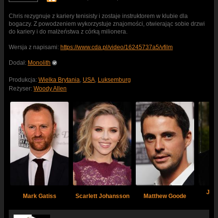
Chris rezygnuje z kariery tenisisty i zostaje instruktorem w klubie dla
bogaczy. Z powodzeniem wykorzystuje znajomości, otwierając sobie drzwi
do kariery i do małżeństwa z córką milionera.
Wersja z napisami:
https://www.cda.pl/video/16245737a5/vfilm
Dodał:
Monolith
Produkcja:
Wielka Brytania
,
USA
,
Luksemburg
Reżyser:
Woody Allen
Jon
Mark Gatiss
Scarlett Johansson
Matthew Goode