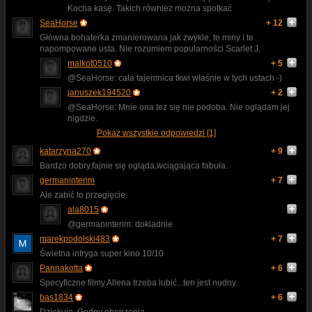
Kocha kasę. Takich również można spotkać
SeaHorse
+ 12
Główna bohaterka zmanierowana jak zwykle, te miny i te
napompowane usta. Nie rozumiem popularności Scarlet J.
malkot0510
+ 5
@SeaHorse: cała tajemnica tkwi właśnie w tych ustach -)
januszek194520
+ 2
@SeaHorse: Mnie ona też się nie podoba. Nie oglądam jej
nigdzie.
Pokaż wszystkie odpowiedzi [1]
katarzyna270
+ 9
Bardzo dobry,fajnie się ogląda,wciągająca fabuła.
germaninterim
+ 7
Ale zabić to przegięcie.
ala8015
@germaninterim: dokladnie
marekpodolski483
+ 7
Świetna intryga super kino 10/10
Pannakotta
+ 6
Specyficzne filmy Allena trzeba lubić...ten jest nudny.
bas1834
+ 6