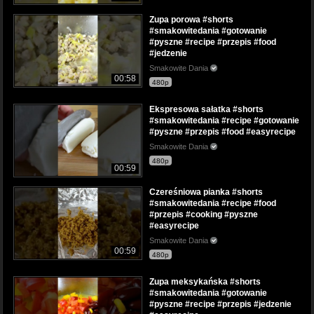
Zupa porowa #shorts
#smakowitedania #gotowanie
#pyszne #recipe #przepis #food
#jedzenie
Smakowite Dania
00:58
480p
Ekspresowa sałatka #shorts
#smakowitedania #recipe #gotowanie
#pyszne #przepis #food #easyrecipe
Smakowite Dania
480p
00:59
Czereśniowa pianka #shorts
#smakowitedania #recipe #food
#przepis #cooking #pyszne
#easyrecipe
Smakowite Dania
00:59
480p
Zupa meksykańska #shorts
#smakowitedania #gotowanie
#pyszne #recipe #przepis #jedzenie