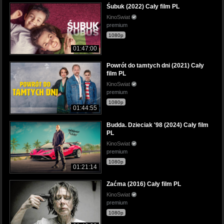
Śubuk (2022) Cały film PL
KinoSwiat
premium
1080p
01:47:00
Powrót do tamtych dni (2021) Cały
film PL
KinoSwiat
premium
1080p
01:44:55
Budda. Dzieciak '98 (2024) Cały film
PL
KinoSwiat
premium
1080p
01:21:14
Zaćma (2016) Cały film PL
KinoSwiat
premium
1080p