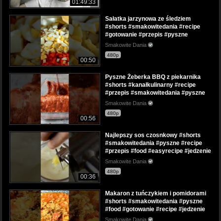
01:49:33
Sałatka jarzynowa ze śledziem
#shorts #smakowitedania #recipe
#gotowanie #przepis #pyszne
Smakowite Dania
480p
00:50
Pyszne Żeberka BBQ z piekarnika
#shorts #kanałkulinarny #recipe
#przepis #smakowitedania #pyszne
Smakowite Dania
480p
00:56
Najlepszy sos czosnkowy #shorts
#smakowitedania #pyszne #recipe
#przepis #food #easyrecipe #jedzenie
Smakowite Dania
480p
00:36
Makaron z tuńczykiem i pomidorami
#shorts #smakowitedania #pyszne
#food #gotowanie #recipe #jedzenie
Smakowite Dania