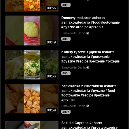
480p
00:56
Domowy makaron #shorts
#smakowitedania #food #gotowanie
#pyszne #recipe #przepis
Smakowite Dania
480p
00:49
Kotlety ryżowe z jajkiem #shorts
#smakowitedania #gotowanie
#pyszne #recipe #jedzenie #przepis
Smakowite Dania
480p
00:56
Zapiekanka z kurczakiem #shorts
#smakowitedania #pyszne #food
#gotowanie #recipe #jedzenie
#przepis
Smakowite Dania
00:59
480p
Sałatka Caprese #shorts
#smakowitedania #prosteprzepisy