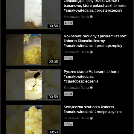
Zaskakujące lody truskawkowe i
bananowe, które pokochasz! #shorts
#smakowitedania #prosteprzepisy
Smakowite Dania
480p
00:58
Kokosowe racuchy z jabłkami #short
#shorts #kanałkulinarny
#smakowitedania #prosteprzepisy
Smakowite Dania
480p
00:58
Pyszne ciasto Maltesers #shorts
#smakowitedania
#ciastobezpieczenia
Smakowite Dania
480p
00:59
Świąteczna szarlotka #shorts
#smakowitedania #recipe #pyszne
Smakowite Dania
480p
00:53