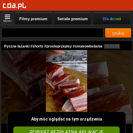
Filmy premium
Seriale premium
Dla dzieci
MENU
szukaj
Pyszne łazanki #shorts #prosteprzepisy #smakowitedania
00:00:59
Aby móc oglądać na tym urządzeniu
POBIERZ BEZPŁATNĄ APLIKACJĘ