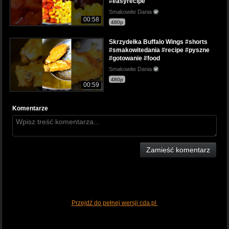
#easyrecipe
Smakowite Dania
00:58
480p
Skrzydełka Buffalo Wings #shorts
#smakowitedania #recipe #pyszne
#gotowanie #food
Smakowite Dania
480p
00:59
Komentarze
Zamieść komentarz
Przejdź do pełnej wersji cda.pl