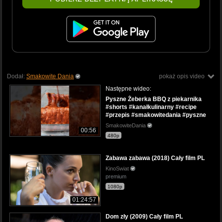
Dodał:
Smakowite Dania
pokaż opis video
Następne wideo:
Pyszne Żeberka BBQ z piekarnika
#shorts #kanałkulinarny #recipe
#przepis #smakowitedania #pyszne
SmakowiteDania
00:56
480p
Zabawa zabawa (2018) Cały film PL
KinoSwiat
premium
1080p
01:24:57
Dom zły (2009) Cały film PL