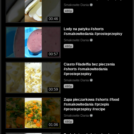
Smakowite Dania
480p
00:46
Lody na patyku #shorts
#smakowitedania #prosteprzepisy
Smakowite Dania
480p
00:57
Ciasto Filadelfia bez pieczenia
#shorts #smakowitedania
#prosteprzepisy
Smakowite Dania
480p
00:59
Zupa pieczarkowa #shorts #food
#smakowitedania #przepis
#prosteprzepisy #recipe
Smakowite Dania
480p
01:06