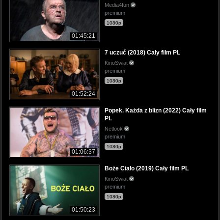
Media4fun
premium
1080p
01:45:21
7 uczuć (2018) Cały film PL
KinoSwiat
premium
1080p
01:52:24
Popek. Każda z blizn (2022) Cały film
PL
Netlook
premium
1080p
01:06:37
Boże Ciało (2019) Cały film PL
KinoSwiat
premium
1080p
01:50:23