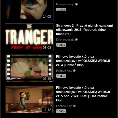
Kino_recenzje
1080p
14:05
Strangers 2 : Pray at night/Nieznajomi
ofiarowanie 2018- Recenzja (kino-
masakra)
Kino_recenzje
1080p
08:08
Filmowe kwestie które są
śmieszniejsze w POLSKIEJ WERSJI
cz. 4 | Poznać kino
Poznać Kino
1080p
06:46
Filmowe kwestie które są
śmieszniejsze w POLSKIEJ WERSJI
cz. 5 odc. Z WIDZAMI | 5 lat Poznać
kino
Poznać Kino
11:42
1080p