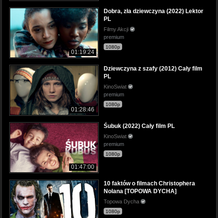
Dobra, zła dziewczyna (2022) Lektor
PL
Filmy Akcji
premium
1080p
01:19:24
Dziewczyna z szafy (2012) Cały film
PL
KinoSwiat
premium
1080p
01:28:46
Śubuk (2022) Cały film PL
KinoSwiat
premium
1080p
01:47:00
10 faktów o filmach Christophera
Nolana [TOPOWA DYCHA]
Topowa Dycha
1080p