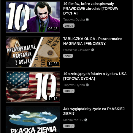
10 filmów, które zainspirowały
PRAWDZIWE zbrodnie [TOPOWA
DYCHA]
Topowa Dycha
1080p
06:43
TABLICZKA OUIJA - Paranormalne
NAGRANIA I FENOMENY.
Strasznie Ciekawe
720p
14:28
10 szokujących faktów o życiu w USA
[TOPOWA DYCHA]
Topowa Dycha
1080p
12:13
Jak wyglądałoby życie na PŁASKIEJ
ZIEMI?
Mediakraft TV
1080p