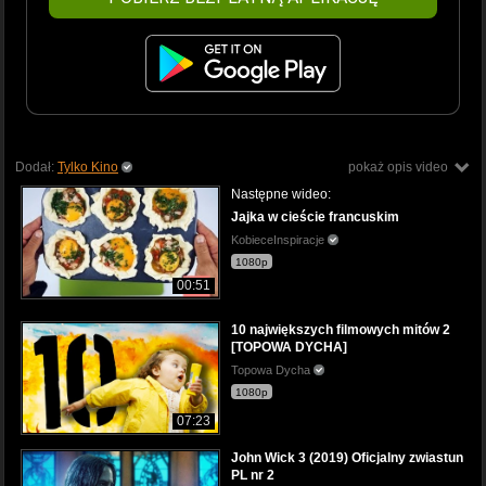
Dodał:
Tylko Kino
pokaż opis video
Następne wideo:
Jajka w cieście francuskim
KobieceInspiracje
1080p
00:51
10 największych filmowych mitów 2
[TOPOWA DYCHA]
Topowa Dycha
1080p
07:23
John Wick 3 (2019) Oficjalny zwiastun
PL nr 2