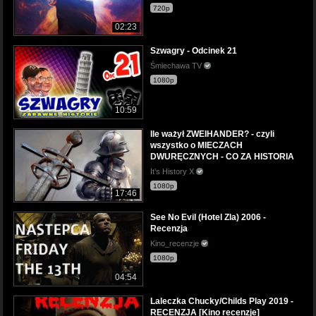
720p
02:23
Szwagry - Odcinek 21
Śmiechawa TV
1080p
10:59
Ile ważył ZWEIHANDER? - czyli
wszystko o MIECZACH
DWURĘCZNYCH - CO ZA HISTORIA
It’s History X
1080p
17:46
See No Evil (Hotel Zla) 2006 -
Recenzja
Kino_recenzje
1080p
04:54
Laleczka Chucky/Childs Play 2019 -
RECENZJA [Kino recenzje]