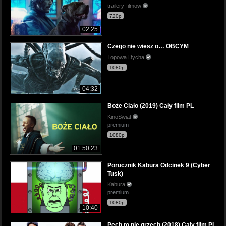
trailery-filmow
720p
02:25
Czego nie wiesz o… OBCYM
Topowa Dycha
1080p
04:32
Boże Ciało (2019) Cały film PL
KinoSwiat
premium
1080p
01:50:23
Porucznik Kabura Odcinek 9 (Cyber
Tusk)
Kabura
premium
1080p
10:40
Pech to nie grzech (2018) Cały film PL