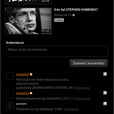
04:08
Kim był STEPHEN HAWKING?
Mediakraft TV
1080p
05:42
Komentarze
Zamieść komentarz
maladorii
Film budzi we mnie mieszane uczucia…
obejrzeć można
aczkolwiek ZMARNOWANY POTENCJAŁ!
odpowiedz
maladorii
Obejrzałabym wersję reżyserską 2,5h (ツ)
odpowiedz
anonim
Podobała mi się adaptacja "1408"
odpowiedz