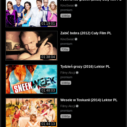
KinoSwiat
premium
1080p
01:19:01
Zabić bobra (2012) Cały Film PL
KinoSwiat
premium
720p
01:38:04
Tydzień grozy (2016) Lektor PL
Filmy Akcji
premium
1080p
01:48:03
Wesele w Toskanii (2014) Lektor PL
Filmy Akcji
premium
1080p
01:44:13