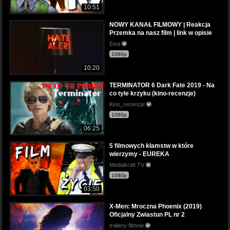
10:51
NOWY KANAŁ FILMOWY | Reakcja
Przemka na nasz film | link w opisie
Ewa
1080p
10:20
TERMINATOR 6 Dark Fate 2019 - Na
co tyle krzyku (kino-recenzje)
Kino_recenzje
1080p
06:25
5 filmowych kłamstw w które
wierzymy - EUREKA
Mediakraft TV
1080p
03:50
X-Men: Mroczna Phoenix (2019)
Oficjalny Zwiastun PL nr 2
trailery-filmow