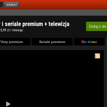
y i seriale premium + telewizja
Dołącz
do
3,99 zł / miesiąc
Filmy premium
Seriale premium
Dla dzieci