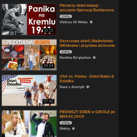
Pierwszy dzień inwazji -
początek Operacja Barbarossa
1080p
Oblicza XX Wieku
11:13
Deszczowy dzień | Małżeństwo
NIEidealne i przytulne pichcenie
1080p
Ewelina Be'glashes
25:24
USA vs. Polska - Dzień Babci &
Dziadka
Dave z Ameryki
07:42
PIERWSZY DZIEŃ w SZKOLE po
WAKACJACH
1080p
Waksy
10:08