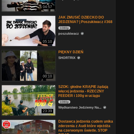
04:57
JAK ZMUSIĆ DZIECKO DO
JEDZENIA? | Poszukiwacz #368
1080p
poszukiwacz
05:10
PIĘKNY DZIEŃ
SHORTRIX
00:10
SZOK: głodne KRĄPIE żądają
więcej jedzenia - RZECZNY
FEEDER i 100g w uciągu
1080p
Wędkarstwo Jedziemy Na...
23:39
Dostawca jedzenia cudem unika
zderzenia z Audi które wjeżdża
na czerwonym świetle. STOP