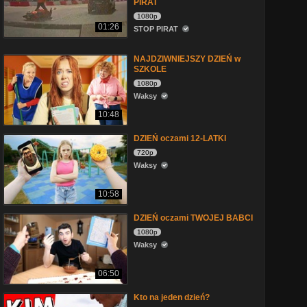
PIRAT
1080p
01:26
STOP PIRAT
NAJDZIWNIEJSZY DZIEŃ w
SZKOLE
1080p
Waksy
10:48
DZIEŃ oczami 12-LATKI
720p
Waksy
10:58
DZIEŃ oczami TWOJEJ BABCI
1080p
Waksy
06:50
Kto na jeden dzień?