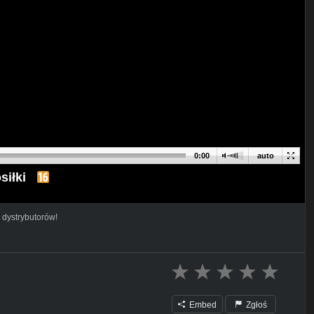
0:00
auto
siłki
 dystrybutorów!
Embed
Zgłoś