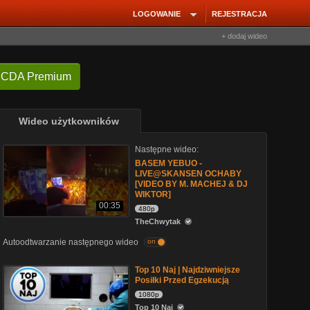
LOGOWANIE
REJESTRACJA
+ dodaj wideo
 CDA Premium
Wideo użytkowników
Następne wideo:
BASEM YEBUO -
LIVE@SKANSEN OCHABY
[VIDEO BY M. MACHEJ & DJ
WIKTOR]
00:35
480p
TheChwytak
Autoodtwarzanie następnego wideo
on
Top 10 Naj | Najdziwniejsze
Posiłki Przed Egzekucją
1080p
Top 10 Naj