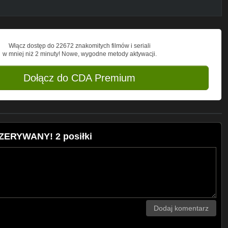
Włącz dostęp do 22672 znakomitych filmów i seriali
w mniej niż 2 minuty! Nowe, wygodne metody aktywacji.
Dołącz do CDA Premium
RZERYWANY! 2 posiłki
Dodaj komentarz