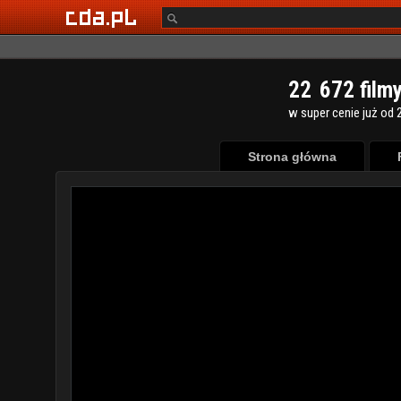
2
2
6
7
2
film
w super cenie już od 2
Strona główna