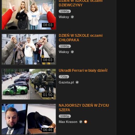
DZIEŃ W SZKOLE oczami
DZIEWCZYNY
1080p
Waksy
08:03
DZIEŃ W SZKOLE oczami
CHŁOPAKA
1080p
Waksy
08:03
Ukradli Ferrari w biały dzień!
720p
Gazeta.pl
01:50
NAJGORSZY DZIEŃ W ŻYCIU
SZEFA
1080p
Max Krason
06:46