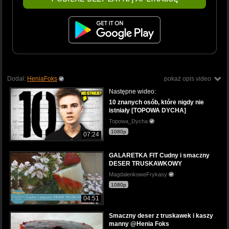
Dodał:
HeniaFoks
pokaż opis video
Następne wideo:
10 znanych osób, które nigdy nie
istniały [TOPOWA DYCHA]
Topowa_Dycha
1080p
07:24
GALARETKA FIT Cudny i smaczny
DESER TRUSKAWKOWY
MagdalenkoweFrykasy
1080p
04:51
Smaczny deser z truskawek i kaszy
manny @Henia Foks