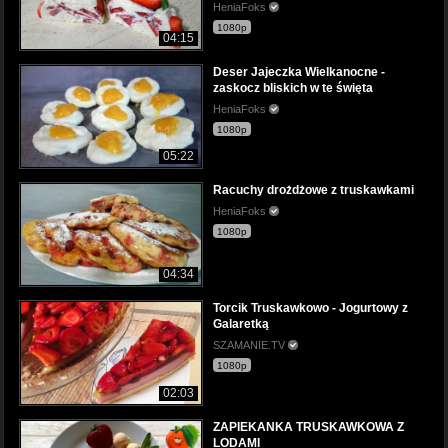
HeniaFoks
1080p
04:15
Deser Jajeczka Wielkanocne -
zaskocz bliskich w te święta
HeniaFoks
1080p
05:22
Racuchy drożdżowe z truskawkami
HeniaFoks
1080p
04:34
Torcik Truskawkowo - Jogurtowy z
Galaretką
SZAMANIE.TV
1080p
02:03
ZAPIEKANKA TRUSKAWKOWA Z
LODAMI