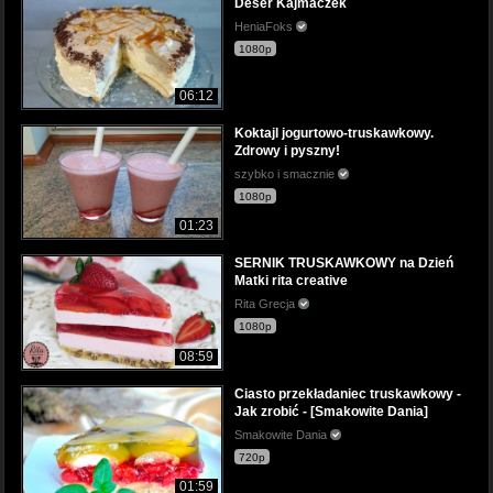
Deser Kajmaczek
HeniaFoks
1080p
06:12
Koktajl jogurtowo-truskawkowy.
Zdrowy i pyszny!
szybko i smacznie
1080p
01:23
SERNIK TRUSKAWKOWY na Dzień
Matki rita creative
Rita Grecja
1080p
08:59
Ciasto przekładaniec truskawkowy -
Jak zrobić - [Smakowite Dania]
Smakowite Dania
720p
01:59