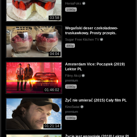
HeniaFoks
1080p
03:58
Wegański deser czekoladowo-
truskawkowy. Prosty przepis.
Sugar Free Kitchen TV
480p
04:04
Amsterdam Vice: Początek (2019)
Lektor PL
Filmy Akcji
premium
1080p
01:46:02
Żyć nie umierać (2015) Cały film PL
KinoSwiat
premium
1080p
01:21:14
Życie jest wspaniałe (2018) Lektor PL