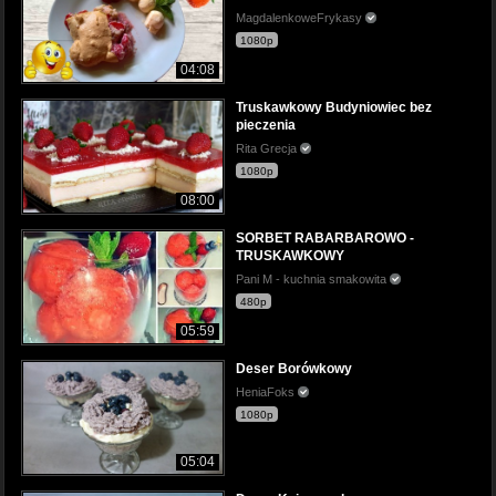
MagdalenkoweFrykasy
1080p
04:08
Truskawkowy Budyniowiec bez
pieczenia
Rita Grecja
1080p
08:00
SORBET RABARBAROWO -
TRUSKAWKOWY
Pani M - kuchnia smakowita
480p
05:59
Deser Borówkowy
HeniaFoks
1080p
05:04