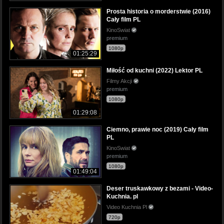
Prosta historia o morderstwie (2016)
Cały film PL
KinoSwiat
premium
1080p
01:25:29
Miłość od kuchni (2022) Lektor PL
Filmy Akcji
premium
1080p
01:29:08
Ciemno, prawie noc (2019) Cały film
PL
KinoSwiat
premium
1080p
01:49:04
Deser truskawkowy z bezami - Video-
Kuchnia. pl
Video Kuchnia Pl
720p