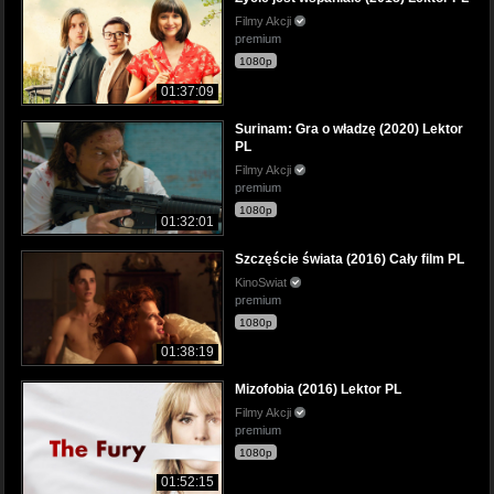
Filmy Akcji
premium
1080p
01:37:09
Surinam: Gra o władzę (2020) Lektor
PL
Filmy Akcji
premium
1080p
01:32:01
Szczęście świata (2016) Cały film PL
KinoSwiat
premium
1080p
01:38:19
Mizofobia (2016) Lektor PL
Filmy Akcji
premium
1080p
01:52:15