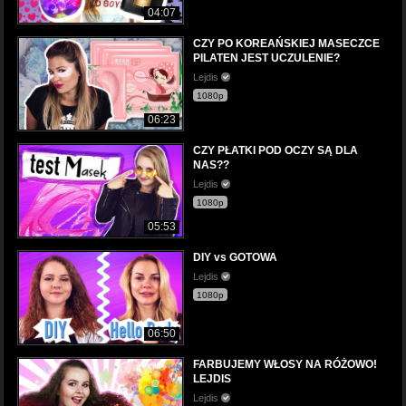
04:07
CZY PO KOREAŃSKIEJ MASECZCE
PILATEN JEST UCZULENIE?
Lejdis
1080p
06:23
CZY PŁATKI POD OCZY SĄ DLA
NAS??
Lejdis
1080p
05:53
DIY vs GOTOWA
Lejdis
1080p
06:50
FARBUJEMY WŁOSY NA RÓŻOWO!
LEJDIS
Lejdis