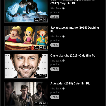
(2017) Cały film PL
KinoSwiat
premium
1080p
01:40:44
Jak uratować mamę (2015) Dubbing
PL
KinoSwiat
premium
1080p
01:26:12
Carte blanche (2015) Cały film PL
KinoSwiat
premium
1080p
01:44:53
Autsajder (2018) Cały film PL
KinoSwiat
premium
1080p
01:29:24