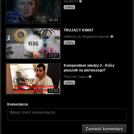
NovikaTV
1080p
03:33
TRUJĄCY KWIAT
HiBeauty by Magdalena Maziak
1080p
23:07
Kompendium wiedzy 2 - Który
ptasznik na pierwszego?
Ptaszniki Zająca
1080p
13:53
Komentarze
Zamieść komentarz