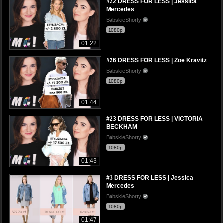
#22 DRESS FOR LESS | Jessica
Mercedes
BabskieShorty
1080p
01:22
#26 DRESS FOR LESS | Zoe Kravitz
BabskieShorty
1080p
01:44
#23 DRESS FOR LESS | VICTORIA
BECKHAM
BabskieShorty
1080p
01:43
#3 DRESS FOR LESS | Jessica
Mercedes
BabskieShorty
1080p
01:47