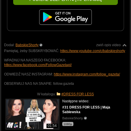
Dodał:
BabskieShorty
zwiń opis video
Pamiętaj, żeby SUBSKRYBOWAĆ:
https://www.youtube.com/c/babskieshorty
WPADNIJ NA NASZEGO FACEBOOKA:
https://www.facebook.com/FollowGazetapl/
ODWIEDŹ NASZ INSTAGRAM:
https://www.instagram.com/follow_gazeta/
OBSERWUJ NAS NA SNAPIE: follow.gazeta
W katalogu:
#DRESS FOR LESS
Następne wideo:
#31 DRESS FOR LESS | Maja
Sablewska
BabskieShorty
1080p
01:54