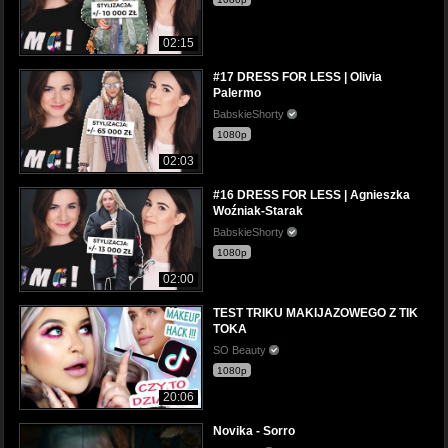
02:15
#17 DRESS FOR LESS | Olivia
Palermo
BabskieShorty
1080p
02:03
#16 DRESS FOR LESS | Agnieszka
Woźniak-Starak
BabskieShorty
1080p
02:00
TEST TRIKU MAKIJAZOWEGO Z TIK
TOKA
SO Beauty
1080p
20:06
Novika - Sorro