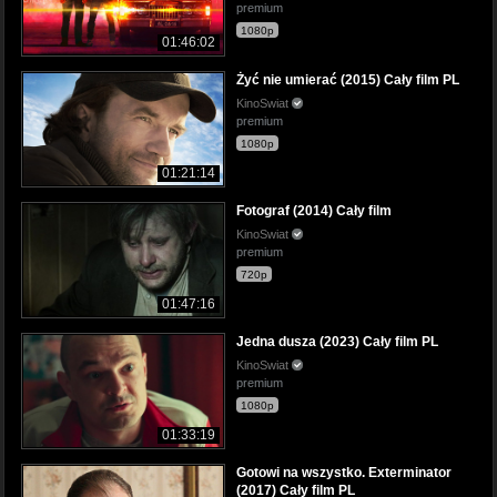
premium
1080p
01:46:02
Żyć nie umierać (2015) Cały film PL
KinoSwiat
premium
1080p
01:21:14
Fotograf (2014) Cały film
KinoSwiat
premium
720p
01:47:16
Jedna dusza (2023) Cały film PL
KinoSwiat
premium
1080p
01:33:19
Gotowi na wszystko. Exterminator
(2017) Cały film PL