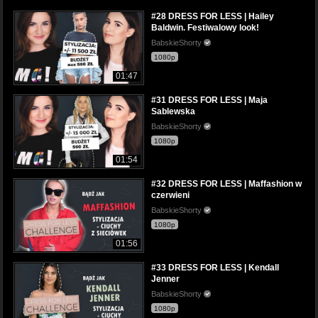
#28 DRESS FOR LESS | Hailey
Baldwin. Festiwalowy look!
BabskieShorty
1080p
01:47
#31 DRESS FOR LESS | Maja
Sablewska
BabskieShorty
1080p
01:54
#32 DRESS FOR LESS | Maffashion w
czerwieni
BabskieShorty
1080p
01:56
#33 DRESS FOR LESS | Kendall
Jenner
BabskieShorty
1080p