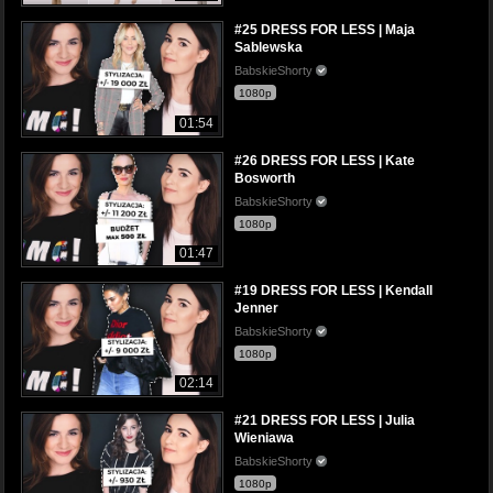
#25 DRESS FOR LESS | Maja
Sablewska
BabskieShorty
1080p
01:54
#26 DRESS FOR LESS | Kate
Bosworth
BabskieShorty
1080p
01:47
#19 DRESS FOR LESS | Kendall
Jenner
BabskieShorty
1080p
02:14
#21 DRESS FOR LESS | Julia
Wieniawa
BabskieShorty
1080p