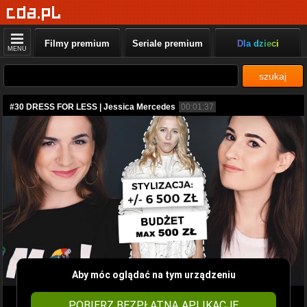
Filmy premium
Seriale premium
Dla dzieci
MENU
szukaj
#30 DRESS FOR LESS | Jessica Mercedes
00:01:37
Aby móc oglądać na tym urządzeniu
POBIERZ BEZPŁATNĄ APLIKACJĘ