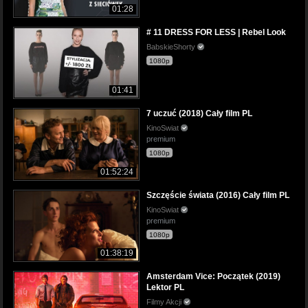
01:28
# 11 DRESS FOR LESS | Rebel Look
BabskieShorty
1080p
01:41
7 uczuć (2018) Cały film PL
KinoSwiat
premium
1080p
01:52:24
Szczęście świata (2016) Cały film PL
KinoSwiat
premium
1080p
01:38:19
Amsterdam Vice: Początek (2019)
Lektor PL
Filmy Akcji