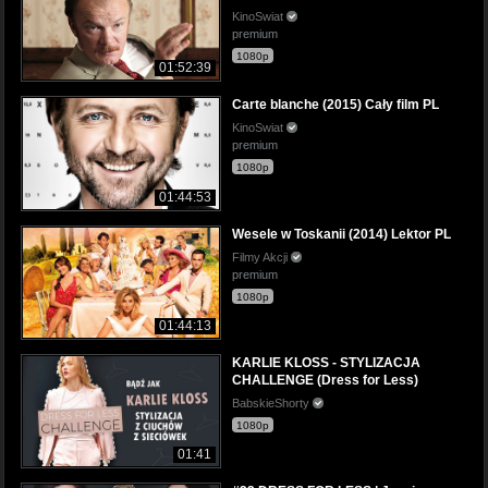
KinoSwiat
premium
1080p
01:52:39
Carte blanche (2015) Cały film PL
KinoSwiat
premium
1080p
01:44:53
Wesele w Toskanii (2014) Lektor PL
Filmy Akcji
premium
1080p
01:44:13
KARLIE KLOSS - STYLIZACJA
CHALLENGE (Dress for Less)
BabskieShorty
1080p
01:41