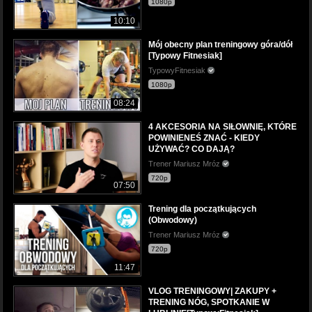
1080p
10:10
Mój obecny plan treningowy góra/dół
[Typowy Fitnesiak]
TypowyFitnesiak
1080p
08:24
4 AKCESORIA NA SIŁOWNIĘ, KTÓRE
POWINIENEŚ ZNAĆ - KIEDY
UŻYWAĆ? CO DAJĄ?
Trener Mariusz Mróz
720p
07:50
Trening dla początkujących
(Obwodowy)
Trener Mariusz Mróz
720p
11:47
VLOG TRENINGOWY| ZAKUPY +
TRENING NÓG, SPOTKANIE W