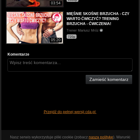
03:54
MIĘŚNIE SKOŚNE BRZUCHA - CZY
WARTO ĆWICZYĆ? TRENING
BRZUCHA - ĆWICZENIA!
Trener Mariusz Mróz
720p
05:20
Komentarze
Zamieść komentarz
Przejdź do pełnej wersji cda.pl
Nasz serwis wykorzystuje pliki cookie (zobacz
naszą politykę
). Warunki