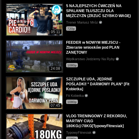
5 NAJLEPSZYCH ĆWICZEŃ NA
SPALANIE TŁUSZCZU DLA
MĘŻCZYZN (ZRZUĆ SZYBKO WAGĘ)
Trener Mariusz Mróz
720p
05:11
FEEDER w NOWYM MIEJSCU -
Zbieranie wniosków pod PLAN
ZANĘTOWY
Wędkarstwo Jedziemy Na Ryby
1080p
24:08
SZCZUPŁE UDA, JĘDRNE
POŚLADKI! * DARMOWY PLAN* [Fit
Kobietka]
Fit Kobietka
1080p
07:45
VLOG TRENINGOWY Z REKORDU,
MARTWY CIĄG
180KG@78KG[TypowyFitnesiak]
TypowyFitnesiak
1080p