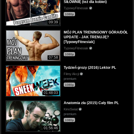
SIŁOWNIĘ (też dla kobiet)
TypowyFitnesiak
1080p
09:39
MÓJ PLAN TRENINGOWY GÓRA/DÓŁ
UPDATE - JAK TRENUJĘ?
[TypowyFitnesiak]
TypowyFitnesiak
1080p
07:58
Tydzień grozy (2016) Lektor PL
Filmy Akcji
premium
1080p
01:48:03
Anatomia zła (2015) Cały film PL
KinoSwiat
premium
1080p
01:56:46