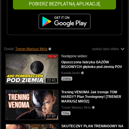
POBIERZ BEZPŁATNĄ APLIKACJĘ
Dodał:
Trener Mariusz Mróz
pokaż opis video
Następne wideo:
Opuszczona fabryka GAZÓW
BOJOWYCH głęboko pod ziemią POV
KawiakJones
1080p
22:41
Trening VENOMA Jak trenuje TOM
HARDY? Plan Treningowy! [TRENER
MARIUSZ MRÓZ]
Trener Mariusz Mróz
720p
07:07
SKUTECZNY PLAN TRENINGOWY NA