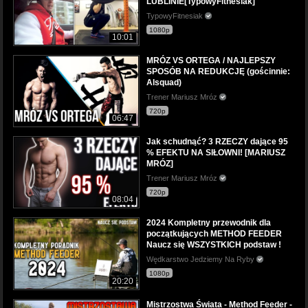
LUBLINIE[TypowyFitnesiak]
TypowyFitnesiak
1080p
10:01
MRÓZ VS ORTEGA / NAJLEPSZY
SPOSÓB NA REDUKCJĘ (gościnnie:
Alsquad)
Trener Mariusz Mróz
720p
06:47
Jak schudnąć? 3 RZECZY dające 95
% EFEKTU NA SIŁOWNI! [MARIUSZ
MRÓZ]
Trener Mariusz Mróz
720p
08:04
2024 Kompletny przewodnik dla
początkujących METHOD FEEDER
Naucz się WSZYSTKICH podstaw !
Wędkarstwo Jedziemy Na Ryby
1080p
20:20
Mistrzostwa Świata - Method Feeder -