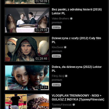
01:58:09
Bez paniki, z odrobiną histerii (2016)
Lektor PL
Video Brothers
premium
1080p
01:29:39
Dziewczyna z szafy (2012) Cały film
PL
KinoSwiat
premium
1080p
01:28:46
Dobra, zła dziewczyna (2022) Lektor
PL
Filmy Akcji
premium
1080p
01:19:24
VLOG|PLAN TRENINGOWY - NOGI +
GULASZ Z INDYKA [TypowyFitnesiak]
TypowyFitnesiak