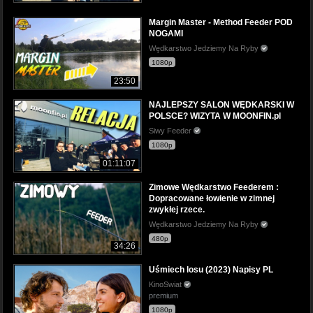
Margin Master - Method Feeder POD
NOGAMI
Wędkarstwo Jedziemy Na Ryby
1080p
23:50
NAJLEPSZY SALON WĘDKARSKI W
POLSCE? WIZYTA W MOONFIN.pl
Siwy Feeder
1080p
01:11:07
Zimowe Wędkarstwo Feederem :
Dopracowane łowienie w zimnej
zwykłej rzece.
Wędkarstwo Jedziemy Na Ryby
480p
34:26
Uśmiech losu (2023) Napisy PL
KinoSwiat
premium
1080p