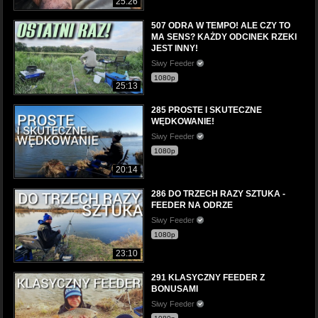
25:26
507 ODRA W TEMPO! ALE CZY TO
MA SENS? KAŻDY ODCINEK RZEKI
JEST INNY!
Siwy Feeder
1080p
25:13
285 PROSTE I SKUTECZNE
WĘDKOWANIE!
Siwy Feeder
1080p
20:14
286 DO TRZECH RAZY SZTUKA -
FEEDER NA ODRZE
Siwy Feeder
1080p
23:10
291 KLASYCZNY FEEDER Z
BONUSAMI
Siwy Feeder