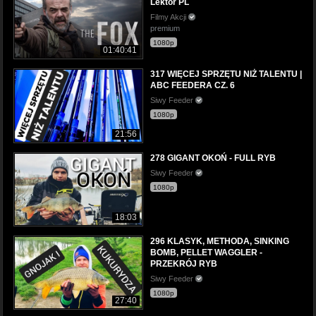
Lektor PL
Filmy Akcji
premium
1080p
01:40:41
317 WIĘCEJ SPRZĘTU NIŻ TALENTU |
ABC FEEDERA CZ. 6
Siwy Feeder
1080p
21:56
278 GIGANT OKOŃ - FULL RYB
Siwy Feeder
1080p
18:03
296 KLASYK, METHODA, SINKING
BOMB, PELLET WAGGLER -
PRZEKRÓJ RYB
Siwy Feeder
1080p
27:40