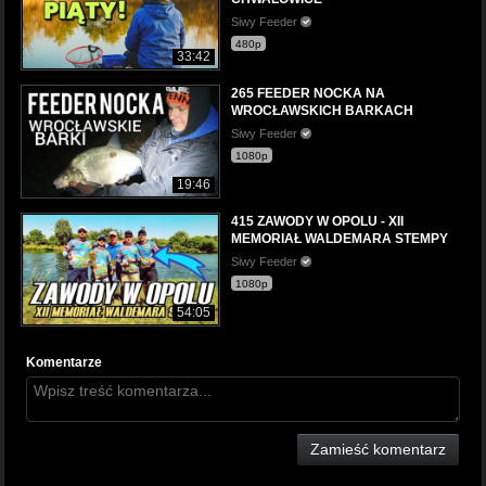
Siwy Feeder
480p
33:42
265 FEEDER NOCKA NA
WROCŁAWSKICH BARKACH
Siwy Feeder
1080p
19:46
415 ZAWODY W OPOLU - XII
MEMORIAŁ WALDEMARA STEMPY
Siwy Feeder
1080p
54:05
Komentarze
Zamieść komentarz