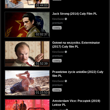
01:44:03
Jack Strong (2014) Cały Film PL
KinoSwiat
premium
1080p
02:02:37
Gotowi na wszystko. Exterminator
(2017) Cały film PL
KinoSwiat
premium
1080p
01:52:39
Prawdziwe życie aniołów (2022) Cały
film PL
KinoSwiat
premium
1080p
01:15:53
Amsterdam Vice: Początek (2019)
Lektor PL
Filmy Akcji