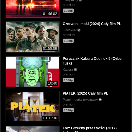
premium
1080p
01:46:02
Czerwone maki (2024) Cały film PL
KinoSwiat
premium
1080p
01:58:09
Porucznik Kabura Odcinek 9 (Cyber
Tusk)
Kabura
premium
1080p
10:40
PIĄTEK (2025) Cały film PL
Piątek - serial oryginalny
premium
1080p
01:11:36
Fox: Grzechy przeszłości (2017)