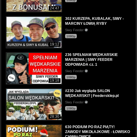
1080p
24:47
302 KURZEPA, KUBALAK, SIWY -
MARCINY ŁOWIĄ RYBY
Siwy Feeder
1080p
19:12
236 SPEŁNIAM WĘDKARSKIE
MARZENIA | SIWY FEEDER
ODPOWIADA cz. 1
Siwy Feeder
1080p
19:18
#230 Jak wygląda SALON
WĘDKARSKI? | Feedersklep.pl
Siwy Feeder
1080p
28:30
630 PODIUM PO RAZ PIĄTY!
ZAWODY MIKOŁAJKOWE - ŁOWISKO
CHWAŁOWICE