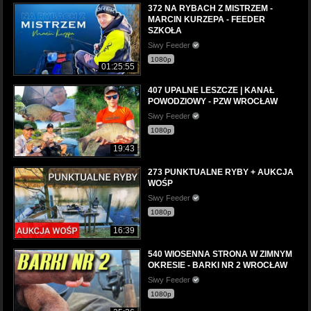
372 NA RYBACH Z MISTRZEM -
MARCIN KURZEPA - FEEDER
SZKOŁA
Siwy Feeder
1080p
01:25:55
407 UPALNE LESZCZE | KANAŁ
POWODZIOWY - PZW WROCŁAW
Siwy Feeder
1080p
19:43
273 PUNKTUALNE RYBY + AUKCJA
WOŚP
Siwy Feeder
1080p
16:39
540 WIOSENNA STRONA W ZIMNYM
OKRESIE - BARKI NR 2 WROCŁAW
Siwy Feeder
1080p