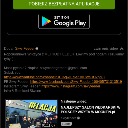
POBIERZ BEZPŁATNĄ APLIKACJĘ
Dodał:
Siwy Feeder
zwiń opis video
Popołudniowe Wilczyce z METHOD FEEDER. Łowimy pod nogami i szukamy
ryby :)
Masz pytania? Napisz: siwymanagement@gmail.com
Subskrybuj:
https://www.youtube.com/channel/UCIAqwjL7M2YvGxxsDfJ2pMQ
FB Siwy Feeder:
https://www.facebook.com/Siwy-Feeder-100405731313519
Instagram Siwy Feeder:
https://www.instagram.com/siwyfeeder
Intro & Remixed Siwson
Następne wideo:
NAJLEPSZY SALON WĘDKARSKI W
POLSCE? WIZYTA W MOONFIN.pl
siwyfeeder
1080p
01:11:07