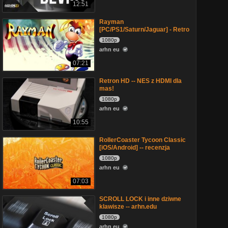
12:51
Rayman
[PC/PS1/Saturn/Jaguar] - Retro
1080p
arhn eu
07:21
Retron HD -- NES z HDMI dla
mas!
1080p
arhn eu
10:55
RollerCoaster Tycoon Classic
[iOS/Android] -- recenzja
1080p
arhn eu
07:03
SCROLL LOCK i inne dziwne
klawisze -- arhn.edu
1080p
arhn eu