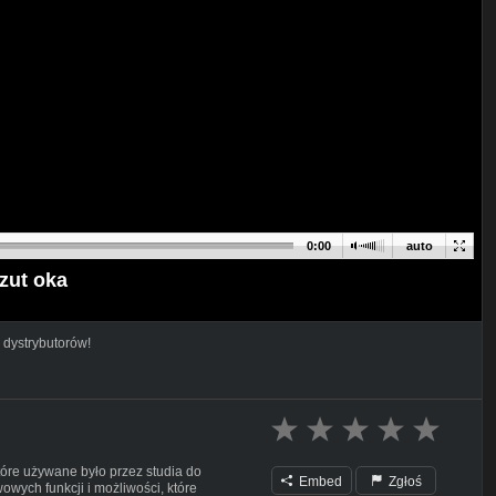
0:00
auto
zut oka
 dystrybutorów!
óre używane było przez studia do
Embed
Zgłoś
wych funkcji i możliwości, które