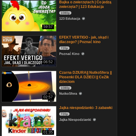
Bajka o zwierzętach | Co jedzą
zwierzęta? | 123 Edukacja
1080p
123 Edukacja
59:57
EFEKT VERTIGO - jak, skąd i
dlaczego? | Poznać kino
720p
Poznać Kino
06:52
Czarna DZIURA|| NutkoSfera ||
Piosenki DLA DZIECI || CeZik
dzieciom
1080p
NutkoSfera
02:57
Jajka niespodzianki- 3 zabawki
720p
Jajka Niespodzianki
01:35