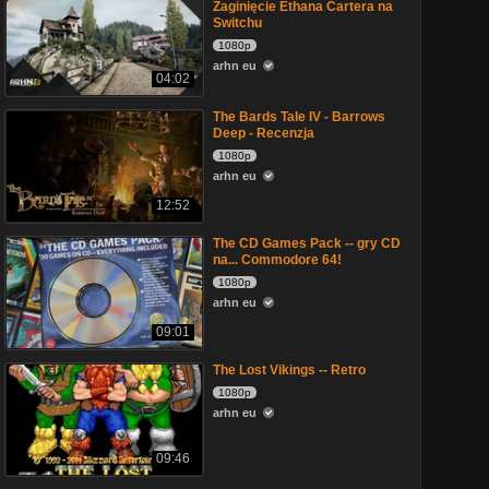
Zaginięcie Ethana Cartera na
Switchu
1080p
arhn eu
04:02
The Bards Tale IV - Barrows
Deep - Recenzja
1080p
arhn eu
12:52
The CD Games Pack -- gry CD
na... Commodore 64!
1080p
arhn eu
09:01
The Lost Vikings -- Retro
1080p
arhn eu
09:46