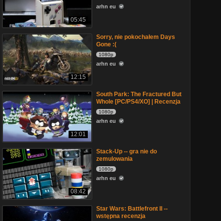
arhn eu
05:45
Sorry, nie pokochałem Days
Gone :(
1080p
arhn eu
12:15
South Park: The Fractured But
Whole [PC/PS4/XO] | Recenzja
1080p
arhn eu
12:01
Stack-Up -- gra nie do
zemulowania
1080p
arhn eu
08:42
Star Wars: Battlefront II --
wstępna recenzja