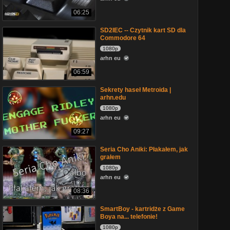
06:25
SD2IEC -- Czytnik kart SD dla
Commodore 64
1080p
arhn eu
06:59
Sekrety haseł Metroida |
arhn.edu
1080p
arhn eu
09:27
Seria Cho Aniki: Płakałem, jak
grałem
1080p
arhn eu
08:36
SmartBoy - kartridże z Game
Boya na... telefonie!
1080p