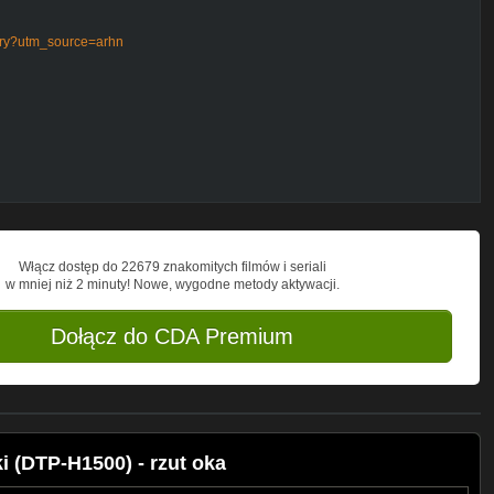
Gry?utm_source=arhn
amy na
http://arhn.eu
arhn.eu
/arhn.eu
Włącz dostęp do 22679 znakomitych filmów i seriali
w mniej niż 2 minuty! Nowe, wygodne metody aktywacji.
Dołącz do CDA Premium
 (DTP-H1500) - rzut oka