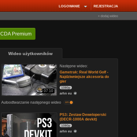
LOGOWANIE
REJESTRACJA
+ dodaj wideo
 CDA Premium
Wideo użytkowników
Następne wideo:
Gametrak: Real World Golf -
Najdziwniejsze akcesoria do
gier
1080p
07:10
arhn eu
Autoodtwarzanie następnego wideo
on
PS3: Zestaw Deweloperski
(DECR-1000A devkit)
1080p
arhn eu