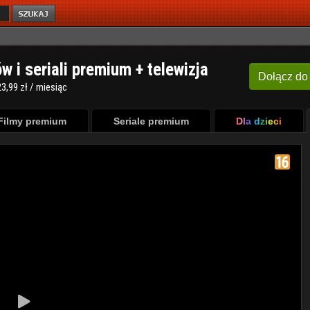
ów i seriali premium + telewizja
Dołącz
do
3,99 zł / miesiąc
Filmy premium
Seriale premium
Dla dzieci