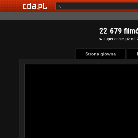
2
2
6
7
9
film
w super cenie już od 2
Strona główna