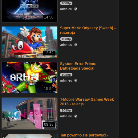
1080p
arhn eu
14:50
Super Mario Odyssey [Switch] --
recenzja
1080p
arhn eu
12:52
System Error Prime:
Battletoads Special
1080p
arhn eu
15:59
T-Mobile Warsaw Games Week
2016 - relacja
1080p
arhn eu
09:38
Tak powinno się portować! -