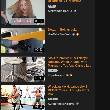
ULUBIEŃCY CZERWCA
720p
Aleksandra Badzio
05:17
Dewalt - Reklamacja
YouTube Szafarek
00:41
Stolik z Intarsją i Rzeźbionymi
Nogami / Wooden Table With
Marquetry Top And Carved Leg
1080p
Kępa Marzeń
07:11
Wrocławskie Hasańce day 2 -
DEBIUTY - Karol Stuglik IFBB
Pro
1080p
KarolStuglikIFBBPro
08:13