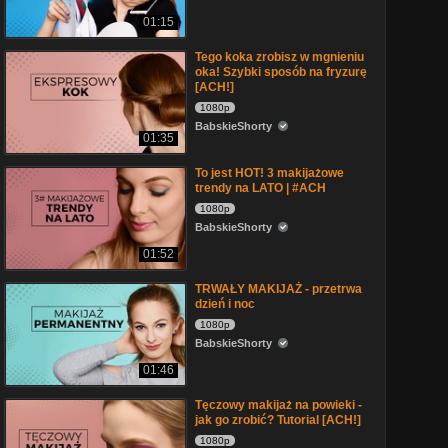
01:15
Tego koka zrobisz w mgnieniu
oka! Szybki sposób na fryzurę
[ACH!]
1080p
BabskieShorty
01:35
To jest HOT! 3 makijażowe
trendy na LATO | #ACH
1080p
BabskieShorty
01:52
TRWAŁY MAKIJAŻ - przetrwa
dzień i noc
1080p
BabskieShorty
01:46
Tęczowy makijaż na powieki -
jak go zrobić? Tutorial [ACH!]
1080p