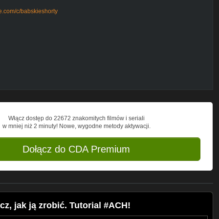
e.com/c/babskieshorty
cebook.com/FollowGazetapl/
com/follow_gazeta/
Włącz dostęp do 22672 znakomitych filmów i seriali
w mniej niż 2 minuty! Nowe, wygodne metody aktywacji.
Dołącz do CDA Premium
, jak ją zrobić. Tutorial #ACH!