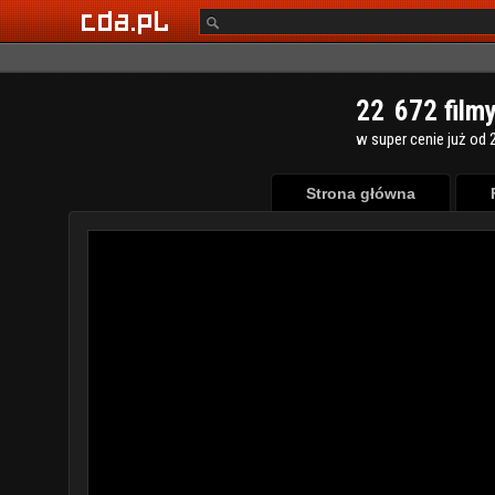
2
2
6
7
2
film
w super cenie już od 2
Strona główna