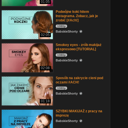
01:05
Podwójne koki hitem
Instagrama. Zobacz, jak je
zrobić [#Ach!]
1080p
BabskieShorty
02:05
Smokey eyes - zrób makijaż
ekspresowo [TUTORIAL]
1080p
BabskieShorty
02:08
Sposób na zakrycie cieni pod
oczami #ACH!
1080p
BabskieShorty
01:18
SZYBKI MAKIJAŻ z pracy na
imprezę
BabskieShorty