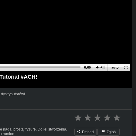
0:00
auto
 Tutorial #ACH!
 dystrybutorów!
 nadal prostą fryzurę. Do jej stworzenia,
Embed
Zgłoś
o ramion.