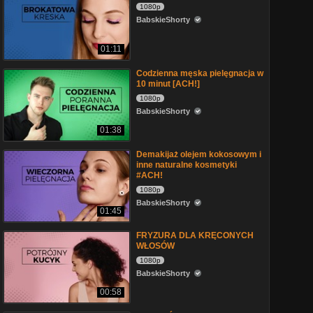
1080p
BabskieShorty
01:11
Codzienna męska pielęgnacja w
10 minut [ACH!]
1080p
BabskieShorty
01:38
Demakijaż olejem kokosowym i
inne naturalne kosmetyki
#ACH!
1080p
BabskieShorty
01:45
FRYZURA DLA KRĘCONYCH
WŁOSÓW
1080p
BabskieShorty
00:58