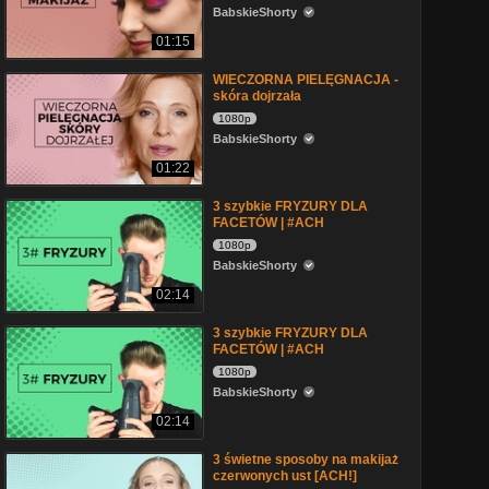
BabskieShorty
01:15
WIECZORNA PIELĘGNACJA -
skóra dojrzała
1080p
BabskieShorty
01:22
3 szybkie FRYZURY DLA
FACETÓW | #ACH
1080p
BabskieShorty
02:14
3 szybkie FRYZURY DLA
FACETÓW | #ACH
1080p
BabskieShorty
02:14
3 świetne sposoby na makijaż
czerwonych ust [ACH!]