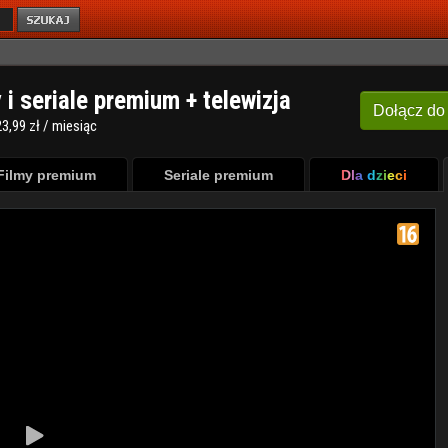
y i seriale premium + telewizja
Dołącz
do
3,99 zł / miesiąc
Filmy premium
Seriale premium
Dla dzieci