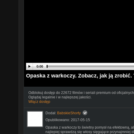
0:00
Opaska z warkoczy. Zobacz, jak ją zrobić.
Odblokuj dostęp do 22672 filmów i seriali premium od oficjalnych
Oglądaj legalnie i w najlepszej jakości.
Włącz dostęp
Dodał:
BabskieShorty
Opublikowano: 2017-05-15
Opaska z warkoczy to świetny pomysł na efektowną, ale
najlepiej sprawdzą się włosy sięgające przynajmniej d