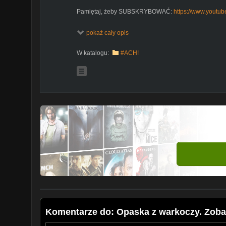
Pamiętaj, żeby SUBSKRYBOWAĆ:
https://www.youtub
WPADNIJ NA NASZEGO FACEBOOKA:
https://www.fa
pokaż cały opis
ODWIEDŹ NASZ INSTAGRAM:
https://www.instagram.
W katalogu:
#ACH!
OBSERWUJ NAS NA SNAPIE: follow.gazeta
Komentarze do: Opaska z warkoczy. Zobacz