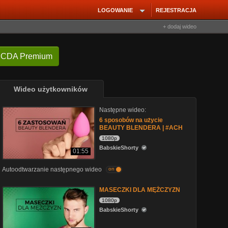
LOGOWANIE
REJESTRACJA
+ dodaj wideo
 CDA Premium
Wideo użytkowników
Następne wideo:
6 sposobów na użycie
BEAUTY BLENDERA | #ACH
1080p
BabskieShorty
01:55
Autoodtwarzanie następnego wideo
on
MASECZKI DLA MĘŻCZYZN
1080p
BabskieShorty