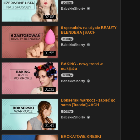
1080p
BabskieShorty
02:08
6 sposobów na użycie BEAUTY
BLENDERA | #ACH
1080p
BabskieShorty
01:55
BAKING - nowy trend w
makijażu
1080p
BabskieShorty
01:32
Bokserski warkocz - zapleć go
sama [Tutorial] #ACH
1080p
BabskieShorty
01:41
BROKATOWE KRESKI