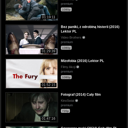
premium
1080p
01:19:11
Bez paniki, z odrobiną histerii (2016)
Lektor PL
Video Brothers
premium
1080p
01:29:39
Mizofobia (2016) Lektor PL
Filmy Akcji
premium
1080p
01:52:15
Fotograf (2014) Cały film
KinoSwiat
premium
720p
01:47:16