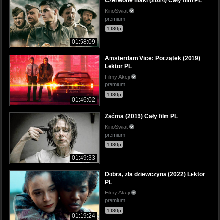
Czerwone maki (2024) Cały film PL
KinoSwiat
premium
1080p
01:58:09
Amsterdam Vice: Początek (2019)
Lektor PL
Filmy Akcji
premium
1080p
01:46:02
Zaćma (2016) Cały film PL
KinoSwiat
premium
1080p
01:49:33
Dobra, zła dziewczyna (2022) Lektor
PL
Filmy Akcji
premium
1080p
01:19:24