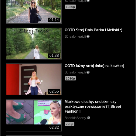
SJ salomeajuli
1080p
01:14
OOTD Stroj Dnia Parka i Meliski :)
SJ salomeajuli
01:38
OOTD luźny strój dnia:) na kawke:)
SJ salomeajuli
1080p
02:55
Markowe ciuchy: snobizm czy
praktyczne rozwiązanie? [ Street
Fashion ]
BabskieShorty
720p
02:32