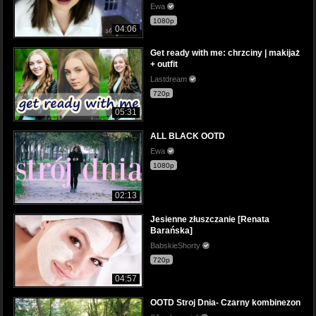
Ewa
1080p
04:06
Get ready with me: chrzciny | makijaż
+ outfit
Lastdream
720p
05:31
ALL BLACK OOTD
Ewa
1080p
02:13
Jesienne złuszczanie [Renata
Barańska]
BabskieShorty
720p
04:57
OOTD Stroj Dnia- Czarny kombinezon