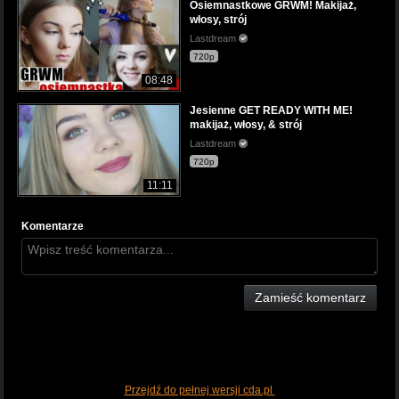
Osiemnastkowe GRWM! Makijaż,
włosy, strój
Lastdream
720p
08:48
Jesienne GET READY WITH ME!
makijaż, włosy, & strój
Lastdream
720p
11:11
Komentarze
Zamieść komentarz
Przejdź do pełnej wersji cda.pl