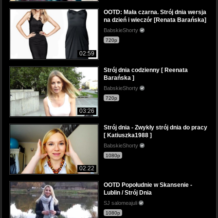
OOTD: Mała czarna. Strój dnia wersja
na dzień i wieczór [Renata Barańska]
BabskieShorty
720p
02:59
Strój dnia codzienny [ Reenata
Barańska ]
BabskieShorty
720p
03:26
Strój dnia - Zwykły strój dnia do pracy
[ Katiuszka1988 ]
BabskieShorty
1080p
02:22
OOTD Popołudnie w Skansenie -
Lublin / Strój Dnia
SJ salomeajuli
1080p