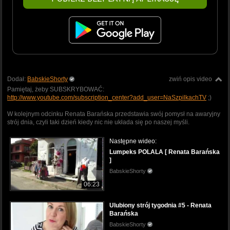
Dodał:
BabskieShorty
zwiń opis video
Pamiętaj, żeby SUBSKRYBOWAĆ:
http://www.youtube.com/subscription_center?add_user=NaSzpilkachTV
;)
W kolejnym odcinku Renata Barańska przedstawia swój pomysł na awaryjny
strój dnia, czyli taki dzień kiedy nic nie układa się po naszej myśli.
Następne wideo:
Lumpeks POLALA [ Renata Barańska
]
BabskieShorty
06:23
Ulubiony strój tygodnia #5 - Renata
Barańska
BabskieShorty