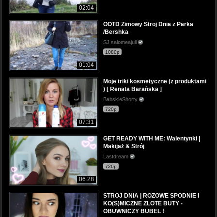
02:04
OOTD Zimowy Stroj Dnia z Parka
/Bershka
SJ salomeajuli
1080p
01:04
Moje triki kosmetyczne (z produktami
) [ Renata Barańska ]
BabskieShorty
720p
07:31
GET READY WITH ME: Walentynki |
Makijaż & Strój
Lastdream
720p
06:28
STROJ DNIA | ROZOWE SPODNIE I
KO(S)MICZNE ZLOTE BUTY -
OBUWNICZY BUBEL !