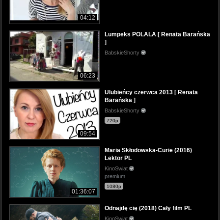
04:12
Lumpeks POLALA [ Renata Barańska
]
BabskieShorty
06:23
Ulubieńcy czerwca 2013 [ Renata
Barańska ]
BabskieShorty
720p
09:54
Maria Skłodowska-Curie (2016)
Lektor PL
KinoSwiat
premium
1080p
01:36:07
Odnajdę cię (2018) Cały film PL
KinoSwiat