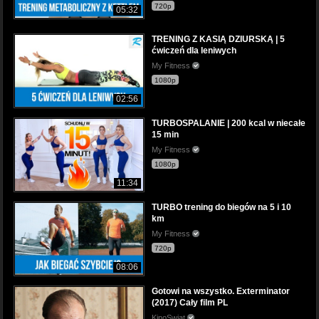
720p
05:32
TRENING Z KASIĄ DZIURSKĄ | 5
ćwiczeń dla leniwych
My Fitness
1080p
02:56
TURBOSPALANIE | 200 kcal w niecałe
15 min
My Fitness
1080p
11:34
TURBO trening do biegów na 5 i 10
km
My Fitness
720p
08:06
Gotowi na wszystko. Exterminator
(2017) Cały film PL
KinoSwiat