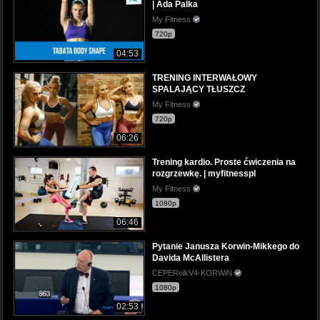
| Ada Palka
My Fitness
720p
04:53
TRENING INTERWAŁOWY
SPALAJĄCY TŁUSZCZ
My Fitness
720p
06:26
Trening kardio. Proste ćwiczenia na
rozgrzewkę. | myfitnesspl
My Fitness
1080p
06:46
Pytanie Janusza Korwin-Mikkego do
Davida McAllistera
CEPERolkV4-KORWiN
1080p
02:53