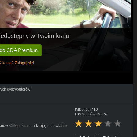
 niedostępny w Twoim kraju
 do CDA Premium
ż konto? Zaloguj się!
nych dystrybutorów!
IMDb: 6.4 / 10
Ilość głosów: 78257
nów. Chłopak ma nadzieję, że to właśnie