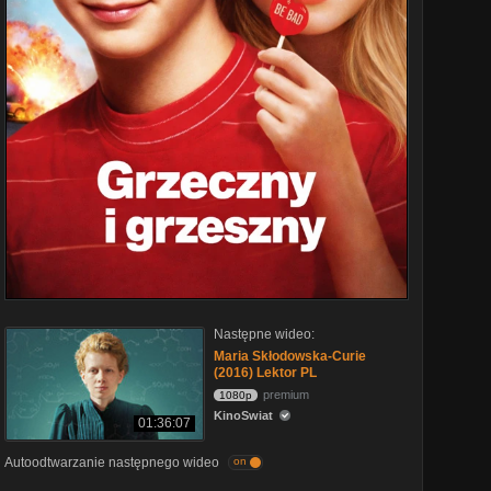
Następne wideo:
Maria Skłodowska-Curie
(2016) Lektor PL
premium
1080p
KinoSwiat
01:36:07
Autoodtwarzanie następnego wideo
on