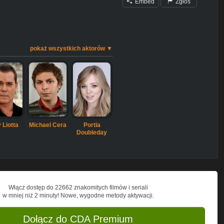
Embed
Zgłoś
pokaż wszystkich aktorów ▼
 Liotta
Michael Cera
Portia
Doubleday
Włącz dostęp do 22662 znakomitych filmów i seriali
w mniej niż 2 minuty! Nowe, wygodne metody aktywacji.
Dołącz do CDA Premium