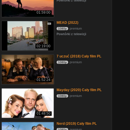
Powtórki z telewizji
01:59:00
MEAD (2022)
premium
1080p
Powtórki z telewizji
02:19:00
7 uczuć (2018) Cały film PL
premium
1080p
01:52:24
Mayday (2020) Cały film PL
premium
1080p
01:48:50
Nerd (2019) Cały film PL
premium
1080p