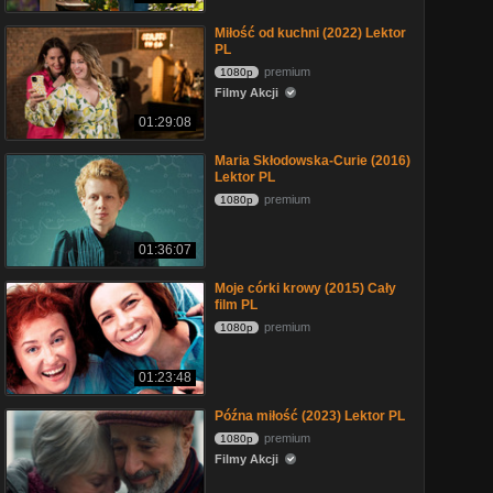
Miłość od kuchni (2022) Lektor
PL
premium
1080p
Filmy Akcji
01:29:08
Maria Skłodowska-Curie (2016)
Lektor PL
premium
1080p
01:36:07
Moje córki krowy (2015) Cały
film PL
premium
1080p
01:23:48
Późna miłość (2023) Lektor PL
premium
1080p
Filmy Akcji