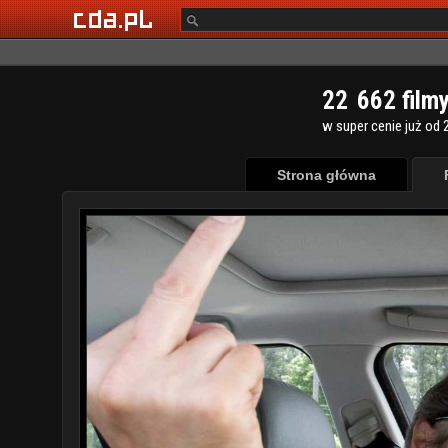
2
2
6
6
2
film
w super cenie już od 2
Strona główna