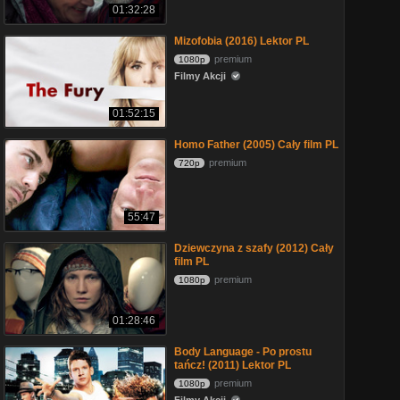
01:32:28
Mizofobia (2016) Lektor PL
premium
1080p
Filmy Akcji
01:52:15
Homo Father (2005) Cały film PL
premium
720p
55:47
Dziewczyna z szafy (2012) Cały
film PL
premium
1080p
01:28:46
Body Language - Po prostu
tańcz! (2011) Lektor PL
premium
1080p