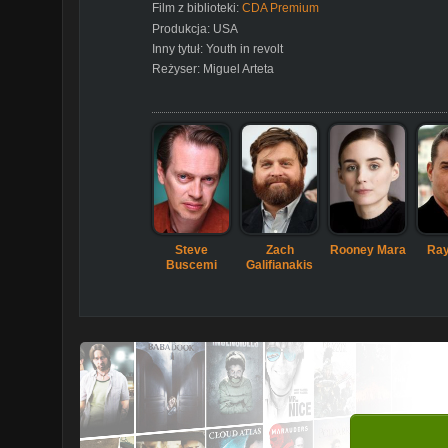
Film z biblioteki:
CDA Premium
Produkcja:
USA
Inny tytuł:
Youth in revolt
Reżyser:
Miguel Arteta
Steve
Zach
Rooney Mara
Ray
Buscemi
Galifianakis