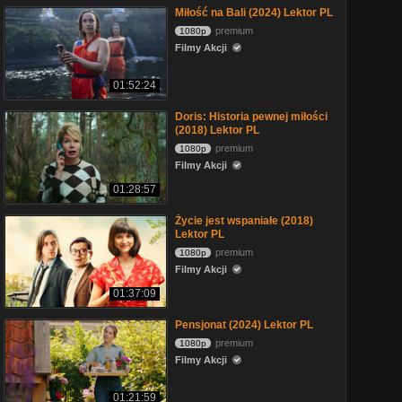
Miłość na Bali (2024) Lektor PL
premium
1080p
Filmy Akcji
01:52:24
Doris: Historia pewnej miłości
(2018) Lektor PL
premium
1080p
Filmy Akcji
01:28:57
Życie jest wspaniałe (2018)
Lektor PL
premium
1080p
Filmy Akcji
01:37:09
Pensjonat (2024) Lektor PL
premium
1080p
Filmy Akcji
01:21:59