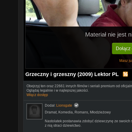
Materiał nie jest
Dołącz
Masz ju
Grzeczny i grzeszny (2009) Lektor PL
Obejrzyj ten oraz 22661 innych filmów i seriali premium od oficjal
Oglądaj legalnie i w najlepszej jakości.
Włącz dostęp
Dodał:
Lionsgate
Dramat
,
Komedia
,
Romans
,
Młodzieżowy
Nastolatek postanawia zdobyć dziewczynę ze swoich s
z nią straci dziewictwo.