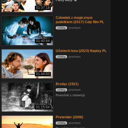
Filmy Akcji
01:37:18
Człowiek z magicznym
pudełkiem (2017) Cały film PL
premium
1080p
01:40:44
Uśmiech losu (2023) Napisy PL
premium
1080p
01:44:03
Brzdąc (1921)
premium
1080p
Powtórki z telewizji
01:15:04
Pretender (2006)
premium
1080p