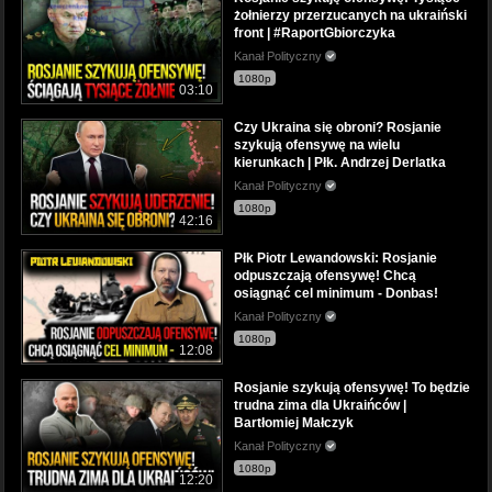
żołnierzy przerzucanych na ukraiński
front | #RaportGbiorczyka
Kanał Polityczny
1080p
03:10
Czy Ukraina się obroni? Rosjanie
szykują ofensywę na wielu
kierunkach | Płk. Andrzej Derlatka
Kanał Polityczny
1080p
42:16
Płk Piotr Lewandowski: Rosjanie
odpuszczają ofensywę! Chcą
osiągnąć cel minimum - Donbas!
Kanał Polityczny
1080p
12:08
Rosjanie szykują ofensywę! To będzie
trudna zima dla Ukraińców |
Bartłomiej Małczyk
Kanał Polityczny
1080p
12:20