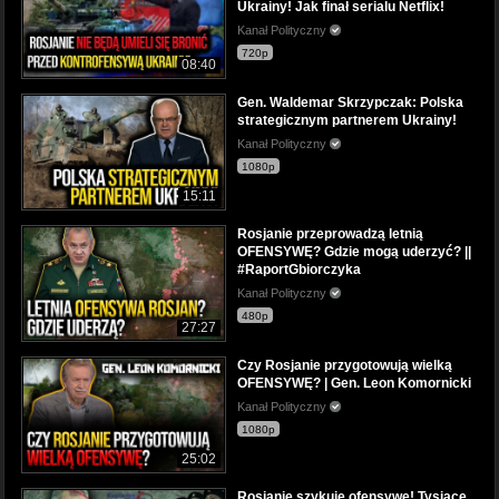
Ukrainy! Jak finał serialu Netflix!
Kanał Polityczny
720p
08:40
Gen. Waldemar Skrzypczak: Polska
strategicznym partnerem Ukrainy!
Kanał Polityczny
1080p
15:11
Rosjanie przeprowadzą letnią
OFENSYWĘ? Gdzie mogą uderzyć? ||
#RaportGbiorczyka
Kanał Polityczny
480p
27:27
Czy Rosjanie przygotowują wielką
OFENSYWĘ? | Gen. Leon Komornicki
Kanał Polityczny
1080p
25:02
Rosjanie szykuję ofensywę! Tysiące