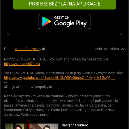
POBIERZ BEZPŁATNĄ APLIKACJĘ
Dodał:
Kanał Polityczny
zwiń opis video
---
Pomóż w ROZWOJU Kanału Politycznego! Wesprzyj naszą zrzutkę:
https://zrzutka.pl/t7ssv3
Zacznij WSPIERAĆ kanał, a otrzymasz dostęp do wielu ciekawych bonusów:
https://www.youtube.com/channel/UCbOSGK6mmQ-r2VvjxUx1GuQ/join
---
#Rosja #Ukraina #Geopolityka
---
Kanał Polityczny - to kanał na Youtube w którym prezentujemy głosy
ekspertów w dziedzinie geopolityki, wojskowości, strategii politycznej. Na
naszej antenie znajdziesz rozmowy i analizy: dr Jacka Bartosiaka, gen.
Waldemara Skrzypczaka, płk. Piotra Lewandowskiego, Marka Budzisza,
Jarosława Wolskiego i innych.
Następne wideo: