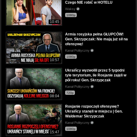
Czego NIE robić w HOTELU
Waksy
1080p
10:45
Armia rosyjska pełna GŁUPCÓW!
Gen. Skrzypczak: Nie mają już sił na
ofensywę!
Kanał Polityczny
1080p
10:57
Ukraińcy wyzwolili przez 5 tygodni
tyle terytorium, ile Rosjanie zajęli w
pół roku! Gen. Skrzypczak
Kanał Polityczny
720p
08:04
Rosjanie rozpoczęli ofensywę?
Ukraińcy stanęli w miejscu | Gen.
Waldemar Skrzypczak
Kanał Polityczny
1080p
15:47