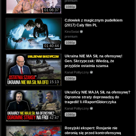
premium
1080p
01:06:37
Człowiek z magicznym pudełkiem
(2017) Cały film PL
KinoSwiat
premium
1080p
01:40:44
Ukraina NIE MA SIŁ na ofensywę!
Gen. Skrzypczak: Wiedzą, że
przyjdzie ostatnia szansa
Kanał Polityczny
1080p
15:13
Ukraińcy NIE MAJĄ SIŁ na ofensywę?
Ogromne straty doprowadzą do
tragedii! \\ #RaportGbiorczyka
Kanał Polityczny
1080p
42:47
Rosyjski ekspert: Rosjanie nie
obronią się przed kontrofensywą