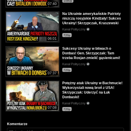
1080p
07:40
Na Ukrainie amerykańskie Patrioty
niszczą rosyjskie Kindżały! Sukces
Ukrainy! Skrzypczak, Kraszewski
Kanał Polityczny
720p
06:01
Sukcesy Ukrainy w bitwach o
Donbas! Gen. Skrzypczak: Tam
trzeba Rosjan zmielić gąsienicami!
Kanał Polityczny
720p
07:37
Potężny atak Ukrainy w Bachmucie!
Wykorzystali nową broń z USA!
Skrzypczak: Uderzyć na Łuk
Donbaski!
Kanał Polityczny
07:08
720p
Komentarze