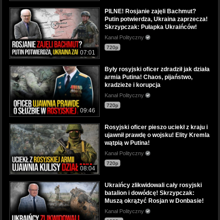
PILNE! Rosjanie zajęli Bachmut?
Putin potwierdza, Ukraina zaprzecza!
Skrzypczak: Pułapka Ukraińców!
Kanał Polityczny
720p
07:01
Były rosyjski oficer zdradził jak działa
armia Putina! Chaos, pijaństwo,
kradzieże i korupcja
Kanał Polityczny
720p
09:46
Rosyjski oficer pieszo uciekł z kraju i
ujawnił prawdę o wojsku! Elity Kremla
wątpią w Putina!
Kanał Polityczny
720p
08:04
Ukraińcy zlikwidowali cały rosyjski
batalion i dowódcę! Skrzypczak:
Muszą okrążyć Rosjan w Donbasie!
Kanał Polityczny