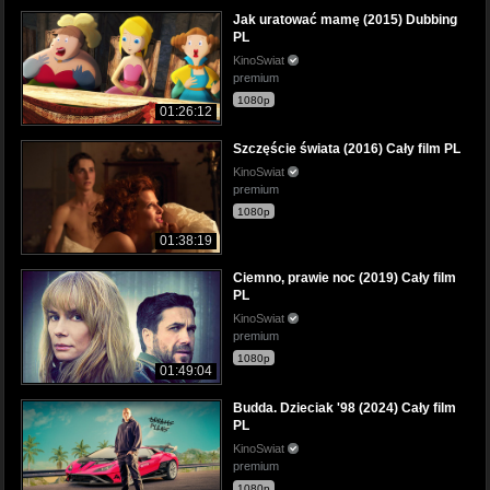
Jak uratować mamę (2015) Dubbing
PL
KinoSwiat
premium
1080p
01:26:12
Szczęście świata (2016) Cały film PL
KinoSwiat
premium
1080p
01:38:19
Ciemno, prawie noc (2019) Cały film
PL
KinoSwiat
premium
1080p
01:49:04
Budda. Dzieciak '98 (2024) Cały film
PL
KinoSwiat
premium
1080p