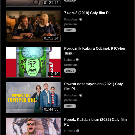
01:21:14
7 uczuć (2018) Cały film PL
KinoSwiat
premium
1080p
01:52:24
Porucznik Kabura Odcinek 9 (Cyber
Tusk)
Kabura
premium
1080p
10:40
Powrót do tamtych dni (2021) Cały
film PL
KinoSwiat
premium
1080p
01:44:55
Popek. Każda z blizn (2022) Cały film
PL
Netlook